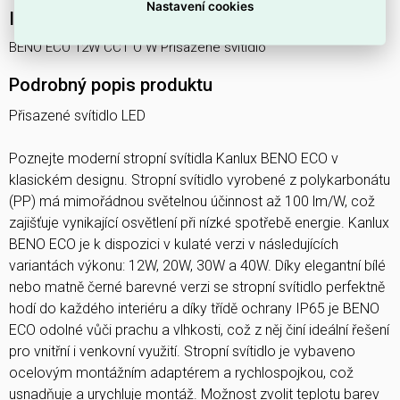
Nastavení cookies
Interní název produktu
BENO ECO 12W CCT O W Přisazené svítidlo
Podrobný popis produktu
Přisazené svítidlo LED
Poznejte moderní stropní svítidla Kanlux BENO ECO v
klasickém designu. Stropní svítidlo vyrobené z polykarbonátu
(PP) má mimořádnou světelnou účinnost až 100 lm/W, což
zajišťuje vynikající osvětlení při nízké spotřebě energie. Kanlux
BENO ECO je k dispozici v kulaté verzi v následujících
variantách výkonu: 12W, 20W, 30W a 40W. Díky elegantní bílé
nebo matně černé barevné verzi se stropní svítidlo perfektně
hodí do každého interiéru a díky třídě ochrany IP65 je BENO
ECO odolné vůči prachu a vlhkosti, což z něj činí ideální řešení
pro vnitřní i venkovní využití. Stropní svítidlo je vybaveno
ocelovým montážním adaptérem a rychlospojkou, což
usnadňuje a urychluje montáž. Možnost zvolit teplotu barev