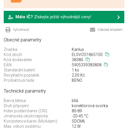
Máte IČ?
Získejte ještě výhodnější ceny!
Vytisknout
Odeslat emailem
Obecné parametry
Značka:
Kanlux
Kód zboží:
ELSVOS1865150
Kód dodavatele:
38380
EAN:
5905339383808
Standardní balení:
1 ks
Recyklační poplatek:
2,00 Kč
Produktová řada:
BENO
Technické parametry
Barva tělesa:
bílá
Druh připojení:
konektorová svorka
Index podání barev (CRI):
80-89
Jmenovitá okolní teplota:
-20-45 °C
Konzistence barev (McAdam):
SDCM6
Max. výkon systému:
12 W