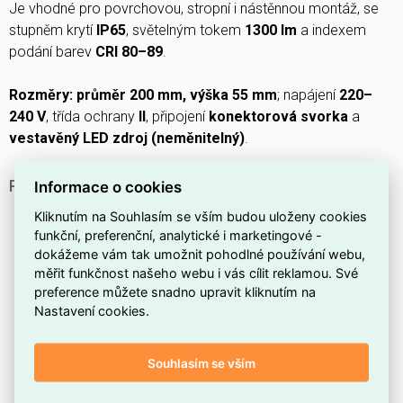
Je vhodné pro povrchovou, stropní i nástěnnou montáž, se
stupněm krytí
IP65
, světelným tokem
1300 lm
a indexem
podání barev
CRI 80–89
.
Rozměry: průměr 200 mm, výška 55 mm
; napájení
220–
240 V
, třída ochrany
II
, připojení
konektorová svorka
a
vestavěný LED zdroj (neměnitelný)
.
PROČ SI VYBRAT TOTO SVÍTIDLO?
Informace o cookies
Těleso je v
bílé barvě
, která se snadno kombinuje s
Kliknutím na Souhlasím se vším budou uloženy cookies
různými interiéry.
funkční, preferenční, analytické i marketingové -
dokážeme vám tak umožnit pohodlné používání webu,
Přední část svítidla má krytí
IP65
, což poskytuje
měřit funkčnost našeho webu i vás cílit reklamou. Své
ochranu proti prachu a stříkající vodě.
preference můžete snadno upravit kliknutím na
Maximální příkon systému je
12 W
, což přispívá k
Nastavení cookies.
úspornému provozu.
Produkt patří do řady
BENO
, která nabízí kompaktní a
Souhlasím se vším
praktická řešení osvětlení.