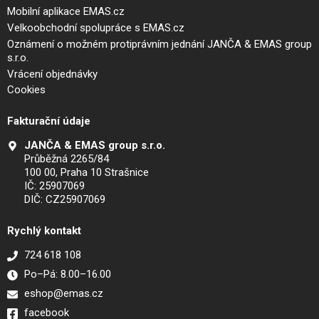
Mobilní aplikace EMAS.cz
Velkoobchodní spolupráce s EMAS.cz
Oznámení o možném protiprávním jednání JANČA & EMAS group
s.r.o.
Vrácení objednávky
Cookies
Fakturační údaje
JANČA & EMAS group s.r.o.
Průběžná 2265/84
100 00, Praha 10 Strašnice
IČ: 25907069
DIČ: CZ25907069
Rychlý kontakt
724 618 108
Po–Pá: 8.00–16.00
eshop@emas.cz
facebook