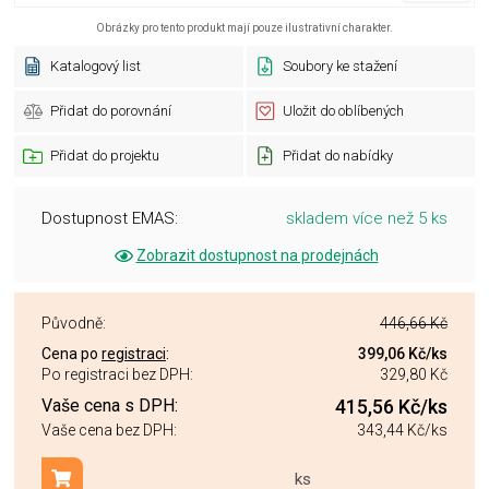
Obrázky pro tento produkt mají pouze ilustrativní charakter.
Katalogový list
Soubory ke stažení
Přidat do porovnání
Uložit do oblíbených
Přidat do projektu
Přidat do nabídky
Dostupnost EMAS:
skladem více než 5 ks
Zobrazit dostupnost na prodejnách
Původně:
446,66 Kč
Cena po
registraci
:
399,06 Kč
/ks
Po registraci bez DPH:
329,80 Kč
Vaše cena s DPH:
415,56 Kč
/ks
Vaše cena bez DPH:
343,44 Kč
/ks
ks
Přidat do košíku