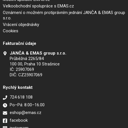
Velkoobchodní spolupráce s EMAS.cz
Oznámení o možném protiprávním jednání JANČA & EMAS group
s.r.o.
Vrácení objednávky
Cookies
Fakturační údaje
JANČA & EMAS group s.r.o.
Průběžná 2265/84
100 00, Praha 10 Strašnice
IČ: 25907069
DIČ: CZ25907069
Rychlý kontakt
724 618 108
Po–Pá: 8.00–16.00
eshop@emas.cz
facebook