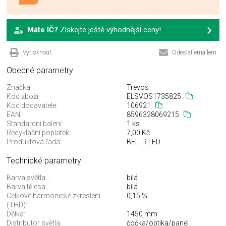
Máte IČ?
Získejte ještě výhodnější ceny!
Vytisknout
Odeslat emailem
Obecné parametry
Značka:
Trevos
Kód zboží:
ELSVOS1735825
Kód dodavatele:
106921
EAN:
8596328069215
Standardní balení:
1 ks
Recyklační poplatek:
7,00 Kč
Produktová řada:
BELTR LED
Technické parametry
Barva světla..:
bílá
Barva tělesa:
bílá
Celkové harmonické zkreslení
0,15 %
(THD):
Délka:
1450 mm
Distributor světla:
čočka/optika/panel