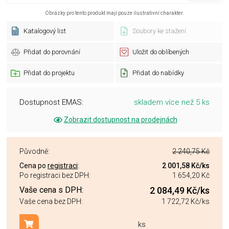
Obrázky pro tento produkt mají pouze ilustrativní charakter.
Katalogový list
Soubory ke stažení
Přidat do porovnání
Uložit do oblíbených
Přidat do projektu
Přidat do nabídky
Dostupnost EMAS:
skladem více než 5 ks
Zobrazit dostupnost na prodejnách
Původně:
2 240,75 Kč
Cena po
registraci
:
2 001,58 Kč
/ks
Po registraci bez DPH:
1 654,20 Kč
Vaše cena s DPH:
2 084,49 Kč
/ks
Vaše cena bez DPH:
1 722,72 Kč
/ks
ks
Přidat do košíku