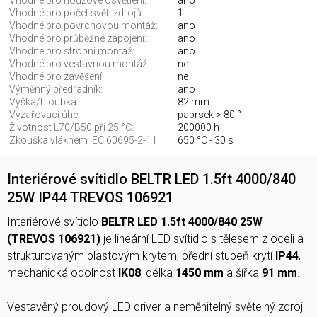
Vhodné pro nouzové osvětlení:
ano
Vhodné pro počet svět. zdrojů:
1
Vhodné pro povrchovou montáž:
ano
Vhodné pro průběžné zapojení:
ano
Vhodné pro stropní montáž:
ano
Vhodné pro vestavnou montáž:
ne
Vhodné pro zavěšení:
ne
Výměnný předřadník:
ano
Výška/hloubka:
82 mm
Vyzařovací úhel.:
paprsek > 80 °
Životnost L70/B50 při 25 °C:
200000 h
Zkouška vláknem IEC 60695-2-11:
650 °C - 30 s
Interiérové svítidlo BELTR LED 1.5ft 4000/840
25W IP44 TREVOS 106921
Interiérové svítidlo
BELTR LED 1.5ft 4000/840 25W
(TREVOS 106921)
je lineární LED svítidlo s tělesem z oceli a
strukturovaným plastovým krytem; přední stupeň krytí
IP44
,
mechanická odolnost
IK08
, délka
1450 mm
a šířka
91 mm
.
Vestavěný proudový LED driver a neměnitelný světelný zdroj