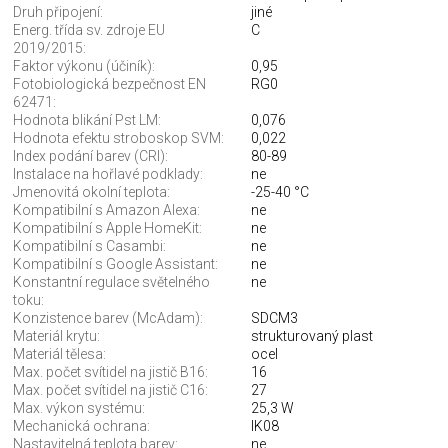
Druh připojení:
jiné
Energ. třída sv. zdroje EU
C
2019/2015:
Faktor výkonu (účiník):
0,95
Fotobiologická bezpečnost EN
RG0
62471:
Hodnota blikání Pst LM:
0,076
Hodnota efektu stroboskop SVM:
0,022
Index podání barev (CRI):
80-89
Instalace na hořlavé podklady:
ne
Jmenovitá okolní teplota:
-25-40 °C
Kompatibilní s Amazon Alexa:
ne
Kompatibilní s Apple HomeKit:
ne
Kompatibilní s Casambi:
ne
Kompatibilní s Google Assistant:
ne
Konstantní regulace světelného
ne
toku:
Konzistence barev (McAdam):
SDCM3
Materiál krytu:
strukturovaný plast
Materiál tělesa:
ocel
Max. počet svítidel na jistič B16:
16
Max. počet svítidel na jistič C16:
27
Max. výkon systému:
25,3 W
Mechanická ochrana:
IK08
Nastavitelná teplota barev:
ne