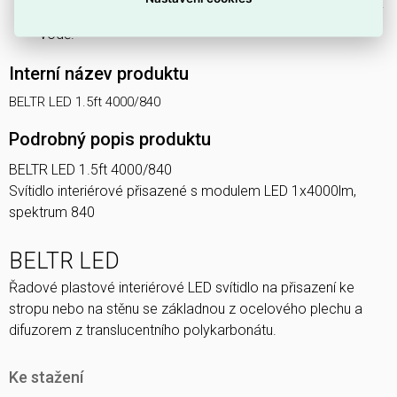
Přední část má
stupeň krytí IP44
, odolný proti stříkající
vodě.
Interní název produktu
BELTR LED 1.5ft 4000/840
Podrobný popis produktu
BELTR LED 1.5ft 4000/840
Svítidlo interiérové přisazené s modulem LED 1x4000lm,
spektrum 840
BELTR LED
Řadové plastové interiérové LED svítidlo na přisazení ke
stropu nebo na stěnu se základnou z ocelového plechu a
difuzorem z translucentního polykarbonátu.
Ke stažení