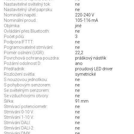
Nastavitelné světelný tok:
ne
Nastavitelný úhel paprsku:
ne
Nominální napětí.:
220-240 V
Nominální proud.:
105-116 mA
Objímka:
jiné
Ovládání přes Bluetooth:
ne
Počet pólů:
3
Podpora IFTTT:
ne
Pogramovatelné stmívání:
ne
Poměr oslnění (UGR):
22,2
Povrchová ochrana pouzdra:
práškový nástřik
Požární odolnost D:
ano
Předřadník:
proudový LED driver
Rozložení světla:
symetrické
S nouzovou jednotkou:
ne
S pohybovým senzorem:
ne
Se světelným senzorem:
ne
Se vzduchovými otvory:
ne
Šířka:
91 mm
Stmívací potenciometr:
ne
Stmívání 0-10 V:
ne
Stmívání 1-10 V:
ne
Stmívání DALI:
ne
Stmívání DALI-2:
ne
Stmívání DMX:
ne