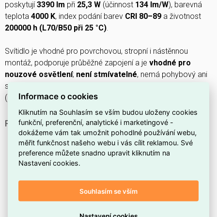
poskytují
3390 lm
při
25,3 W
(účinnost
134 lm/W
), barevná
teplota
4000 K
, index podání barev
CRI 80–89
a životnost
200000 h (L70/B50 při 25 °C)
.
Svítidlo je vhodné pro povrchovou, stropní i nástěnnou
montáž, podporuje průběžné zapojení a je
vhodné pro
nouzové osvětlení
;
není stmívatelné
, nemá pohybový ani
světelný senzor a není kompatibilní s chytrými asistenty
Informace o cookies
(Google/Alexa/HomeKit).
Kliknutím na Souhlasím se vším budou uloženy cookies
funkční, preferenční, analytické i marketingové -
PROČ SI VYBRAT TOTO SVÍTIDLO?
dokážeme vám tak umožnit pohodlné používání webu,
Patří do produktové řady
BELTR LED
.
měřit funkčnost našeho webu i vás cílit reklamou. Své
Má
bílé těleso
, vhodné pro neutrální interiéry.
preference můžete snadno upravit kliknutím na
Nastavení cookies.
Není
stmívatelné
, takže poskytuje stálé světelné
podmínky.
Souhlasím se vším
Není vybaveno
pohybovým senzorem
.
Maximální systémový výkon je
25,3 W
.
Nastavení cookies