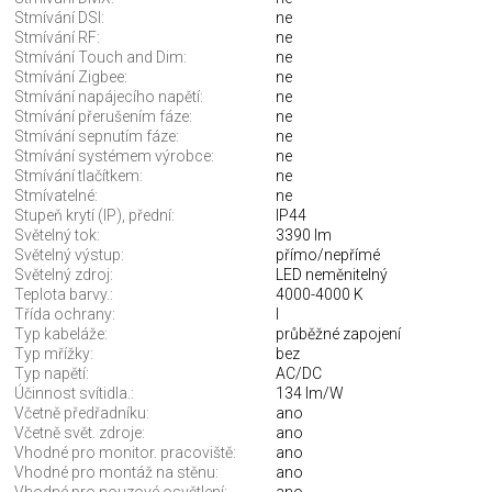
Stmívání DSI:
ne
Stmívání RF:
ne
Stmívání Touch and Dim:
ne
Stmívání Zigbee:
ne
Stmívání napájecího napětí:
ne
Stmívání přerušením fáze:
ne
Stmívání sepnutím fáze:
ne
Stmívání systémem výrobce:
ne
Stmívání tlačítkem:
ne
Stmívatelné:
ne
Stupeň krytí (IP), přední:
IP44
Světelný tok:
3390 lm
Světelný výstup:
přímo/nepřímé
Světelný zdroj:
LED neměnitelný
Teplota barvy.:
4000-4000 K
Třída ochrany:
I
Typ kabeláže:
průběžné zapojení
Typ mřížky:
bez
Typ napětí:
AC/DC
Účinnost svítidla.:
134 lm/W
Včetně předřadníku:
ano
Včetně svět. zdroje:
ano
Vhodné pro monitor. pracoviště:
ano
Vhodné pro montáž na stěnu:
ano