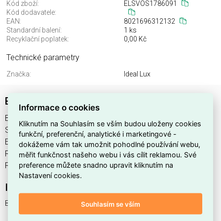
Kód zboží:
ELSVOS1786091
Kód dodavatele:
EAN:
8021696312132
Standardní balení:
1 ks
Recyklační poplatek:
0,00 Kč
Technické parametry
Značka:
Ideal Lux
BASIC FI IP65 28W ROUND
Informace o cookies
BASIC FI IP65 28W ROUND najdete v kategoriích Svítidla,
Kliknutím na Souhlasím se vším budou uloženy cookies
Svítidla, světelné zdroje a LED osvětlení, výrobce Ideal Lux,
funkční, preferenční, analytické i marketingové -
EAN 8021696312132, kód dodavatele . BASIC FI IP65 28W
dokážeme vám tak umožnit pohodlné používání webu,
ROUND nabízíme od 1 ks. Kód EMAS BASIC FI IP65 28W
měřit funkčnost našeho webu i vás cílit reklamou. Své
preference můžete snadno upravit kliknutím na
ROUND je ELSVOS1786091.
Nastavení cookies.
Interní název produktu
BASIC FI IP65 28W ROUND
Souhlasím se vším