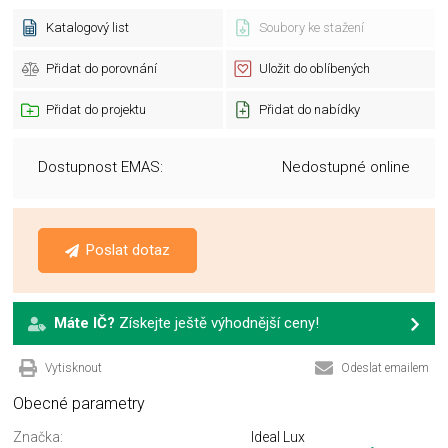
Katalogový list
Soubory ke stažení
Přidat do porovnání
Uložit do oblíbených
Přidat do projektu
Přidat do nabídky
Dostupnost EMAS:
Nedostupné online
Poslat dotaz
Máte IČ?
Získejte ještě výhodnější ceny!
Vytisknout
Odeslat emailem
Obecné parametry
Značka:
Ideal Lux