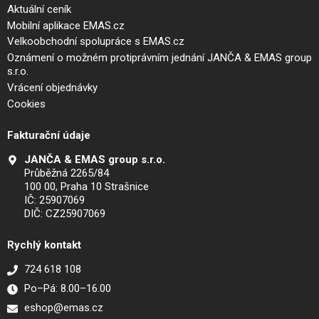
Aktuální ceník
Mobilní aplikace EMAS.cz
Velkoobchodní spolupráce s EMAS.cz
Oznámení o možném protiprávním jednání JANČA & EMAS group
s.r.o.
Vrácení objednávky
Cookies
Fakturační údaje
JANČA & EMAS group s.r.o.
Průběžná 2265/84
100 00, Praha 10 Strašnice
IČ: 25907069
DIČ: CZ25907069
Rychlý kontakt
724 618 108
Po–Pá: 8.00–16.00
eshop@emas.cz