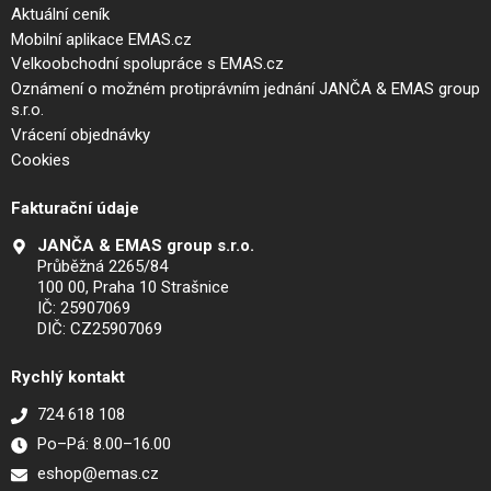
Aktuální ceník
Mobilní aplikace EMAS.cz
Velkoobchodní spolupráce s EMAS.cz
Oznámení o možném protiprávním jednání JANČA & EMAS group
s.r.o.
Vrácení objednávky
Cookies
Fakturační údaje
JANČA & EMAS group s.r.o.
Průběžná 2265/84
100 00, Praha 10 Strašnice
IČ: 25907069
DIČ: CZ25907069
Rychlý kontakt
724 618 108
Po–Pá: 8.00–16.00
eshop@emas.cz