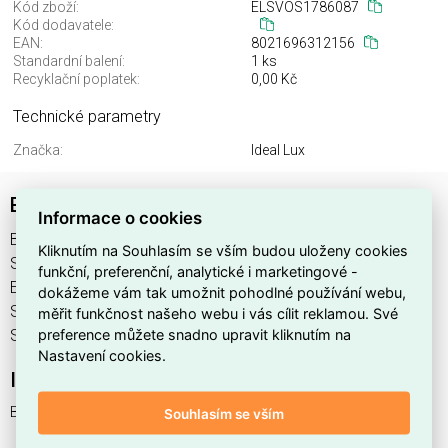
Kód zboží:
ELSVOS1786087
Kód dodavatele:
EAN:
8021696312156
Standardní balení:
1 ks
Recyklační poplatek:
0,00 Kč
Technické parametry
Značka:
Ideal Lux
BASIC FI IP65 15W SQUARE
Informace o cookies
BASIC FI IP65 15W SQUARE najdete v kategoriích Svítidla,
Kliknutím na Souhlasím se vším budou uloženy cookies
Svítidla, světelné zdroje a LED osvětlení, výrobce Ideal Lux,
funkční, preferenční, analytické i marketingové -
EAN 8021696312156, kód dodavatele . BASIC FI IP65 15W
dokážeme vám tak umožnit pohodlné používání webu,
SQUARE nabízíme od 1 ks. Kód EMAS BASIC FI IP65 15W
měřit funkčnost našeho webu i vás cílit reklamou. Své
preference můžete snadno upravit kliknutím na
SQUARE je ELSVOS1786087.
Nastavení cookies.
Interní název produktu
BASIC FI IP65 15W SQUARE
Souhlasím se vším