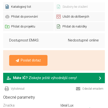
Katalogový list
Soubory ke stažení
Přidat do porovnání
Uložit do oblíbených
Přidat do projektu
Přidat do nabídky
Dostupnost EMAS:
Nedostupné online
Poslat dotaz
Máte IČ?
Získejte ještě výhodnější ceny!
Vytisknout
Odeslat emailem
Obecné parametry
Značka:
Ideal Lux