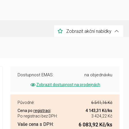
Zobrazit akční nabídky
Dostupnost EMAS:
na objednávku
Zobrazit dostupnost na prodejnách
Původně:
6 541,16 Kč
Cena po
registraci
:
4 143,31 Kč
/ks
Po registraci bez DPH:
3 424,22 Kč
Vaše cena s DPH:
6 083,92 Kč
/ks