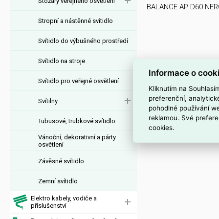
Stožáry veřejného osvětlení
BALANCE AP D60 NER
Stropní a nástěnné svítidlo
Svítidlo do výbušného prostředí
Svítidlo na stroje
Informace o cook
Svítidlo pro veřejné osvětlení
Kliknutím na Souhlasí
preferenční, analytic
Svítilny
pohodlné používání we
reklamou. Své prefere
Tubusové, trubkové svítidlo
cookies.
Vánoční, dekorativní a párty
osvětlení
Závěsné svítidlo
Zemní svítidlo
Elektro kabely, vodiče a
příslušenství