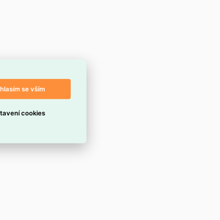
hlasím se vším
tavení cookies