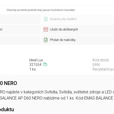
Obrázky pro tento produkt mají pouze ilustrativní charakter.
Soubory ke stažení
ní
Uložit do oblíbených
Přidat do nabídky
Ideal Lux
Kód zboží:
321554
EAN:
1 ks
Recyklační po
0 NERO
najdete v kategoriích Svítidla, Svítidla, světelné zdroje a LE
 BALANCE AP D60 NERO nabízíme od 1 ks. Kód EMAS BALANCE
oduktu