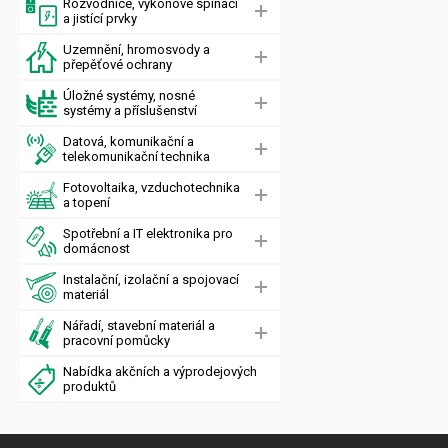
Rozvodnice, výkonové spínací
a jistící prvky
Uzemnění, hromosvody a
přepěťové ochrany
Úložné systémy, nosné
systémy a příslušenství
Datová, komunikační a
telekomunikační technika
Fotovoltaika, vzduchotechnika
a topení
Spotřební a IT elektronika pro
domácnost
Instalační, izolační a spojovací
materiál
Nářadí, stavební materiál a
pracovní pomůcky
Nabídka akčních a výprodejových
produktů