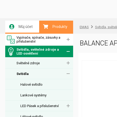
Můj účet
Produkty
EMAS
Svítidla, světe
Vypínače, spínače, zásuvky a
příslušenství
BALANCE AP
Svítidla, světelné zdroje a
LED osvětlení
Světelné zdroje
Svítidla
Halové svítidlo
Lankové systémy
LED Pásek a příslušenství
Lištové svítidlo