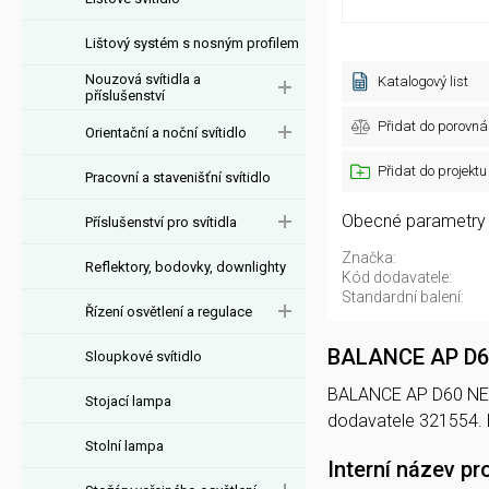
Lištový systém s nosným profilem
Nouzová svítidla a
Katalogový list
příslušenství
Přidat do porovná
Orientační a noční svítidlo
Přidat do projektu
Pracovní a stavenišťní svítidlo
Obecné parametry
Příslušenství pro svítidla
Značka:
Reflektory, bodovky, downlighty
Kód dodavatele:
Standardní balení:
Řízení osvětlení a regulace
BALANCE AP D6
Sloupkové svítidlo
BALANCE AP D60 NERO 
Stojací lampa
dodavatele 321554.
Stolní lampa
Interní název pr