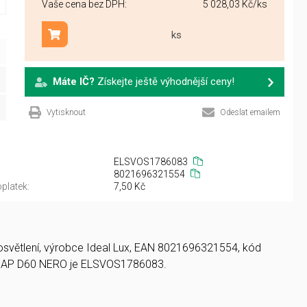
Vaše cena bez DPH:
5 028,03 Kč
/ks
ks
Přidat do košíku
Máte IČ?
Získejte ještě výhodnější ceny!
Vytisknout
Odeslat emailem
ELSVOS1786083
8021696321554
platek:
7,50 Kč
D osvětlení, výrobce Ideal Lux, EAN 8021696321554, kód
 AP D60 NERO je ELSVOS1786083.