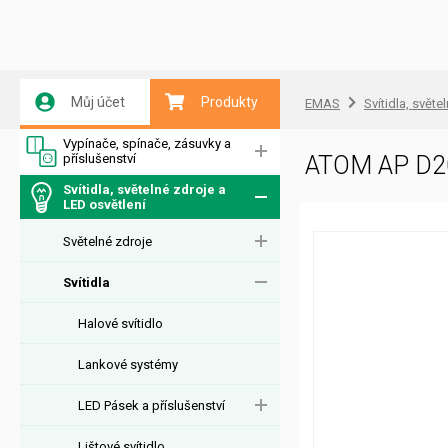
Můj účet
Produkty
EMAS
Svítidla, světe
Vypínače, spínače, zásuvky a
příslušenství
ATOM AP D2
Svítidla, světelné zdroje a
LED osvětlení
Světelné zdroje
Svítidla
Halové svítidlo
Lankové systémy
LED Pásek a příslušenství
Lištové svítidlo