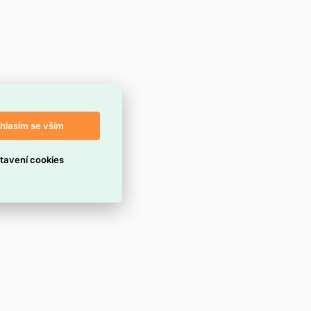
hlasím se vším
tavení cookies