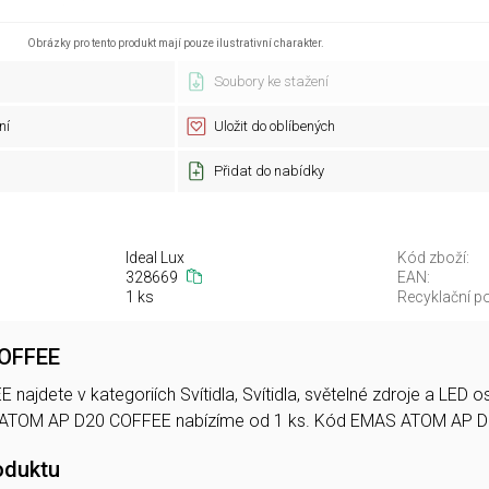
Obrázky pro tento produkt mají pouze ilustrativní charakter.
Soubory ke stažení
ní
Uložit do oblíbených
Přidat do nabídky
Ideal Lux
Kód zboží:
328669
EAN:
1 ks
Recyklační po
OFFEE
ajdete v kategoriích Svítidla, Svítidla, světelné zdroje a LED 
 ATOM AP D20 COFFEE nabízíme od 1 ks. Kód EMAS ATOM AP 
oduktu