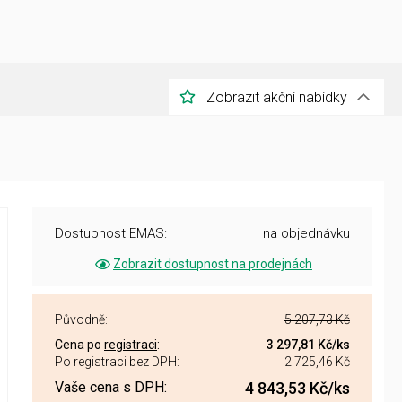
Zobrazit akční nabídky
Dostupnost EMAS:
na objednávku
Zobrazit dostupnost na prodejnách
Původně:
5 207,73 Kč
Cena po
registraci
:
3 297,81 Kč
/ks
Po registraci bez DPH:
2 725,46 Kč
Vaše cena s DPH:
4 843,53 Kč
/ks