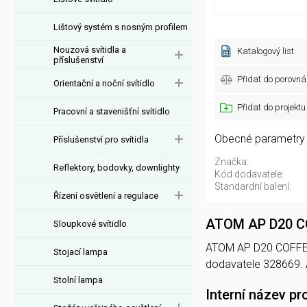
Lištový systém s nosným profilem
Nouzová svítidla a
Katalogový list
příslušenství
Přidat do porovná
Orientační a noční svítidlo
Přidat do projektu
Pracovní a stavenišťní svítidlo
Obecné parametry
Příslušenství pro svítidla
Značka:
Reflektory, bodovky, downlighty
Kód dodavatele:
Standardní balení:
Řízení osvětlení a regulace
ATOM AP D20 C
Sloupkové svítidlo
ATOM AP D20 COFFEE n
Stojací lampa
dodavatele 328669.
Stolní lampa
Interní název pr