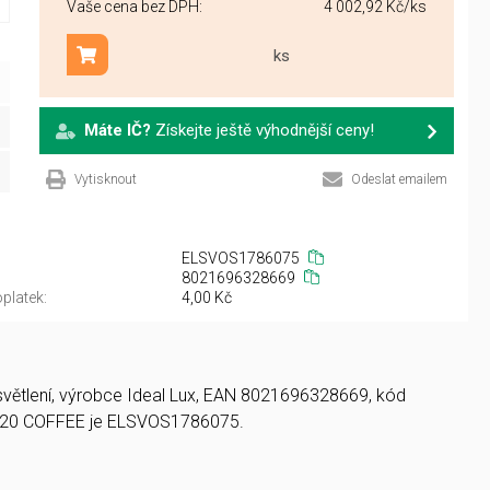
Vaše cena bez DPH:
4 002,92 Kč
/ks
ks
Přidat do košíku
Máte IČ?
Získejte ještě výhodnější ceny!
Vytisknout
Odeslat emailem
ELSVOS1786075
8021696328669
platek:
4,00 Kč
osvětlení, výrobce Ideal Lux, EAN 8021696328669, kód
D20 COFFEE je ELSVOS1786075.