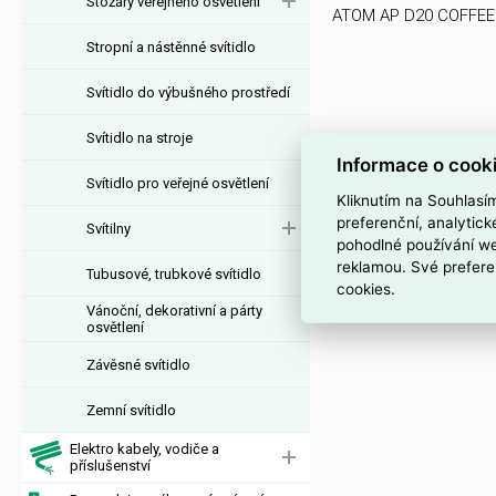
Stožáry veřejného osvětlení
ATOM AP D20 COFFEE
Stropní a nástěnné svítidlo
Svítidlo do výbušného prostředí
Svítidlo na stroje
Informace o cook
Svítidlo pro veřejné osvětlení
Kliknutím na Souhlasí
preferenční, analytic
Svítilny
pohodlné používání we
reklamou. Své prefere
Tubusové, trubkové svítidlo
cookies.
Vánoční, dekorativní a párty
osvětlení
Závěsné svítidlo
Zemní svítidlo
Elektro kabely, vodiče a
příslušenství