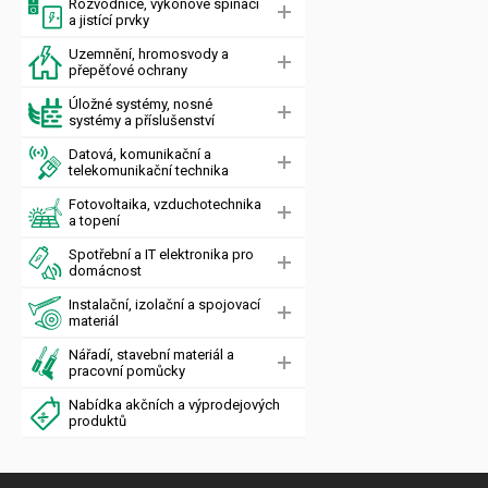
Rozvodnice, výkonové spínací
a jistící prvky
Uzemnění, hromosvody a
přepěťové ochrany
Úložné systémy, nosné
systémy a příslušenství
Datová, komunikační a
telekomunikační technika
Fotovoltaika, vzduchotechnika
a topení
Spotřební a IT elektronika pro
domácnost
Instalační, izolační a spojovací
materiál
Nářadí, stavební materiál a
pracovní pomůcky
Nabídka akčních a výprodejových
produktů