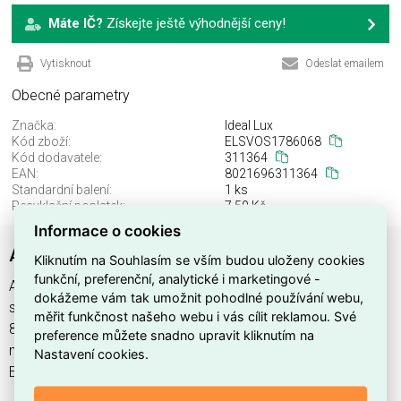
Máte IČ?
Získejte ještě výhodnější ceny!
Vytisknout
Odeslat emailem
Obecné parametry
Značka:
Ideal Lux
Kód zboží:
ELSVOS1786068
Kód dodavatele:
311364
EAN:
8021696311364
Standardní balení:
1 ks
Recyklační poplatek:
7,50 Kč
Informace o cookies
ATLAS PL5 ORO
Kliknutím na Souhlasím se vším budou uloženy cookies
funkční, preferenční, analytické i marketingové -
ATLAS PL5 ORO najdete v kategoriích Svítidla, Svítidla,
dokážeme vám tak umožnit pohodlné používání webu,
světelné zdroje a LED osvětlení, výrobce Ideal Lux, EAN
měřit funkčnost našeho webu i vás cílit reklamou. Své
8021696311364, kód dodavatele 311364. ATLAS PL5 ORO
preference můžete snadno upravit kliknutím na
nabízíme od 1 ks. Kód EMAS ATLAS PL5 ORO je
Nastavení cookies.
ELSVOS1786068.