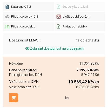
Katalogový list
Soubory ke stažení
Přidat do porovnání
Uložit do oblíbených
Přidat do projektu
Přidat do nabídky
Dostupnost EMAS:
na objednávku
Zobrazit dostupnost na prodejnách
Původně:
11 364,28 Kč
Cena po
registraci
:
7 195,92 Kč
/ks
Po registraci bez DPH:
5 947,04 Kč
Vaše cena s DPH:
10 569,42 Kč
/ks
Vaše cena bez DPH:
8 735,06 Kč
/ks
ks
Přidat do košíku