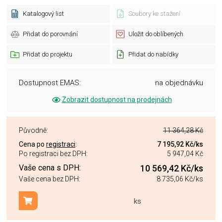
Katalogový list
Soubory ke stažení
Přidat do porovnání
Uložit do oblíbených
Přidat do projektu
Přidat do nabídky
Dostupnost EMAS:
na objednávku
Zobrazit dostupnost na prodejnách
Původně:
11 364,28 Kč
Cena po
registraci
:
7 195,92 Kč
/ks
Po registraci bez DPH:
5 947,04 Kč
Vaše cena s DPH:
10 569,42 Kč
/ks
Vaše cena bez DPH:
8 735,06 Kč
/ks
ks
Přidat do košíku