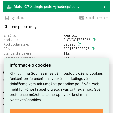
Máte IČ?
Získejte ještě výhodnější ceny!
Vytisknout
Odeslat emailem
Obecné parametry
Značka:
Ideal Lux
Kód zboží:
ELSVOS1786066
Kód dodavatele:
328225
EAN:
8021696328225
Standardní balení:
1 ks
Recyklační poplatek:
7,50 Kč
Informace o cookies
ATLAS PL5 BIANCO
Kliknutím na Souhlasím se vším budou uloženy cookies
funkční, preferenční, analytické i marketingové -
ATLAS PL5 BIANCO najdete v kategoriích Svítidla, Svítidla,
dokážeme vám tak umožnit pohodlné používání webu,
světelné zdroje a LED osvětlení, výrobce Ideal Lux, EAN
měřit funkčnost našeho webu i vás cílit reklamou. Své
8021696328225, kód dodavatele 328225. ATLAS PL5
preference můžete snadno upravit kliknutím na
BIANCO nabízíme od 1 ks. Kód EMAS ATLAS PL5 BIANCO je
Nastavení cookies.
ELSVOS1786066.