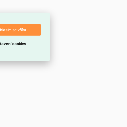
hlasím se vším
tavení cookies