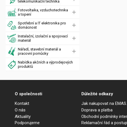
telekomunikační technika
Fotovoltaika, vzduchotechnika
a topení
Spotřební a IT elektronika pro
domácnost
Instalační, izolační a spojovací
materiál
Nářadí, stavební materiál a
pracovní pomůcky
Nabídka akčních a výprodejových
produktů
O společnosti
Důležité odkazy
Kontakt
Jak nakupovat na EMAS
O nás
Doprava a platba
Aktuality
Obchodní podmínky int
Podporujeme
Reklamační řád a postup