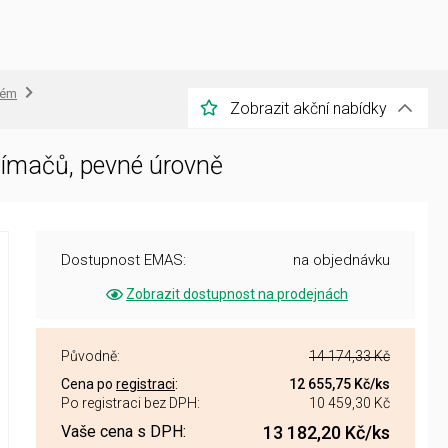
tém
Zobrazit akční nabídky
nímačů, pevné úrovně
Dostupnost EMAS:
na objednávku
Zobrazit dostupnost na prodejnách
Původně:
14 174,33 Kč
Cena po
registraci
:
12 655,75 Kč
/ks
Po registraci bez DPH:
10 459,30 Kč
Vaše cena s DPH:
13 182,20 Kč
/ks