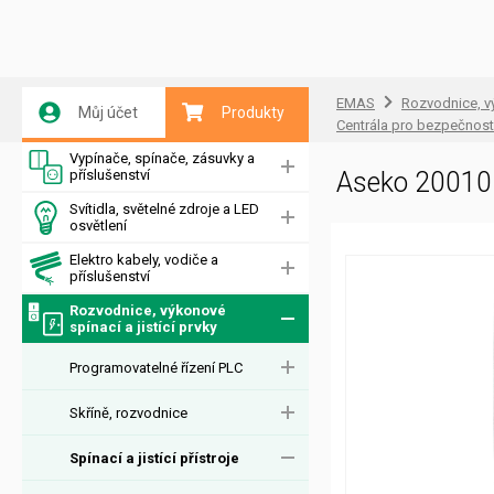
EMAS
Rozvodnice, vý
Můj účet
Produkty
Centrála pro bezpečnost
Vypínače, spínače, zásuvky a
příslušenství
Aseko 20010 
Svítidla, světelné zdroje a LED
osvětlení
Elektro kabely, vodiče a
příslušenství
Rozvodnice, výkonové
spínací a jistící prvky
Programovatelné řízení PLC
Skříně, rozvodnice
Spínací a jistící přístroje