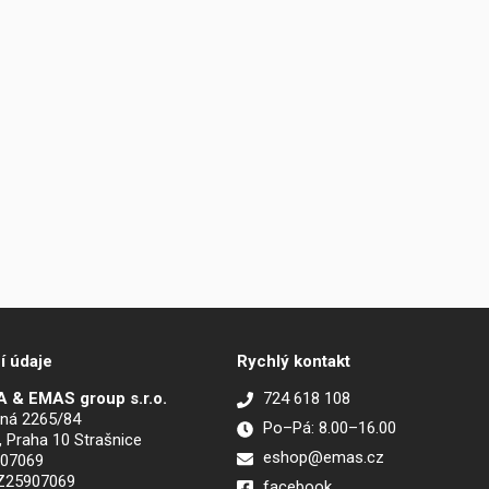
í údaje
Rychlý kontakt
 & EMAS group s.r.o.
724 618 108
ná 2265/84
Po–Pá: 8.00–16.00
, Praha 10 Strašnice
eshop@emas.cz
907069
CZ25907069
facebook