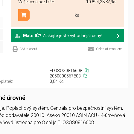
Vaše cena bez DPH:
10 894,38 Kč
/ks
ks
Přidat do košíku
Máte IČ?
Získejte ještě výhodnější ceny!
Vytisknout
Odeslat emailem
ELOSOS0816608
2050000567803
platek:
0,84 Kč
né úrovně
troje, Poplachový systém, Centrála pro bezpečnostní systém,
 kód dodavatele 20010. Aseko 20010 ASIN ACU - 4-úrovňová
ovňová ústředna pro 8 sní je ELOSOS0816608.