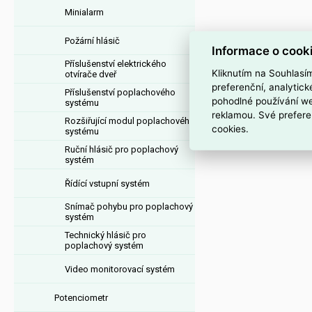
Minialarm
Požární hlásič
Informace o cook
Příslušenství elektrického
Kliknutím na Souhlasí
otvírače dveř
preferenční, analytic
Příslušenství poplachového
pohodlné používání we
systému
reklamou. Své prefere
Rozšiřující modul poplachového
cookies.
systému
Ruční hlásič pro poplachový
systém
Řídící vstupní systém
Snímač pohybu pro poplachový
systém
Technický hlásič pro
poplachový systém
Video monitorovací systém
Potenciometr