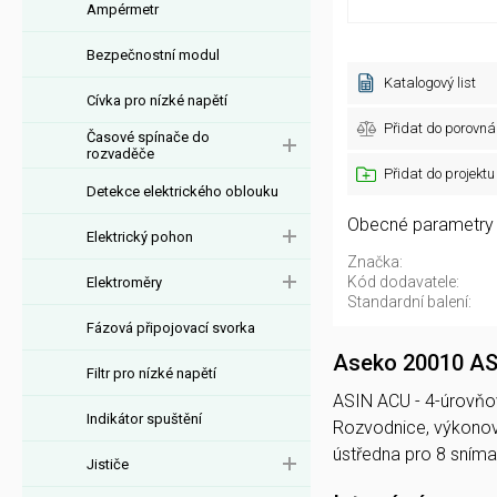
Ampérmetr
Bezpečnostní modul
Katalogový list
Cívka pro nízké napětí
Přidat do porovná
Časové spínače do
rozvaděče
Přidat do projektu
Detekce elektrického oblouku
Obecné parametry
Elektrický pohon
Značka:
Kód dodavatele:
Elektroměry
Standardní balení:
Fázová připojovací svorka
Aseko 20010 ASI
Filtr pro nízké napětí
ASIN ACU - 4-úrovňová
Indikátor spuštění
Rozvodnice, výkonov
ústředna pro 8 sním
Jističe