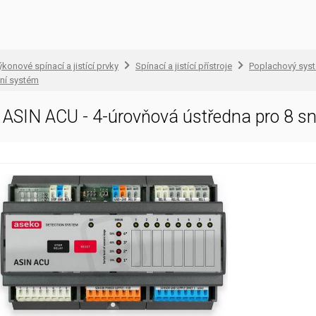
konové spínací a jistící prvky
Spínací a jistící přístroje
Poplachový sys
ní systém
ASIN ACU - 4-úrovňová ústředna pro 8 s