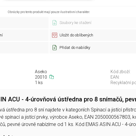
Obrázky pro tento produkt mají pouze ilustrativní charakter.
Soubory ke stažení
ní
Uložit do oblíbených
Přidat do nabídky
Aseko
Kód zboží:
20010
EAN:
1 ks
Recyklační po
N ACU - 4-úrovňová ústředna pro 8 snímačů, pev
 ústředna pro 8 sní najdete v kategoriích Spínací a jistící přís
é spínací a jistící prvky, výrobce Aseko, EAN 2050000567803,
ačů, pevné úrovně nabízíme od 1 ks. Kód EMAS ASIN ACU - 4-úr