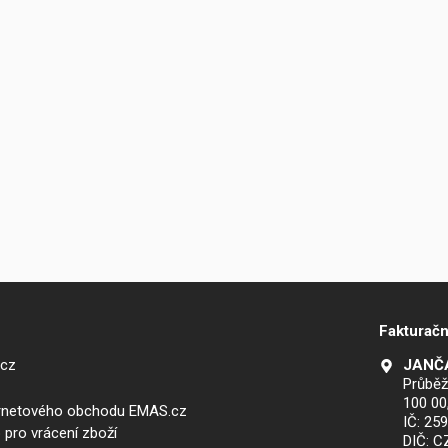
Fakturačn
.cz
JANČA
Průběž
100 00
ernetového obchodu EMAS.cz
IČ: 25
 pro vrácení zboží
DIČ: 