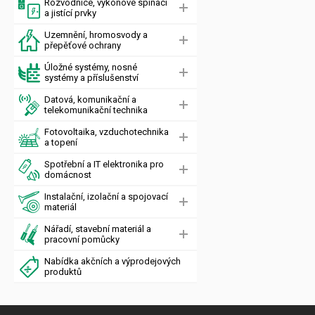
Rozvodnice, výkonové spínací
a jistící prvky
Uzemnění, hromosvody a
přepěťové ochrany
Úložné systémy, nosné
systémy a příslušenství
Datová, komunikační a
telekomunikační technika
Fotovoltaika, vzduchotechnika
a topení
Spotřební a IT elektronika pro
domácnost
Instalační, izolační a spojovací
materiál
Nářadí, stavební materiál a
pracovní pomůcky
Nabídka akčních a výprodejových
produktů