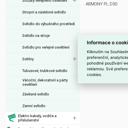
Stožáry veřejného osvětlení
ARMONY PL D50
Stropní a nástěnné svítidlo
Svítidlo do výbušného prostředí
Svítidlo na stroje
Informace o cook
Svítidlo pro veřejné osvětlení
Kliknutím na Souhlasí
preferenční, analytic
Svítilny
pohodlné používání we
reklamou. Své prefere
Tubusové, trubkové svítidlo
cookies.
Vánoční, dekorativní a párty
osvětlení
Závěsné svítidlo
Zemní svítidlo
Elektro kabely, vodiče a
příslušenství