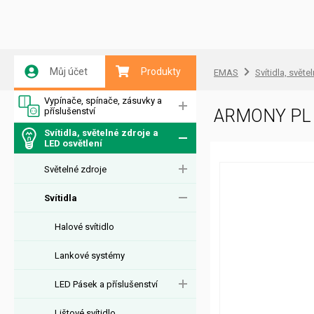
Můj účet
Produkty
EMAS
Svítidla, světe
Vypínače, spínače, zásuvky a
příslušenství
ARMONY PL
Svítidla, světelné zdroje a
LED osvětlení
Světelné zdroje
Svítidla
Halové svítidlo
Lankové systémy
LED Pásek a příslušenství
Lištové svítidlo