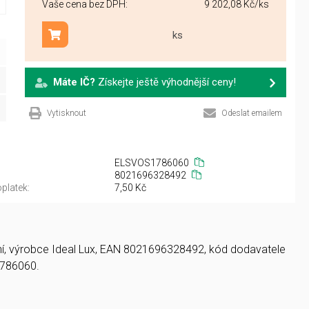
Vaše cena bez DPH:
9 202,08 Kč
/ks
ks
Přidat do košíku
Máte IČ?
Získejte ještě výhodnější ceny!
Vytisknout
Odeslat emailem
ELSVOS1786060
8021696328492
platek:
7,50 Kč
lení, výrobce Ideal Lux, EAN 8021696328492, kód dodavatele
786060.