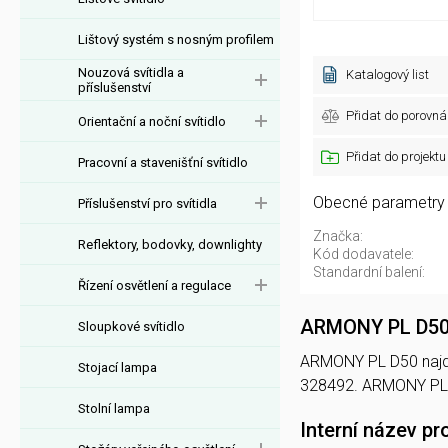
Lištový systém s nosným profilem
Nouzová svítidla a
Katalogový list
příslušenství
Přidat do porovná
Orientační a noční svítidlo
Přidat do projektu
Pracovní a stavenišťní svítidlo
Obecné parametry
Příslušenství pro svítidla
Značka:
Reflektory, bodovky, downlighty
Kód dodavatele:
Standardní balení:
Řízení osvětlení a regulace
ARMONY PL D5
Sloupkové svítidlo
ARMONY PL D50 najdet
Stojací lampa
328492. ARMONY PL 
Stolní lampa
Interní název pr