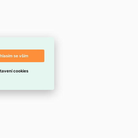
hlasím se vším
tavení cookies