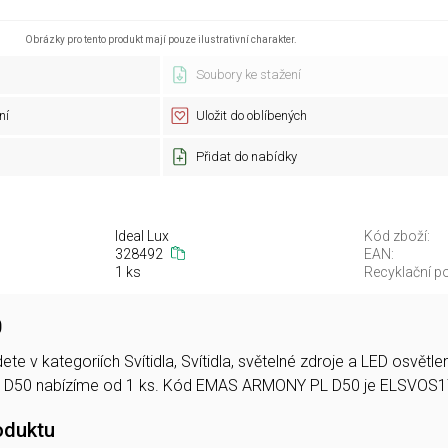
Obrázky pro tento produkt mají pouze ilustrativní charakter.
Soubory ke stažení
ní
Uložit do oblíbených
Přidat do nabídky
Ideal Lux
Kód zboží:
328492
EAN:
1 ks
Recyklační po
0
e v kategoriích Svítidla, Svítidla, světelné zdroje a LED osvět
D50 nabízíme od 1 ks. Kód EMAS ARMONY PL D50 je ELSVOS1
oduktu