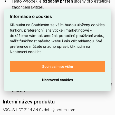
Tento výrobek je
ozdobný prsten
určený pro estetické
zakončení svítidel.
Je určen jako
komponent svítidla
, vhodný pro montáž
Informace o cookies
při výrobě nebo opravě svítidel.
Kliknutím na Souhlasím se vším budou uloženy cookies
Patří do produktové řady
ARGUS
, což zajišťuje sladěný
funkční, preferenční, analytické i marketingové -
dokážeme vám tak umožnit pohodlné používání webu,
design s dalšími díly téže řady.
měřit funkčnost našeho webu i vás cílit reklamou. Své
Barva tělesa je
měď
— materiál poskytuje dobrou
preference můžete snadno upravit kliknutím na
tvarovatelnost a mechanické vlastnosti při zpracování;
Nastavení cookies.
povrch má atraktivní vzhled a může časem vytvořit
přirozenou patinu.
Souhlasím se vším
Původní kód produktu je
00327
, což usnadní identifikaci
ve starší dokumentaci.
Nastavení cookies
Katalogové číslo
37150
slouží pro rychlou objednávku a
evidenci.
Interní název produktu
ARGUS II CT-2114-AN Ozdobný prsten-kom