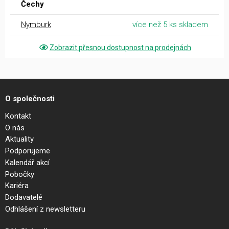
Čechy
Nymburk
více než 5 ks skladem
Zobrazit přesnou dostupnost na prodejnách
O společnosti
Kontakt
O nás
Aktuality
Podporujeme
Kalendář akcí
Pobočky
Kariéra
Dodavatelé
Odhlášení z newsletteru