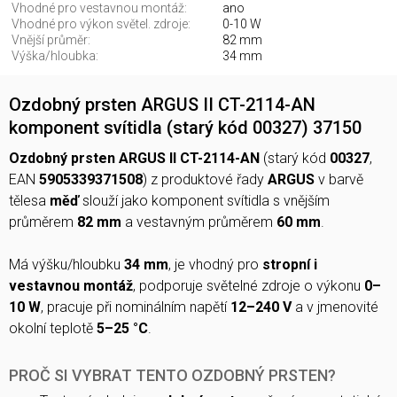
Vhodné pro vestavnou montáž:
ano
Vhodné pro výkon světel. zdroje:
0-10 W
Vnější průměr:
82 mm
Výška/hloubka:
34 mm
Ozdobný prsten ARGUS II CT-2114-AN
komponent svítidla (starý kód 00327) 37150
Ozdobný prsten ARGUS II CT-2114-AN
(starý kód
00327
,
EAN
5905339371508
) z produktové řady
ARGUS
v barvě
tělesa
měď
slouží jako komponent svítidla s vnějším
průměrem
82 mm
a vestavným průměrem
60 mm
.
Má výšku/hloubku
34 mm
, je vhodný pro
stropní i
vestavnou montáž
, podporuje světelné zdroje o výkonu
0–
10 W
, pracuje při nominálním napětí
12–240 V
a v jmenovité
okolní teplotě
5–25 °C
.
PROČ SI VYBRAT TENTO OZDOBNÝ PRSTEN?