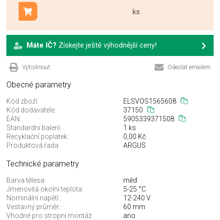
ks
Přidat do košíku
Máte IČ?
Získejte ještě výhodnější ceny!
Vytisknout
Odeslat emailem
Obecné parametry
Kód zboží:
ELSVOS1565608
Kód dodavatele:
37150
EAN:
5905339371508
Standardní balení:
1 ks
Recyklační poplatek:
0,00 Kč
Produktová řada:
ARGUS
Technické parametry
Barva tělesa:
měď
Jmenovitá okolní teplota:
5-25 °C
Nominální napětí.:
12-240 V
Vestavný průměr.:
60 mm
Vhodné pro stropní montáž:
ano