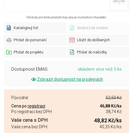
Obrázky pro tento produkt mají pouze ilustrativní charakter.
Katalogový list
Soubory ke stažení
Přidat do porovnání
Uložit do oblíbených
Přidat do projektu
Přidat do nabídky
Dostupnost EMAS:
skladem více než 5 ks
Zobrazit dostupnost na prodejnách
Původně:
52,50 Kč
Cena po
registraci
:
46,88 Kč
/ks
Po registraci bez DPH:
38,74 Kč
Vaše cena s DPH:
48,82 Kč
/ks
Vaše cena bez DPH:
40,35 Kč
/ks