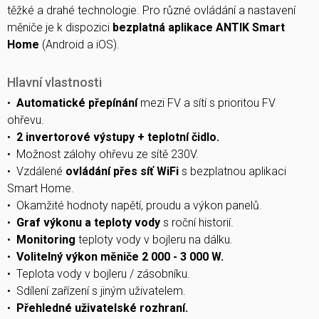
těžké a drahé technologie. Pro různé ovládání a nastavení
měniče je k dispozici
bezplatná aplikace ANTIK Smart
Home
(Android a iOS).
Hlavní vlastnosti
•
Automatické přepínání
mezi FV a sítí s prioritou FV
ohřevu.
•
2 invertorové výstupy + teplotní čidlo.
• Možnost zálohy ohřevu ze sítě 230V.
• Vzdálené
ovládání přes síť WiFi
s bezplatnou aplikaci
Smart Home.
• Okamžité hodnoty napětí, proudu a výkon panelů.
•
Graf výkonu a teploty vody
s roční historií.
•
Monitoring
teploty vody v bojleru na dálku.
•
Volitelný výkon měniče 2 000 - 3 000 W.
• Teplota vody v bojleru / zásobníku.
• Sdílení zařízení s jiným uživatelem.
•
Přehledné uživatelské rozhraní.