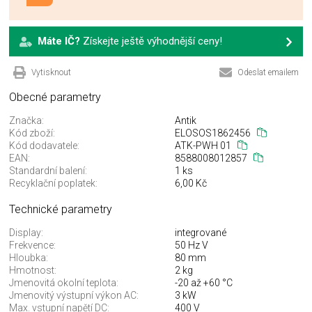
Máte IČ?
Získejte ještě výhodnější ceny!
Vytisknout
Odeslat emailem
Obecné parametry
Značka:
Antik
Kód zboží:
ELOSOS1862456
Kód dodavatele:
ATK-PWH 01
EAN:
8588008012857
Standardní balení:
1 ks
Recyklační poplatek:
6,00 Kč
Technické parametry
Display:
integrované
Frekvence:
50 Hz V
Hloubka:
80 mm
Hmotnost:
2 kg
Jmenovitá okolní teplota:
-20 až +60 °C
Jmenovitý výstupní výkon AC:
3 kW
Max. vstupní napětí DC:
400 V