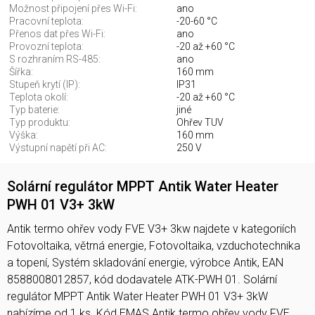
Možnost připojení přes Wi-Fi:
ano
Pracovní teplota:
-20-60 °C
Přenos dat přes Wi-Fi:
ano
Provozní teplota:
-20 až +60 °C
S rozhraním RS-485:
ano
Šířka:
160 mm
Stupeň krytí (IP):
IP31
Teplota okolí:
-20 až +60 °C
Typ baterie:
jiné
Typ produktu:
Ohřev TUV
Výška:
160 mm
Výstupní napětí při AC:
250 V
Solární regulátor MPPT Antik Water Heater
PWH 01 V3+ 3kW
Antik termo ohřev vody FVE V3+ 3kw najdete v kategoriích
Fotovoltaika, větrná energie, Fotovoltaika, vzduchotechnika
a topení, Systém skladování energie, výrobce Antik, EAN
8588008012857, kód dodavatele ATK-PWH 01. Solární
regulátor MPPT Antik Water Heater PWH 01 V3+ 3kW
nabízíme od 1 ks. Kód EMAS Antik termo ohřev vody FVE