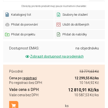
Obrázky pro tento produkt mají pouze ilustrativní charakter.
Katalogový list
Soubory ke stažení
Přidat do porovnání
Uložit do oblíbených
Přidat do projektu
Přidat do nabídky
Dostupnost EMAS:
na objednávku
Zobrazit dostupnost na prodejnách
Původně:
13 774,63 Kč
Cena po
registraci
:
12 299,55 Kč
/ks
Po registraci bez DPH:
10 164,92 Kč
Vaše cena s DPH:
12 810,91 Kč
/ks
Vaše cena bez DPH:
10 587,53 Kč
/ks
ks
Přidat do košíku