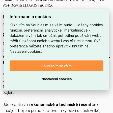
V3+ 3kw je ELOSOS1862456.
Interní název produktu
Informace o cookies
Kliknutím na Souhlasím se vším budou uloženy cookies
Antik termo ohřev vody FVE V3+ 3kw
funkční, preferenční, analytické i marketingové -
Podrobný popis produktu
dokážeme vám tak umožnit pohodlné používání webu,
měřit funkčnost našeho webu i vás cílit reklamou. Své
Chytrý solární měnič
, který nabízí efektivní přímé napájení
preference můžete snadno upravit kliknutím na
bojleru ze slunce.
Nová vylepšená VERZE 3+ (3.generace)
Nastavení cookies.
velmi úspěšného modelu V2, navíc se dvěma AC výstupy,
zálohou hodin při výpadku napájení, přepínacím relé 40A.
Souhlasím se vším
Měnič má možnost
nastavení výkonu 2 000 - 3 000 W
.
Nastavení cookies
Jednotka je koncipována pro vstupní napětí
0 až 400 V DC /
16A max.
s ohledem na provozní napětí topné patrony
bojleru.
Jde o optimální
ekonomické a technické řešení
pro
napájení bojleru přímo z fotovoltaiky bez nutnosti velké,