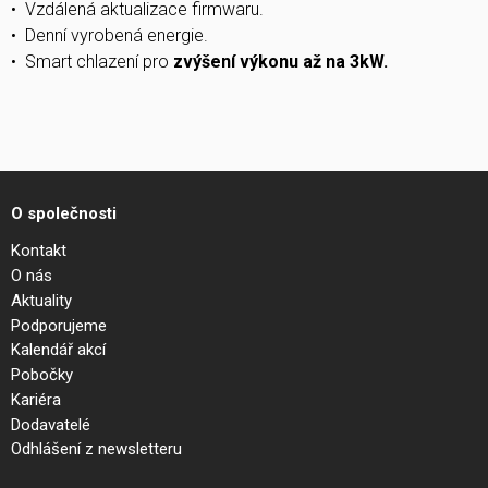
• Vzdálená aktualizace firmwaru.
• Denní vyrobená energie.
• Smart chlazení pro
zvýšení výkonu až na 3kW.
O společnosti
Kontakt
O nás
Aktuality
Podporujeme
Kalendář akcí
Pobočky
Kariéra
Dodavatelé
Odhlášení z newsletteru