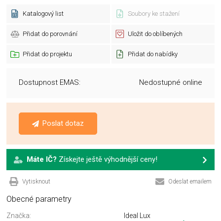
Katalogový list
Soubory ke stažení
Přidat do porovnání
Uložit do oblíbených
Přidat do projektu
Přidat do nabídky
Dostupnost EMAS:
Nedostupné online
Poslat dotaz
Máte IČ?
Získejte ještě výhodnější ceny!
Vytisknout
Odeslat emailem
Obecné parametry
Značka:
Ideal Lux