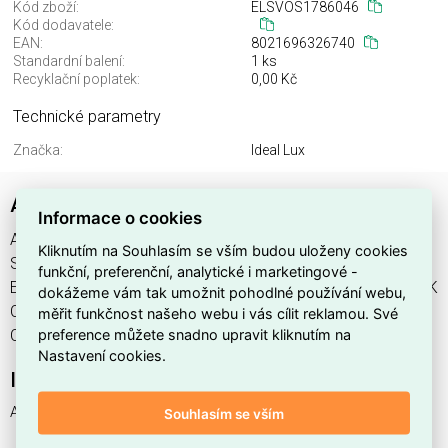
Kód zboží:
ELSVOS1786046
Kód dodavatele:
EAN:
8021696326740
Standardní balení:
1 ks
Recyklační poplatek:
0,00 Kč
Technické parametry
Značka:
Ideal Lux
AGOS PT H80 4000K COFFEE
Informace o cookies
AGOS PT H80 4000K COFFEE najdete v kategoriích Svítidla,
Kliknutím na Souhlasím se vším budou uloženy cookies
Svítidla, světelné zdroje a LED osvětlení, výrobce Ideal Lux,
funkční, preferenční, analytické i marketingové -
EAN 8021696326740, kód dodavatele . AGOS PT H80 4000K
dokážeme vám tak umožnit pohodlné používání webu,
COFFEE nabízíme od 1 ks. Kód EMAS AGOS PT H80 4000K
měřit funkčnost našeho webu i vás cílit reklamou. Své
preference můžete snadno upravit kliknutím na
COFFEE je ELSVOS1786046.
Nastavení cookies.
Interní název produktu
AGOS PT H80 4000K COFFEE
Souhlasím se vším