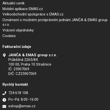
Aktuální ceník
Mobilní aplikace EMAS.cz
Velkoobchodní spolupráce s EMAS.cz
Oznámení o možném protiprávním jednání JANČA & EMAS group
s.r.o.
Vrácení objednávky
Cookies
Fakturační údaje
JANČA & EMAS group s.r.o.
Průběžná 2265/84
100 00, Praha 10 Strašnice
IČ: 25907069
DIČ: CZ25907069
Rychlý kontakt
724 618 108
Po–Pá: 8.00–16.00
eshop@emas.cz