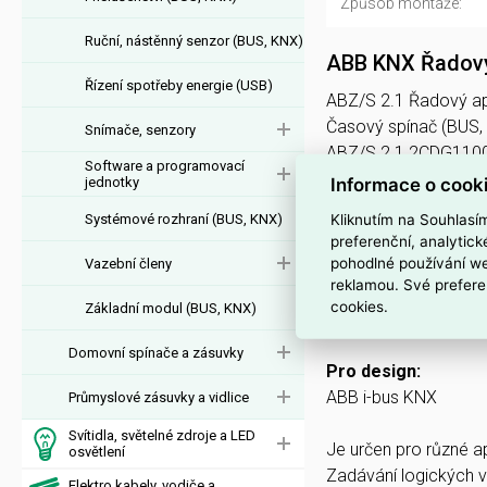
Způsob montáže:
Ruční, nástěnný senzor (BUS, KNX)
ABB KNX Řadový
Řízení spotřeby energie (USB)
ABZ/S 2.1 Řadový apl
Časový spínač (BUS
Snímače, senzory
ABZ/S 2.1 2CDG1100
Software a programovací
Informace o cook
jednotky
Interní název pr
Kliknutím na Souhlasí
Systémové rozhraní (BUS, KNX)
ABZ/S 2.1 Řadový apl
preferenční, analytic
pohodlné používání we
Vazební členy
Podrobný popis
reklamou. Své prefere
cookies.
Základní modul (BUS, KNX)
Řadový aplikační mod
Domovní spínače a zásuvky
Pro design:
ABB i-bus KNX
Průmyslové zásuvky a vidlice
Svítidla, světelné zdroje a LED
Je určen pro různé a
osvětlení
Zadávání logických v
Elektro kabely, vodiče a