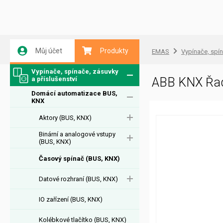
Můj účet
Produkty
EMAS
Vypínače, spín
Vypínače, spínače, zásuvky
a příslušenství
ABB KNX Řad
Domácí automatizace BUS,
KNX
Aktory (BUS, KNX)
Binární a analogové vstupy
(BUS, KNX)
Časový spínač (BUS, KNX)
Datové rozhraní (BUS, KNX)
IO zařízení (BUS, KNX)
Kolébkové tlačítko (BUS, KNX)