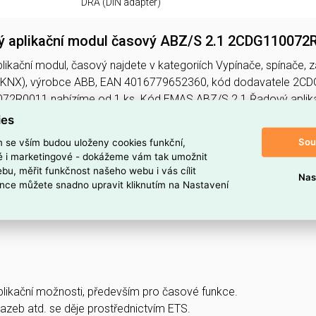
DRA (DIN adaptér)
 aplikační modul časový ABZ/S 2.1 2CDG110072
ikační modul, časový najdete v kategoriích Vypínače, spínače, 
, KNX), výrobce ABB, EAN 4016779652360, kód dodavatele 2C
72R0011 nabízíme od 1 ks. Kód EMAS ABZ/S 2.1 Řadový aplik
ies
oduktu
Sou
m se vším budou uloženy cookies funkční,
ikační modul, časový
ké i marketingové - dokážeme vám tak umožnit
bu, měřit funkčnost našeho webu i vás cílit
Nas
 produktu
nce můžete snadno upravit kliknutím na Nastavení
ul, časový, ABZ/S 2.1
plikační možnosti, především pro časové funkce.
azeb atd. se děje prostřednictvím ETS.