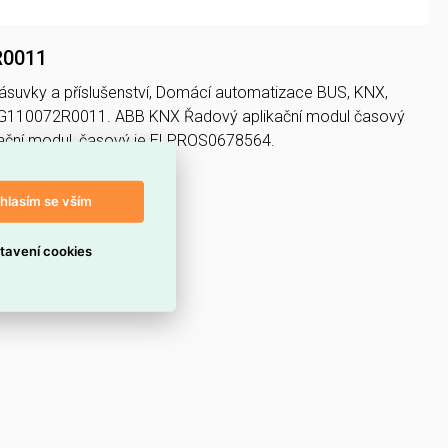
R0011
zásuvky a příslušenství, Domácí automatizace BUS, KNX,
DG110072R0011. ABB KNX Řadový aplikační modul časový
ační modul, časový je ELPROS0678564.
hlasím se vším
tavení cookies