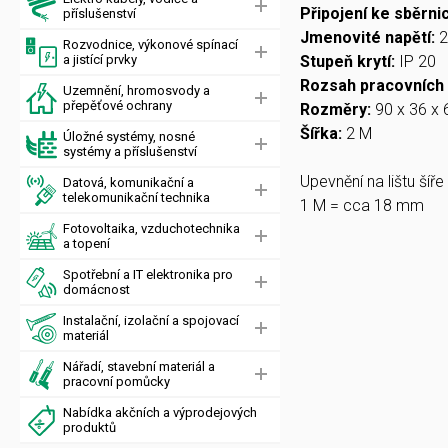
Připojení ke sběrni
příslušenství
Jmenovité napětí:
2
Rozvodnice, výkonové spínací
a jistící prvky
Stupeň krytí:
IP 20
Rozsah pracovních 
Uzemnění, hromosvody a
přepěťové ochrany
Rozměry:
90 x 36 x
Šířka:
2 M
Úložné systémy, nosné
systémy a příslušenství
Upevnění na lištu šíř
Datová, komunikační a
telekomunikační technika
1 M = cca 18 mm
Fotovoltaika, vzduchotechnika
a topení
Spotřební a IT elektronika pro
domácnost
Instalační, izolační a spojovací
materiál
Nářadí, stavební materiál a
pracovní pomůcky
Nabídka akčních a výprodejových
produktů