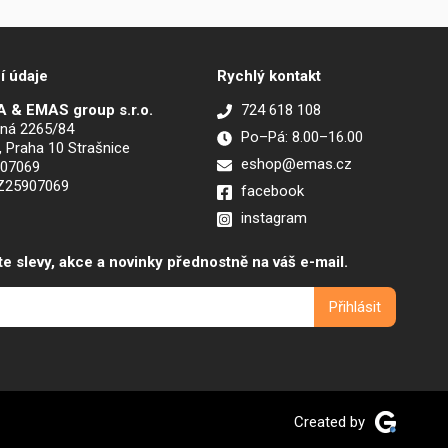
í údaje
Rychlý kontakt
 & EMAS group s.r.o.
724 618 108
ná 2265/84
Po–Pá: 8.00–16.00
, Praha 10 Strašnice
eshop@emas.cz
907069
CZ25907069
facebook
instagram
te slevy, akce a novinky přednostně na váš e-mail.
Created by