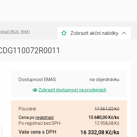
pínač (BUS, KNX)
Zobrazit akční nabídky
 2CDG110072R0011
Dostupnost EMAS:
na objednávku
Zobrazit dostupnost na prodejnách
Původně:
17 561,02 Kč
Cena po
registraci
:
15 680,00 Kč
/ks
Po registraci bez DPH:
12 958,68 Kč
Vaše cena s DPH:
16 332,08 Kč
/ks