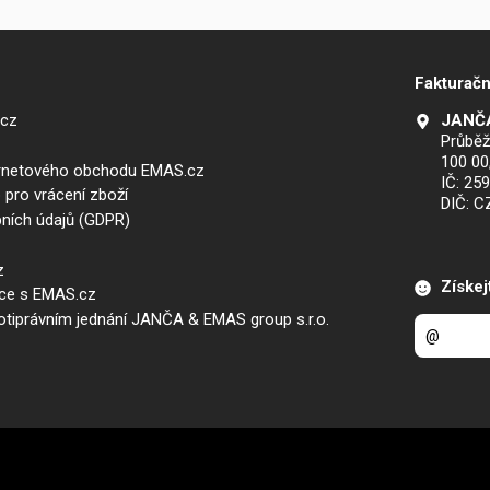
Fakturačn
.cz
JANČA
Průběž
100 00
ernetového obchodu EMAS.cz
IČ: 25
 pro vrácení zboží
DIČ: 
ních údajů (GDPR)
z
Získej
áce s EMAS.cz
iprávním jednání JANČA & EMAS group s.r.o.