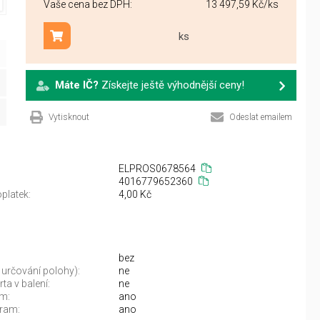
Vaše cena bez DPH:
13 497,59 Kč
/ks
ks
Přidat do košíku
Máte IČ?
Získejte ještě výhodnější ceny!
Vytisknout
Odeslat emailem
ELPROS0678564
4016779652360
platek:
4,00 Kč
bez
určování polohy):
ne
a v balení:
ne
m:
ano
ram:
ano