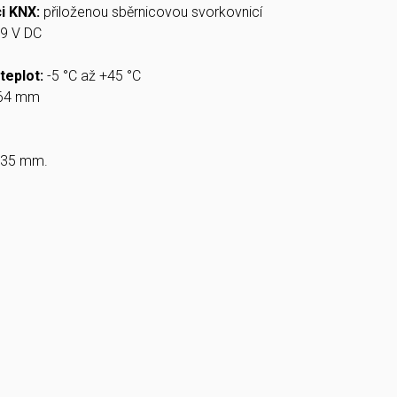
ci KNX:
přiloženou sběrnicovou svorkovnicí
9 V DC
teplot:
-5 °C až +45 °C
 64 mm
e 35 mm.