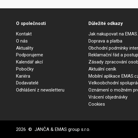
O společnosti
Důležité odkazy
Kontakt
Jak nakupovat na EMAS
O nás
Doprava a platba
Aktuality
Obchodní podmínky int
Podporujeme
Reklamační řád a postup
Kalendář akcí
Zásady zpracování osob
Pobočky
Aktuální ceník
Kariéra
Mobilní aplikace EMAS.c
Dodavatelé
Velkoobchodní spolupr
Odhlášení z newsletteru
Oznámení o možném prot
Vrácení objednávky
Cookies
2026 © JANČA & EMAS group s.r.o.