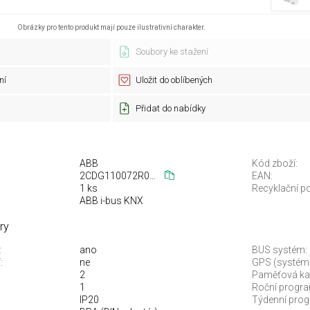
Obrázky pro tento produkt mají pouze ilustrativní charakter.
Soubory ke stažení
ní
Uložit do oblíbených
Přidat do nabídky
ABB
Kód zboží:
2CDG110072R0011
EAN:
1 ks
Recyklační po
ABB i-bus KNX
ry
:
ano
BUS systém:
:
ne
GPS (systém 
2
Paměťová kart
1
Roční progra
IP20
Týdenní prog