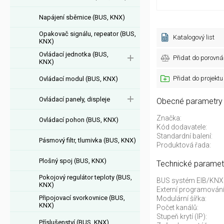
Napájení sběrnice (BUS, KNX)
Opakovač signálu, repeator (BUS,
Katalogový list
KNX)
Ovládací jednotka (BUS,
Přidat do porovná
KNX)
Přidat do projektu
Ovládací modul (BUS, KNX)
Ovládací panely, displeje
Obecné parametry
Značka:
Ovládací pohon (BUS, KNX)
Kód dodavatele:
Standardní balení:
Pásmový filtr, tlumivka (BUS, KNX)
Produktová řada:
Plošný spoj (BUS, KNX)
Technické paramet
Pokojový regulátor teploty (BUS,
BUS systém EIB/KNX
KNX)
Externí programování
Připojovací svorkovnice (BUS,
Modulární šířka:
KNX)
Počet kanálů:
Stupeň krytí (IP):
Příslušenství (BUS, KNX)