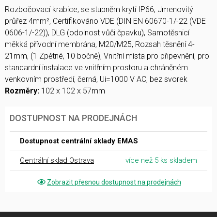
Rozbočovací krabice, se stupněm krytí IP66, Jmenovitý
průřez 4mm², Certifikováno VDE (DIN EN 60670-1/-22 (VDE
0606-1/-22)), DLG (odolnost vůči čpavku), Samotěsnicí
měkká přívodní membrána, M20/M25, Rozsah těsnění 4-
21mm, (1 Zpětné, 10 bočně), Vnitřní místa pro připevnění, pro
standardní instalace ve vnitřním prostoru a chráněném
venkovním prostředí, černá, Ui=1000 V AC, bez svorek
Rozměry:
102 x 102 x 57mm
DOSTUPNOST NA PRODEJNÁCH
Dostupnost centrální sklady EMAS
Centrální sklad Ostrava
více než 5 ks skladem
Zobrazit přesnou dostupnost na prodejnách