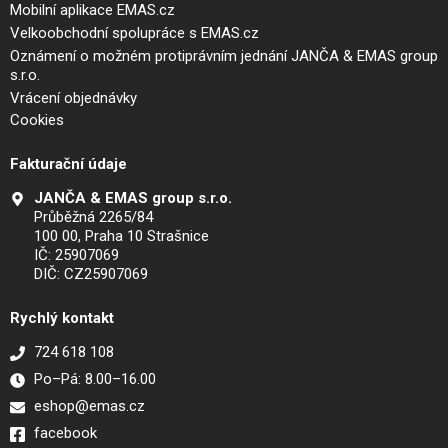
Mobilní aplikace EMAS.cz
Velkoobchodní spolupráce s EMAS.cz
Oznámení o možném protiprávním jednání JANČA & EMAS group
s.r.o.
Vrácení objednávky
Cookies
Fakturační údaje
JANČA & EMAS group s.r.o.
Průběžná 2265/84
100 00, Praha 10 Strašnice
IČ: 25907069
DIČ: CZ25907069
Rychlý kontakt
724 618 108
Po–Pá: 8.00–16.00
eshop@emas.cz
facebook