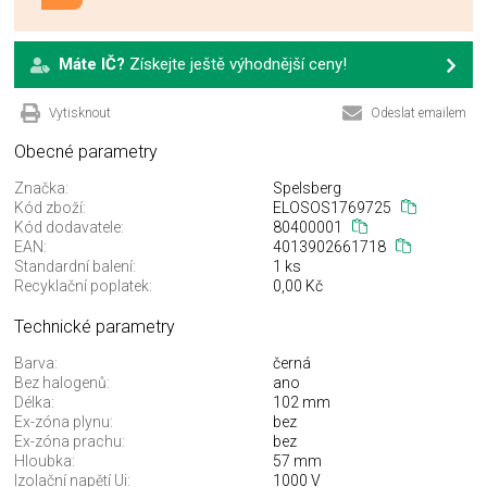
Máte IČ?
Získejte ještě výhodnější ceny!
Vytisknout
Odeslat emailem
Obecné parametry
Značka:
Spelsberg
Kód zboží:
ELOSOS1769725
Kód dodavatele:
80400001
EAN:
4013902661718
Standardní balení:
1 ks
Recyklační poplatek:
0,00 Kč
Technické parametry
Barva:
černá
Bez halogenů:
ano
Délka:
102 mm
Ex-zóna plynu:
bez
Ex-zóna prachu:
bez
Hloubka:
57 mm
Izolační napětí Ui:
1000 V