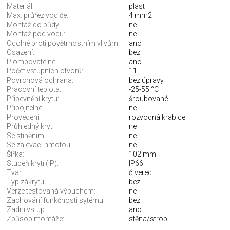
Materiál:
plast
Max. průřez vodiče:
4 mm2
Montáž do půdy:
ne
Montáž pod vodu:
ne
Odolné proti povětrnostním vlivům:
ano
Osazení:
bez
Plombovatelné:
ano
Počet vstupních otvorů:
11
Povrchová ochrana:
bez úpravy
Pracovní teplota:
-25-55 °C
Připevnění krytu:
šroubované
Připojitelné:
ne
Provedení:
rozvodná krabice
Průhledný kryt:
ne
Se stíněním:
ne
Se zalévací hmotou:
ne
Šířka:
102 mm
Stupeň krytí (IP):
IP66
Tvar:
čtverec
Typ zákrytu:
bez
Verze testovaná výbuchem:
ne
Zachování funkčnosti sytému:
bez
Zadní vstup:
ano
Způsob montáže:
stěna/strop