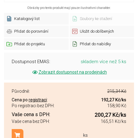
Obrázky pro tento produkt mají pouze ilustrativní charakter.
Katalogový list
Soubory ke stažení
Přidat do porovnání
Uložit do oblíbených
Přidat do projektu
Přidat do nabídky
Dostupnost EMAS:
skladem více než 5 ks
Zobrazit dostupnost na prodejnách
Původně:
215,34 Kč
Cena po
registraci
:
192,27 Kč
/ks
Po registraci bez DPH:
158,90 Kč
Vaše cena s DPH:
200,27 Kč
/ks
Vaše cena bez DPH:
165,51 Kč
/ks
ks
Přidat do košíku