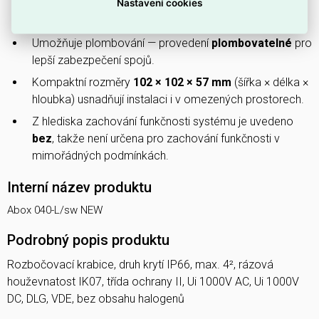
Nastavení cookies
Je označena jako
bez halogenů
, tedy neobsahuje
halogenové složky v materiálu.
Umožňuje plombování — provedení
plombovatelné
pro
lepší zabezpečení spojů.
Kompaktní rozměry
102 × 102 × 57 mm
(šířka × délka ×
hloubka) usnadňují instalaci i v omezených prostorech.
Z hlediska zachování funkčnosti systému je uvedeno
bez
, takže není určena pro zachování funkčnosti v
mimořádných podmínkách.
Interní název produktu
Abox 040-L/sw NEW
Podrobný popis produktu
Rozbočovací krabice, druh krytí IP66, max. 4², rázová
houževnatost IK07, třída ochrany II, Ui 1000V AC, Ui 1000V
DC, DLG, VDE, bez obsahu halogenů