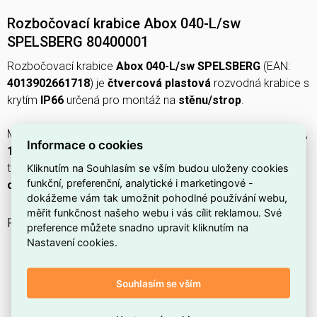
Rozbočovací krabice Abox 040-L/sw
SPELSBERG 80400001
Rozbočovací krabice
Abox 040-L/sw SPELSBERG
(EAN:
4013902661718
) je
čtvercová
plastová
rozvodná krabice s
krytím
IP66
určená pro montáž na
stěnu/strop
.
Má rozměry
102 × 102 × 57 mm
, max. průřez vodiče
4 mm2
,
Informace o cookies
11
vstupních otvorů a izolační napětí
Ui 1000 V
; provozní
teplota je
-25 až 55 °C
. Je
bez halogenů
,
plombovatelná
,
Kliknutím na Souhlasím se vším budou uloženy cookies
funkční, preferenční, analytické i marketingové -
odolná proti povětrnostním vlivům
a kryt je
šroubovaný
.
dokážeme vám tak umožnit pohodlné používání webu,
měřit funkčnost našeho webu i vás cílit reklamou. Své
PROČ SI VYBRAT TUTO ROZBOČOVACÍ KRABICI?
preference můžete snadno upravit kliknutím na
Nastavení cookies.
Má stupeň krytí
IP66
, který zajišťuje ochranu proti
prachu a silnějším proudům vody.
Je vyrobená z
plastu
, což přináší nízkou hmotnost a
Souhlasím se vším
odolnost vůči korozi.