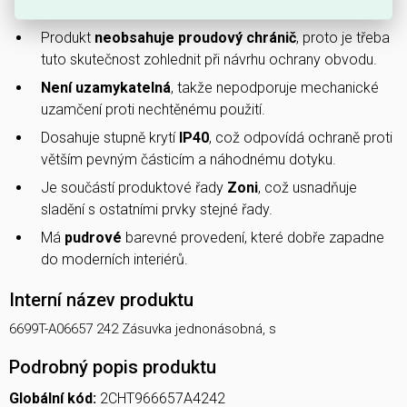
pomáhá chránit připojená zařízení před špičkami napětí.
Produkt
neobsahuje proudový chránič
, proto je třeba
tuto skutečnost zohlednit při návrhu ochrany obvodu.
Není uzamykatelná
, takže nepodporuje mechanické
uzamčení proti nechtěnému použití.
Dosahuje stupně krytí
IP40
, což odpovídá ochraně proti
větším pevným částicím a náhodnému dotyku.
Je součástí produktové řady
Zoni
, což usnadňuje
sladění s ostatními prvky stejné řady.
Má
pudrové
barevné provedení, které dobře zapadne
do moderních interiérů.
Interní název produktu
6699T-A06657 242 Zásuvka jednonásobná, s
Podrobný popis produktu
Globální kód:
2CHT966657A4242