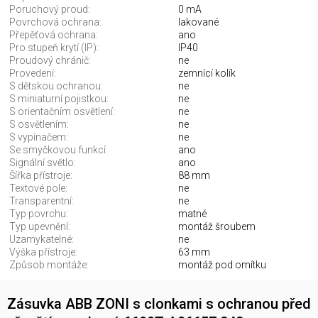
Poruchový proud:
0 mA
Povrchová ochrana:
lakované
Přepěťová ochrana:
ano
Pro stupeň krytí (IP):
IP40
Proudový chránič:
ne
Provedení:
zemnící kolík
S dětskou ochranou:
ne
S miniaturní pojistkou:
ne
S orientačním osvětlení:
ne
S osvětlením:
ne
S vypínačem:
ne
Se smyčkovou funkcí:
ano
Signální světlo:
ano
Šířka přístroje:
88 mm
Textové pole:
ne
Transparentní:
ne
Typ povrchu:
matné
Typ upevnění:
montáž šroubem
Uzamykatelné:
ne
Výška přístroje:
63 mm
Způsob montáže:
montáž pod omítku
Zásuvka ABB ZONI s clonkami s ochranou před