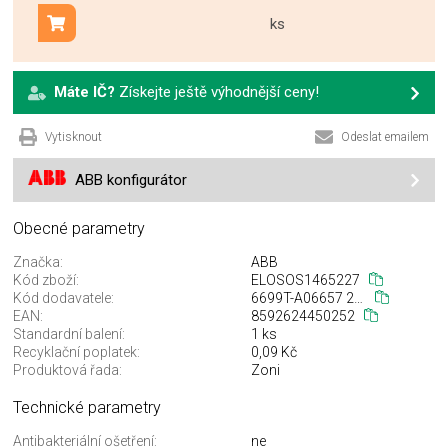
ks
Přidat do košíku
Máte IČ?
Získejte ještě výhodnější ceny!
Vytisknout
Odeslat emailem
ABB konfigurátor
Obecné parametry
Značka:
ABB
Kód zboží:
ELOSOS1465227
Kód dodavatele:
6699T-A06657 242
EAN:
8592624450252
Standardní balení:
1 ks
Recyklační poplatek:
0,09 Kč
Produktová řada:
Zoni
Technické parametry
Antibakteriální ošetření:
ne