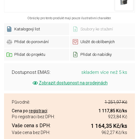
Obrázky pro tento produkt mají pouze ilustrativní charakter.
Katalogový list
Soubory ke stažení
Přidat do porovnání
Uložit do oblíbených
Přidat do projektu
Přidat do nabídky
Dostupnost EMAS:
skladem více než 5 ks
Zobrazit dostupnost na prodejnách
Původně:
1 251,97 Kč
Cena po
registraci
:
1 117,85 Kč
/ks
Po registraci bez DPH:
923,84 Kč
Vaše cena s DPH:
1 164,35 Kč
/ks
Vaše cena bez DPH:
962,27 Kč
/ks