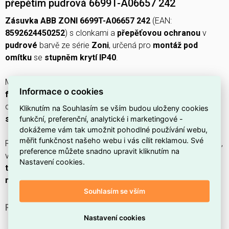
přepětím pudrová 6699T-A06657 242
Zásuvka ABB ZONI 6699T-A06657 242
(EAN:
8592624450252
) s clonkami a
přepěťovou ochranou
v
pudrové
barvě ze série
Zoni
, určená pro
montáž pod
omítku
se
stupněm krytí IP40
.
Má
nominální proud 16 A
,
nominální napětí 250 V
při
Informace o cookies
frekvenci 50 Hz
, připojuje se přes
konektorovou svorku
,
disponuje
2 moduly
, provedením s
zemnícím kolíkem
,
Kliknutím na Souhlasím se vším budou uloženy cookies
funkční, preferenční, analytické i marketingové -
smyčkovou funkcí
a
signálním světlem
.
dokážeme vám tak umožnit pohodlné používání webu,
měřit funkčnost našeho webu i vás cílit reklamou. Své
Rozměry jsou
šířka 88 mm
,
výška 63 mm
,
hloubka 110 mm
,
preference můžete snadno upravit kliknutím na
vyžaduje instalační krabici minimálně
35,5 mm
; materiál je
Nastavení cookies.
termoplast
s
matně lakovaným
povrchem a
typ upevnění
montáž šroubem
.
Souhlasím se vším
PROČ SI VYBRAT TUTO ZÁSUVKU?
Nastavení cookies
Zásuvka
disponuje přepěťovou ochranou
, která