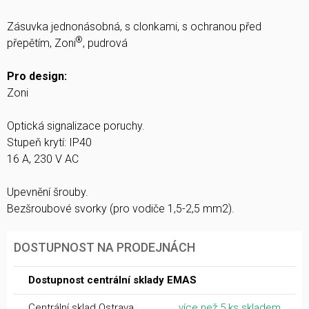
Zásuvka jednonásobná, s clonkami, s ochranou před
®
přepětím, Zoni
, pudrová
Pro design:
Zoni
Optická signalizace poruchy.
Stupeň krytí: IP40
16 A, 230 V AC
Upevnění šrouby.
Bezšroubové svorky (pro vodiče 1,5-2,5 mm2).
DOSTUPNOST NA PRODEJNÁCH
Dostupnost centrální sklady EMAS
Centrální sklad Ostrava
více než 5 ks skladem