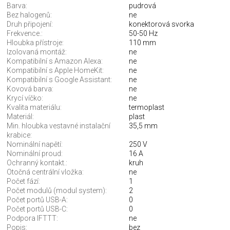
Barva:
pudrová
Bez halogenů:
ne
Druh připojení:
konektorová svorka
Frekvence.:
50-50 Hz
Hloubka přístroje:
110 mm
Izolovaná montáž:
ne
Kompatibilní s Amazon Alexa:
ne
Kompatibilní s Apple HomeKit:
ne
Kompatibilní s Google Assistant:
ne
Kovová barva:
ne
Krycí víčko:
ne
Kvalita materiálu:
termoplast
Materiál:
plast
Min. hloubka vestavné instalační
35,5 mm
krabice:
Nominální napětí:
250 V
Nominální proud:
16 A
Ochranný kontakt.:
kruh
Otočná centrální vložka:
ne
Počet fází:
1
Počet modulů (modul system):
2
Počet portů USB-A:
0
Počet portů USB-C:
0
Podpora IFTTT:
ne
Popis:
bez