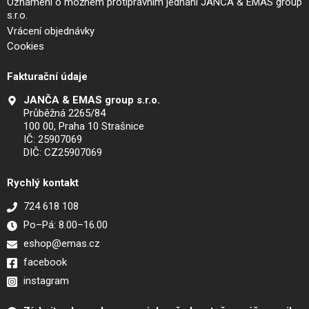
Oznámení o možném protiprávním jednání JANČA & EMAS group
s.r.o.
Vrácení objednávky
Cookies
Fakturační údaje
JANČA & EMAS group s.r.o.
Průběžná 2265/84
100 00, Praha 10 Strašnice
IČ: 25907069
DIČ: CZ25907069
Rychlý kontakt
724 618 108
Po–Pá: 8.00–16.00
eshop@emas.cz
facebook
instagram