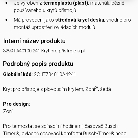
Je vyroben z
termoplastu (plast)
, materiálu běžně
používaného u krytů přístrojů.
Má provedení jako
středová krycí deska
, vhodné pro
montáž uprostřed ovládacích modulů.
Interní název produktu
3299T-A40100 241 Kryt pro přístroje s pl
Podrobný popis produktu
Globální kód:
2CHT704010A4241
®
Kryt pro přístroje s plovoucím krytem, Zoni
, šedá
Pro design:
Zoni
Pro termostat se spínacími hodinami, časovač Busch-
Timer®, ovladač časovací komfortní Busch-Timer® nebo