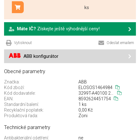
ks
Přidat do košíku
Máte IČ?
Získejte ještě výhodnější ceny!
Vytisknout
Odeslat emailem
ABB konfigurátor
Obecné parametry
Značka:
ABB
Kód zboží:
ELOSOS1464984
Kód dodavatele:
3299T-A40100 241
EAN:
8592624451754
Standardní balení:
1 ks
Recyklační poplatek:
0,00 Kč
Produktová řada:
Zoni
Technické parametry
Antibakteriální ošetření:
ne