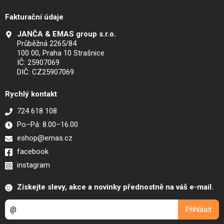
Fakturační údaje
JANČA & EMAS group s.r.o.
Průběžná 2265/84
100 00, Praha 10 Strašnice
IČ: 25907069
DIČ: CZ25907069
Rychlý kontakt
724 618 108
Po–Pá: 8.00–16.00
eshop@emas.cz
facebook
instagram
Získejte slevy, akce a novinky přednostně na váš e-mail.