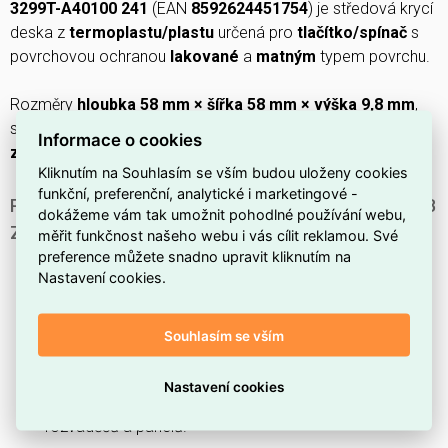
3299T-A40100 241
(EAN
8592624451754
) je středová krycí
deska z
termoplastu/plastu
určená pro
tlačítko/spínač
s
povrchovou ochranou
lakované
a
matným
typem povrchu.
Rozměry
hloubka 58 mm × šířka 58 mm × výška 9,8 mm
,
stupeň krytí
IP20
, popis
různé symboly
a typ upevnění
Informace o cookies
zapojení (přichycení)
.
Kliknutím na Souhlasím se vším budou uloženy cookies
funkční, preferenční, analytické i marketingové -
PROČ SI VYBRAT TENTO KRYT PRO PŘÍSTROJE ABB
dokážeme vám tak umožnit pohodlné používání webu,
ZONI?
měřit funkčnost našeho webu i vás cílit reklamou. Své
preference můžete snadno upravit kliknutím na
Tento kryt je navržen pro přístroje řady
Zoni
.
Nastavení cookies.
Obsahuje
plovoucí kryt
, který umožňuje přizpůsobení
při montáži.
Souhlasím se vším
Je určen pro ovládací prvky, konkrétně pro
tlačítko
nebo spínač
.
Nastavení cookies
Dodává se v
šedé
barvě, která se hodí do běžných
rozvaděčů a panelů.