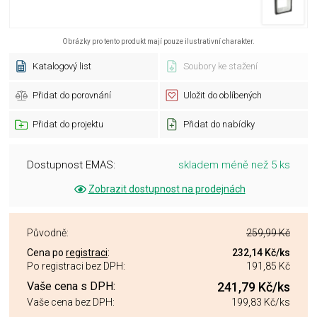
Obrázky pro tento produkt mají pouze ilustrativní charakter.
Katalogový list
Soubory ke stažení
Přidat do porovnání
Uložit do oblíbených
Přidat do projektu
Přidat do nabídky
Dostupnost EMAS:
skladem méně než 5 ks
Zobrazit dostupnost na prodejnách
Původně:
259,99 Kč
Cena po
registraci
:
232,14 Kč
/ks
Po registraci bez DPH:
191,85 Kč
Vaše cena s DPH:
241,79 Kč
/ks
Vaše cena bez DPH:
199,83 Kč
/ks