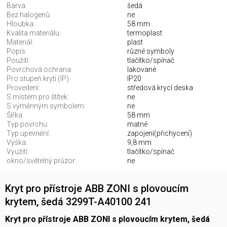
Barva:
šedá
Bez halogenů:
ne
Hloubka:
58 mm
Kvalita materiálu:
termoplast
Materiál:
plast
Popis:
různé symboly
Použití:
tlačítko/spínač
Povrchová ochrana:
lakované
Pro stupeň krytí (IP):
IP20
Provedení:
středová krycí deska
S místem pro štítek:
ne
S výměnným symbolem:
ne
Šířka:
58 mm
Typ povrchu:
matné
Typ upevnění:
zapojení(přichycení)
Výška:
9,8 mm
Využití:
tlačítko/spínač
okno/světelný průzor:
ne
Kryt pro přístroje ABB ZONI s plovoucím
krytem, šedá 3299T-A40100 241
Kryt pro přístroje ABB ZONI s plovoucím krytem, šedá