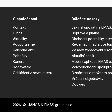
O společnosti
Důležité odkazy
Kontakt
Jak nakupovat na EMAS
O nás
Doprava a platba
Aktuality
Obchodní podmínky int
Podporujeme
Reklamační řád a postup
Kalendář akcí
Zásady zpracování osob
Pobočky
Aktuální ceník
Kariéra
Mobilní aplikace EMAS.c
Dodavatelé
Velkoobchodní spolupr
Odhlášení z newsletteru
Oznámení o možném prot
Vrácení objednávky
Cookies
2026 © JANČA & EMAS group s.r.o.