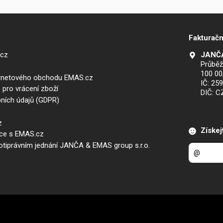
Fakturačn
.cz
JANČA
Průběž
100 00
ernetového obchodu EMAS.cz
IČ: 25
 pro vrácení zboží
DIČ: 
ních údajů (GDPR)
z
Získej
áce s EMAS.cz
iprávním jednání JANČA & EMAS group s.r.o.