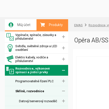
Můj účet
Produkty
EMAS
Rozvodnice, vý
Vypínače, spínače, zásuvky a
příslušenství
Opěra AB/S
Svítidla, světelné zdroje a LED
osvětlení
Elektro kabely, vodiče a
příslušenství
Rozvodnice, výkonové
spínací a jistící prvky
Programovatelné řízení PLC
Skříně, rozvodnice
Datový/serverový rozvaděč