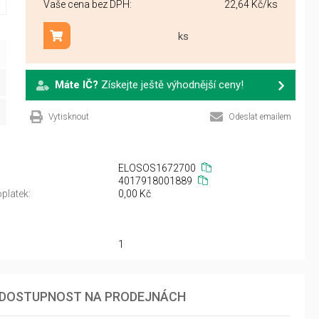
Vaše cena bez DPH:
22,64 Kč
/ks
ks
Přidat do košíku
Máte IČ?
Získejte ještě výhodnější ceny!
Vytisknout
Odeslat emailem
ELOSOS1672700
4017918001889
platek:
0,00 Kč
1
DOSTUPNOST NA PRODEJNÁCH