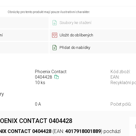
Obrázky pro tento produkt mají pouze ilustrativní charakter.
Soubory ke stažení
ní
Uložit do oblíbených
Přidat do nabídky
Phoenix Contact
Kód zboží:
0404428
EAN:
10 ks
Recyklační po
ry
0 A
Počet pólů:
HOENIX CONTACT 0404428
NIX CONTACT 0404428
(EAN:
4017918001889
) pochází