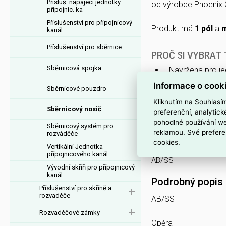
Přísluš. napájecí jednotky
od výrobce Phoenix 
přípojnic. ka
Příslušenství pro přípojnicový
Produkt má
1 pól
a
m
kanál
Příslušenství pro sběrnice
PROČ SI VYBRAT
Sběrnicová spojka
Navržena pro j
konstrukce vyža
Informace o cook
Sběrnicové pouzdro
Uváděná hodno
Kliknutím na Souhlasí
určeno pro přen
Sběrnicový nosič
preferenční, analytic
opěra nebo izol
pohodlné používání we
Sběrnicový systém pro
reklamou. Své prefere
rozváděče
cookies.
Interní název pr
Vertikální Jednotka
přípojnicového kanál
AB/SS
Vývodní skříň pro přípojnicový
kanál
Podrobný popis
Příslušenství pro skříně a
rozvaděče
AB/SS
Rozvaděčové zámky
Opěra