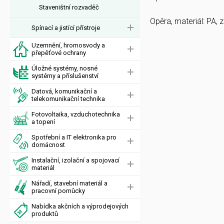
Staveništní rozvaděč
Opěra, materiál: PA,
Spínací a jistící přístroje
Uzemnění, hromosvody a
přepěťové ochrany
Úložné systémy, nosné
systémy a příslušenství
Datová, komunikační a
telekomunikační technika
Fotovoltaika, vzduchotechnika
a topení
Spotřební a IT elektronika pro
domácnost
Instalační, izolační a spojovací
materiál
Nářadí, stavební materiál a
pracovní pomůcky
Nabídka akčních a výprodejových
produktů