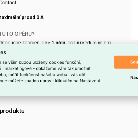
Contact.
aximální proud 0 A
.
 TUTO OPĚRU?
ednoduché zapojení díky
1 pólu
, což ji předurčuje pro
dující samostatné vedení.
ies
ta
maximálního proudu 0 A
naznačuje, že zařízení není
Sou
m se vším budou uloženy cookies funkční,
os elektrického proudu a je vhodné jako mechanická
ké i marketingové - dokážeme vám tak umožnit
ovaný montážní prvek.
bu, měřit funkčnost našeho webu i vás cílit
Nas
nce můžete snadno upravit kliknutím na Nastavení
oduktu
 produktu