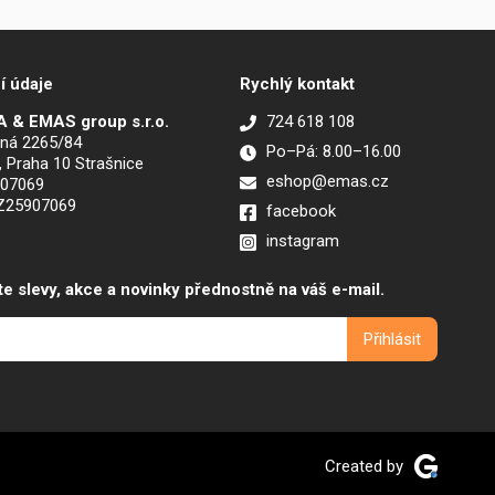
í údaje
Rychlý kontakt
 & EMAS group s.r.o.
724 618 108
ná 2265/84
Po–Pá: 8.00–16.00
, Praha 10 Strašnice
eshop@emas.cz
907069
CZ25907069
facebook
instagram
te slevy, akce a novinky přednostně na váš e-mail.
Created by