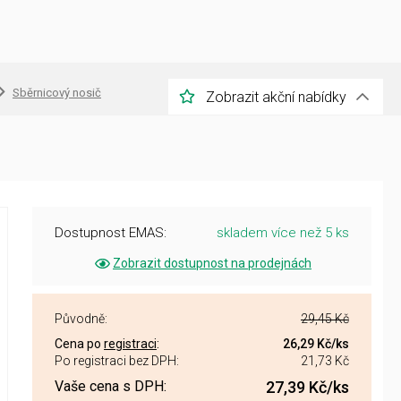
Sběrnicový nosič
Zobrazit akční nabídky
Dostupnost EMAS:
skladem více než 5 ks
Zobrazit dostupnost na prodejnách
Původně:
29,45 Kč
Cena po
registraci
:
26,29 Kč
/ks
Po registraci bez DPH:
21,73 Kč
Vaše cena s DPH:
27,39 Kč
/ks