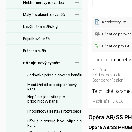
Elektroměrový rozvaděč
Malý instalační rozvaděč
Katalogový list
Nevýbušná skříň/kryt
Přidat do porovná
Pojistková skříň
Přidat do projektu
Prázdná skříň
Obecné parametry
Přípojnicový systém
Značka:
Kód dodavatele:
Jednotka přípojnicového kanálu
Standardní balení:
Montážní díl pro přípojnicový
kanál
Technické paramet
Napájecí jednotka pro
Maximální proud:
přípojnicový kanál
Přípojnicová sestava rozváděče
Opěra AB/SS P
Přísluš. distribuč. boxu přípojnic.
kaná
Opěra AB/SS PHOE