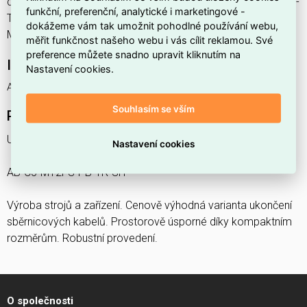
dodavatele 22261001. Ukončovací odpor AB-C5-M12FS-PB-
funkční, preferenční, analytické i marketingové -
TR-SH LAPP 22261001 nabízíme od 1 ks. Kód EMAS AB-C5-
dokážeme vám tak umožnit pohodlné používání webu,
M12FS-PB-TR-SH je ELOSOS1972532.
měřit funkčnost našeho webu i vás cílit reklamou. Své
preference můžete snadno upravit kliknutím na
Interní název produktu
Nastavení cookies.
AB-C5-M12FS-PB-TR-SH
Souhlasím se vším
Podrobný popis produktu
Ukončovací odpor
Nastavení cookies
AB-C5-M12FS-PB-TR-SH
Výroba strojů a zařízení. Cenově výhodná varianta ukončení
sběrnicových kabelů. Prostorově úsporné díky kompaktním
rozměrům. Robustní provedení.
O společnosti