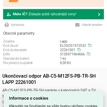
Máte IČ?
Získejte ještě výhodnější ceny!
Vytisknout
Odeslat emailem
Obecné parametry
Značka:
Lapp
Kód zboží:
ELOSOS1972532
Kód dodavatele:
22261001
EAN:
3135971964666
Standardní balení:
1 ks
Recyklační poplatek:
0,00 Kč
Ukončovací odpor AB-C5-M12FS-PB-TR-SH
LAPP 22261001
AB-C5-M12FS-PB-TR-SH najdete v kategoriích SAT a TV
technika, Odporová zátěž, Spotřební a IT elektronika pro
Informace o cookies
domácnost, výrobce Lapp, EAN 3135971964666, kód
Kliknutím na Souhlasím se vším budou uloženy cookies