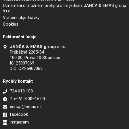
Oznámení o možném protiprávním jednání JANČA & EMAS group
s.r.o.
Vrácení objednávky
Cookies
Fakturační údaje
JANČA & EMAS group s.r.o.
Průběžná 2265/84
100 00, Praha 10 Strašnice
IČ: 25907069
DIČ: CZ25907069
Rychlý kontakt
724 618 108
Po–Pá: 8.00–16.00
eshop@emas.cz
facebook
instagram