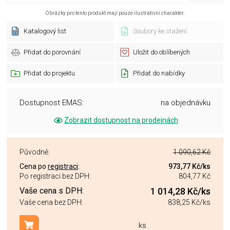
Obrázky pro tento produkt mají pouze ilustrativní charakter.
Katalogový list
Soubory ke stažení
Přidat do porovnání
Uložit do oblíbených
Přidat do projektu
Přidat do nabídky
Dostupnost EMAS:
na objednávku
Zobrazit dostupnost na prodejnách
Původně:
1 090,62 Kč
Cena po
registraci
:
973,77 Kč
/ks
Po registraci bez DPH:
804,77 Kč
Vaše cena s DPH:
1 014,28 Kč
/ks
Vaše cena bez DPH:
838,25 Kč
/ks
ks
Přidat do košíku