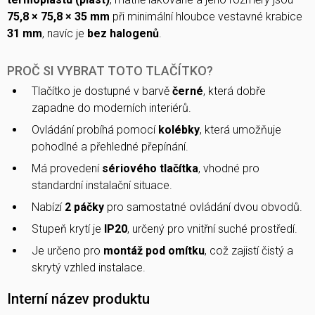
75,8 × 75,8 × 35 mm
při minimální hloubce vestavné krabice
31 mm
, navíc je
bez halogenů
.
PROČ SI VYBRAT TOTO TLAČÍTKO?
Tlačítko je dostupné v barvě
černé
, která dobře
zapadne do moderních interiérů.
Ovládání probíhá pomocí
kolébky
, která umožňuje
pohodlné a přehledné přepínání.
Má provedení
sériového tlačítka
, vhodné pro
standardní instalační situace.
Nabízí
2 páčky
pro samostatné ovládání dvou obvodů.
Stupeň krytí je
IP20
, určený pro vnitřní suché prostředí.
Je určeno pro
montáž pod omítku
, což zajistí čistý a
skrytý vzhled instalace.
Interní název produktu