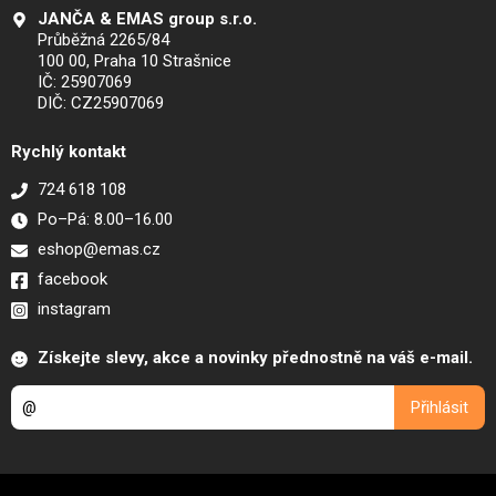
JANČA & EMAS group s.r.o.
Průběžná 2265/84
100 00, Praha 10 Strašnice
IČ: 25907069
DIČ: CZ25907069
Rychlý kontakt
724 618 108
Po–Pá: 8.00–16.00
eshop@emas.cz
facebook
instagram
Získejte slevy, akce a novinky přednostně na váš e-mail.