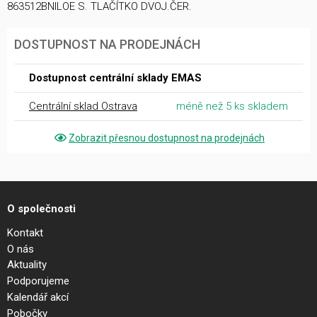
863512BNILOE S. TLAČÍTKO DVOJ.ČER.
DOSTUPNOST NA PRODEJNÁCH
Dostupnost centrální sklady EMAS
Centrální sklad Ostrava
méně než 5 ks skladem
Zobrazit přesnou dostupnost na prodejnách
O společnosti
Kontakt
O nás
Aktuality
Podporujeme
Kalendář akcí
Pobočky