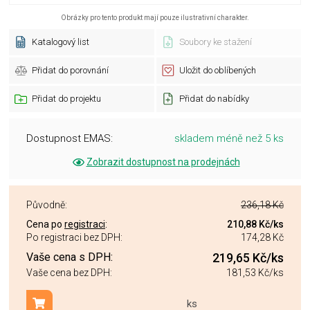
Obrázky pro tento produkt mají pouze ilustrativní charakter.
Katalogový list
Soubory ke stažení
Přidat do porovnání
Uložit do oblíbených
Přidat do projektu
Přidat do nabídky
Dostupnost EMAS:
skladem méně než 5 ks
Zobrazit dostupnost na prodejnách
Původně:
236,18 Kč
Cena po
registraci
:
210,88 Kč
/ks
Po registraci bez DPH:
174,28 Kč
Vaše cena s DPH:
219,65 Kč
/ks
Vaše cena bez DPH:
181,53 Kč
/ks
ks
Přidat do košíku