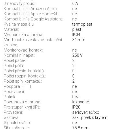
Jmenovitý proud:
6 A
Kompatibilní s Amazon Alexa:
ne
Kompatibilní s Apple HomeKit:
ne
Kompatibilní s Google Assistant:
ne
Kvalita materiálu:
termoplast
Materiál:
plast
Mechanická ochrana:
IK04
Min. hloubka vestavné instalační
31 mm
krabice:
Monitorovací kontakt:
ne
Nominální napětí:
250 V
Počet páček:
2
Počet pólů:
2
Počet přepín. kontaktů:
0
Počet rozpín. kontaktů.:
0
Počet spín. kontaktů.:
2
Podpora IFTTT:
ne
Podsvícení:
ne
Potisk:
bez
Povrchová ochrana:
lakované
Pro stupeň krytí (IP):
IP20
Provedení:
sériové tlačítko
Sestava:
zákl. prvek s krytem
Signální světlo:
ne
Šířka přístroje:
75,8 mm