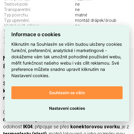
Textové pole:
ne
Transparentní:
ne
Typ povrchu:
matné
Typ upevnění:
montáž drápek/šroub
Včetně svět. zdroje:
ne
Výška přístroje:
75,8 mm
Informace o cookies
Způsob montáže:
montáž pod omítku
Způsob ovládání:
kolébka
Kliknutím na Souhlasím se vším budou uloženy cookies
funkční, preferenční, analytické i marketingové -
dokážeme vám tak umožnit pohodlné používání webu,
NILOE S. TLAČÍTKO DVOJ.ČER. LEGRAND
měřit funkčnost našeho webu i vás cílit reklamou. Své
863512B
preference můžete snadno upravit kliknutím na
Nastavení cookies.
NILOE S. TLAČÍTKO DVOJ.ČER. LEGRAND
EAN:
3414972868266
je
černé
sériové tlačítko s ovládáním
kolébkou
z produktové řady
NILOÉ STEP
, určené pro
Souhlasím se vším
montáž pod omítku
s upevněním
drápek/šroub
.
Nastavení cookies
Obsahuje
2 páčky
,
2 póly
a má
jmenovitý proud 6 A
při
nominálním napětí 250 V
, krytí
IP20
a mechanickou
odolnost
IK04
; připojuje se přes
konektorovou svorku
, je z
termoplastu (plast)
, matně lakované a jeho rozměry jsou