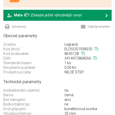
Máte IČ?
Získejte ještě výhodnější ceny!
Vytisknout
Odeslat emailem
Obecné parametry
Značka:
Legrand
Kód zboží:
ELOSOS1938335
Kód dodavatele:
863512B
EAN:
3414972868266
Standardní balení:
1 ks
Recyklační poplatek:
0,00 Kč
Produktová řada:
NILOÉ STEP
Technické parametry
Antibakteriální ošetření:
ne
Barva:
černá
Bez halogenů:
ano
Bezkontaktní typ:
ne
Druh připojení:
konektorová svorka
Hloubka přístroje:
35 mm