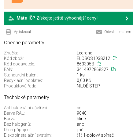
Máte IČ?
Získejte ještě výhodnější ceny!
Vytisknout
Odeslat emailem
Obecné parametry
Značka:
Legrand
Kód zboží:
ELOSOS1938212
Kód dodavatele:
863305B
EAN:
3414972868327
Standardní balení:
1 ks
Recyklační poplatek:
0,00 Kč
Produktová řada:
NILOÉ STEP
Technické parametry
Antibakteriální ošetření:
ne
Barva RAL:
9040
Barva:
hliník
Bez halogenů:
ano
Druh připojení:
jiné
Elektroinstalační systém:
(1) 1-pólový spínač