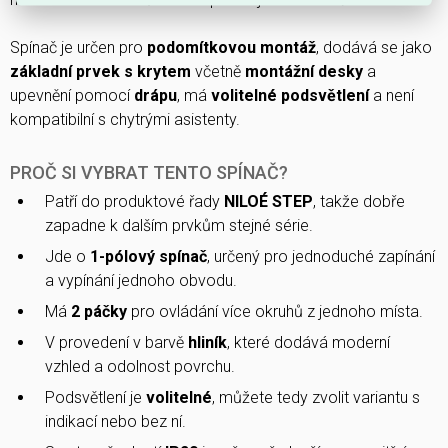
Spínač je určen pro
podomítkovou montáž
, dodává se jako
základní prvek s krytem
včetně
montážní desky
a
upevnění pomocí
drápu
, má
volitelné podsvětlení
a není
kompatibilní s chytrými asistenty.
PROČ SI VYBRAT TENTO SPÍNAČ?
Patří do produktové řady
NILOÉ STEP
, takže dobře
zapadne k dalším prvkům stejné série.
Jde o
1-pólový spínač
, určený pro jednoduché zapínání
a vypínání jednoho obvodu.
Má
2 páčky
pro ovládání více okruhů z jednoho místa.
V provedení v barvě
hliník
, které dodává moderní
vzhled a odolnost povrchu.
Podsvětlení je
volitelné
, můžete tedy zvolit variantu s
indikací nebo bez ní.