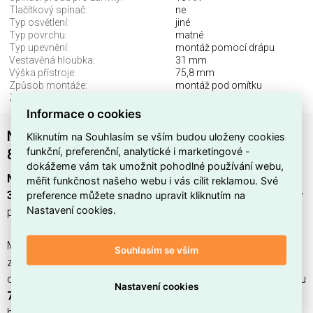
Tlačítkový spínač:
ne
Typ osvětlení:
jiné
Typ povrchu:
matné
Typ upevnění:
montáž pomocí drápu
Vestavěná hloubka:
31 mm
Výška přístroje:
75,8 mm
Způsob montáže:
montáž pod omítku
Způsob ovládání:
kolébkové tlačítko
Informace o cookies
NILOE S. SPÍNAČ Č.5 HLINÍK LEGRAND
Kliknutím na Souhlasím se vším budou uloženy cookies
funkční, preferenční, analytické i marketingové -
863305B
dokážeme vám tak umožnit pohodlné používání webu,
NILOE S. SPÍNAČ Č.5 HLINÍK LEGRAND 863305B
(EAN
měřit funkčnost našeho webu i vás cílit reklamou. Své
preference můžete snadno upravit kliknutím na
3414972868327
) je
2‑páčkový
1‑pólový
kolébkový spínač v
Nastavení cookies.
provedení
hliník (RAL 9040)
z řady
NILOÉ STEP
.
Má krytí
IP20
, jmenovitý proud
10 A
a spínací proud pro
Souhlasím se vším
zářivky
10 AX
, konstrukce z
termoplastu
s mechanickou
ochranou
IK04
a bezhalogenovým provedením; rozměry jsou
Nastavení cookies
75,8 × 75,8 × 44,8 mm
(šířka × výška × hloubka) s vestavnou
hloubkou
31 mm
a šířkou odpovídající
2 modulům
.