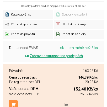
Obrázky pro tento produkt mají pouze ilustrativní charakter.
Katalogový list
Soubory ke stažení
Přidat do porovnání
Uložit do oblíbených
Přidat do projektu
Přidat do nabídky
Dostupnost EMAS:
skladem méně než 5 ks
Zobrazit dostupnost na prodejnách
Původně:
163,95 Kč
Cena po
registraci
:
146,39 Kč
/ks
Po registraci bez DPH:
120,98 Kč
Vaše cena s DPH:
152,48 Kč
/ks
Vaše cena bez DPH:
126,02 Kč
/ks
ks
Přidat do košíku