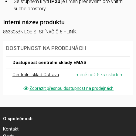
Se stupněm krytí
IP20
je určen především pro vnitřní
suché prostory.
Interní název produktu
863305BNILOE S. SPÍNAČ Č.5 HLINÍK
DOSTUPNOST NA PRODEJNÁCH
Dostupnost centrální sklady EMAS
Centrální sklad Ostrava
méně než 5 ks skladem
Zobrazit přesnou dostupnost na prodejnách
O společnosti
Kontakt
O nás