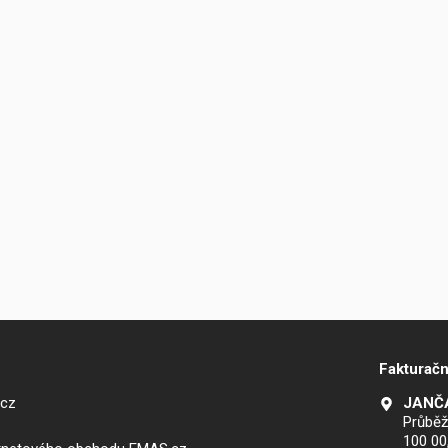
Fakturačn
.cz
JANČA
Průběž
100 00