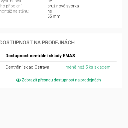
výst. napětí:
ne
ho připojení:
pružinová svorka
ontáž na stěnu:
ne
55 mm
DOSTUPNOST NA PRODEJNÁCH
Dostupnost centrální sklady EMAS
Centrální sklad Ostrava
méně než 5 ks skladem
Zobrazit přesnou dostupnost na prodejnách