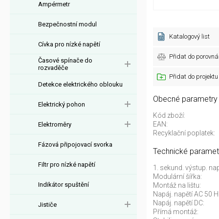
Ampérmetr
Bezpečnostní modul
Katalogový list
Cívka pro nízké napětí
Přidat do porovná
Časové spínače do
rozvaděče
Přidat do projektu
Detekce elektrického oblouku
Obecné parametry
Elektrický pohon
Kód zboží:
EAN:
Elektroměry
Recyklační poplatek:
Fázová připojovací svorka
Technické paramet
Filtr pro nízké napětí
1. sekund. výstup. nap
Modulární šířka:
Indikátor spuštění
Montáž na lištu:
Napáj. napětí AC 50 H
Napáj. napětí DC:
Jističe
Přímá montáž: