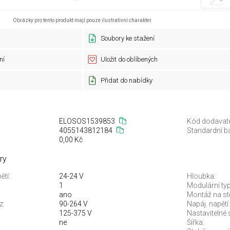
Obrázky pro tento produkt mají pouze ilustrativní charakter.
Soubory ke stažení
ní
Uložit do oblíbených
Přidat do nabídky
ELOSOS1539853
Kód dodavate
4055143812184
Standardní ba
0,00 Kč
ry
ětí:
24-24 V
Hloubka:
1
Modulární typ
ano
Montáž na st
z:
90-264 V
Napáj. napětí
125-375 V
Nastavitelné 
ne
Šířka: