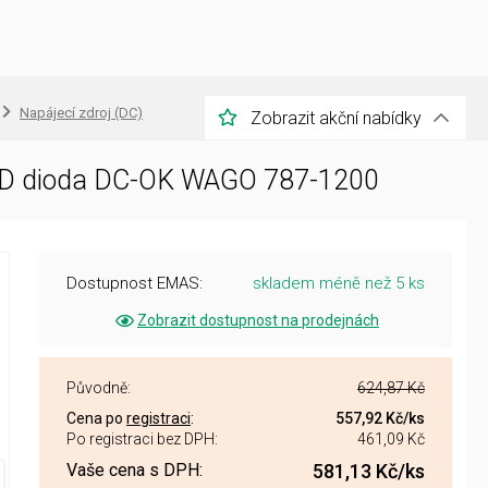
Napájecí zdroj (DC)
Zobrazit akční nabídky
 LED dioda DC-OK WAGO 787-1200
Dostupnost EMAS:
skladem méně než 5 ks
Zobrazit dostupnost na prodejnách
Původně:
624,87 Kč
Cena po
registraci
:
557,92 Kč
/ks
Po registraci bez DPH:
461,09 Kč
Vaše cena s DPH:
581,13 Kč
/ks