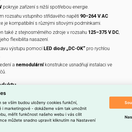
W
pokryje zařízení s nižší spotřebou energie.
ém rozsahu vstupního střídavého napětí
90–264 V AC
kže je kompatibilní s různými sítovými podmínkami.
n také z stejnosměrného zdroje v rozsahu
125–375 V DC
,
eho flexibilita nasazení.
stavu výstupu pomocí
LED diody „DC-OK“
pro rychlou
.
edení a
nemodulární
konstrukce usnadňují instalaci ve
čů.
oduktu
ies
ný zdroj Compact 1f
Sou
m se vším budou uloženy cookies funkční,
 produktu
ké i marketingové - dokážeme vám tak umožnit
bu, měřit funkčnost našeho webu i vás cílit
oj
Nas
nce můžete snadno upravit kliknutím na Nastavení