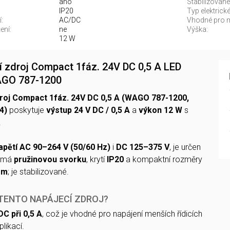
ano
Stabilizované 
IP20
Typ elektrické
:
AC/DC
Vhodné pro m
ení:
ne
Výška:
12 W
í zdroj Compact 1fáz. 24V DC 0,5 A LED
AGO 787-1200
droj Compact 1fáz. 24V DC 0,5 A (WAGO 787-1200,
4)
poskytuje
výstup 24 V DC / 0,5 A
a
výkon 12 W
s
.
apětí AC 90–264 V (50/60 Hz)
i
DC 125–375 V
, je určen
, má
pružinovou svorku
, krytí
IP20
a kompaktní rozměry
mm
; je stabilizované.
 TENTO NAPÁJECÍ ZDROJ?
DC při 0,5 A
, což je vhodné pro napájení menších řídicích
likací.