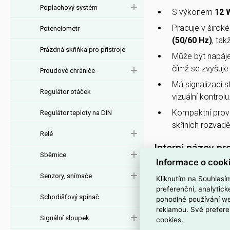
Poplachový systém
S výkonem
12 
Pracuje v širok
Potenciometr
(50/60 Hz)
, ta
Prázdná skříňka pro přístroje
Může být napáje
čímž se zvyšuje j
Proudové chrániče
Má signalizaci 
Regulátor otáček
vizuální kontrolu
Kompaktní prov
Regulátor teploty na DIN
skříních rozvadě
Relé
Interní název pr
Sběrnice
Informace o cook
787-1200 SMPS spína
Senzory, snímače
Kliknutím na Souhlasí
Podrobný popis
preferenční, analytic
Schodišťový spínač
pohodlné používání we
Spínaný napájecí zdr
reklamou. Své prefere
Compact
Signální sloupek
cookies.
1fáz.