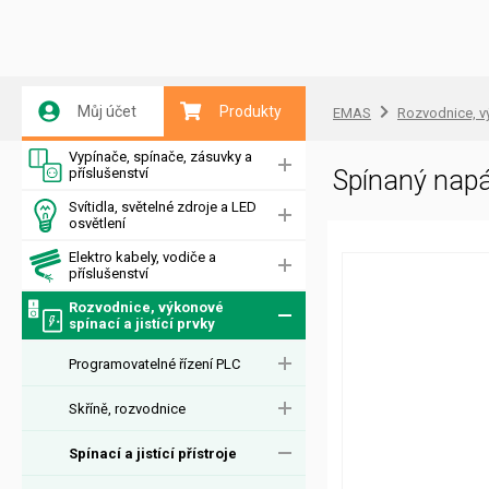
Můj účet
Produkty
EMAS
Rozvodnice, vý
Vypínače, spínače, zásuvky a
příslušenství
Spínaný napá
Svítidla, světelné zdroje a LED
osvětlení
Elektro kabely, vodiče a
příslušenství
Rozvodnice, výkonové
spínací a jistící prvky
Programovatelné řízení PLC
Skříně, rozvodnice
Spínací a jistící přístroje