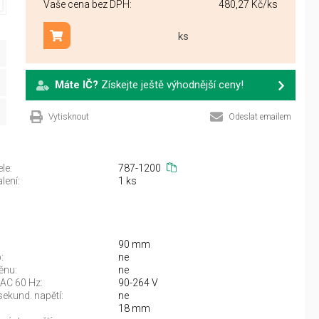
Vaše cena bez DPH:
480,27 Kč
/ks
ks
Přidat do košíku
Máte IČ?
Získejte ještě výhodnější ceny!
Vytisknout
Odeslat emailem
le:
787-1200
lení:
1 ks
90 mm
:
ne
ěnu:
ne
 AC 60 Hz:
90-264 V
sekund. napětí:
ne
18 mm