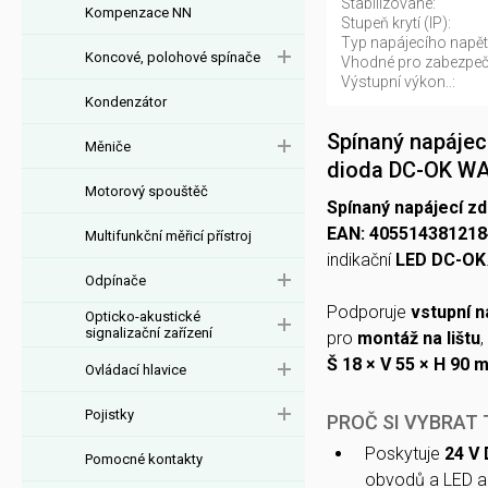
Stabilizované:
Kompenzace NN
Stupeň krytí (IP):
Typ napájecího napětí
Koncové, polohové spínače
Vhodné pro zabezpeč
Výstupní výkon..:
Kondenzátor
Spínaný napájec
Měniče
dioda DC-OK W
Motorový spouštěč
Spínaný napájecí z
EAN: 405514381218
Multifunkční měřicí přístroj
indikační
LED DC-OK
Odpínače
Podporuje
vstupní n
Opticko-akustické
signalizační zařízení
pro
montáž na lištu
Š 18 × V 55 × H 90 
Ovládací hlavice
Pojistky
PROČ SI VYBRAT
Poskytuje
24 V 
Pomocné kontakty
obvodů a LED ap