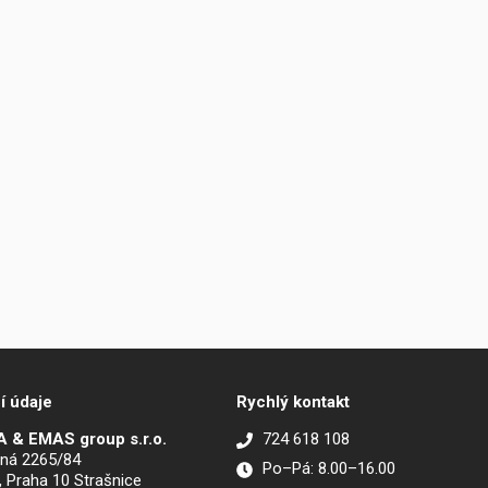
í údaje
Rychlý kontakt
 & EMAS group s.r.o.
724 618 108
ná 2265/84
Po–Pá: 8.00–16.00
, Praha 10 Strašnice