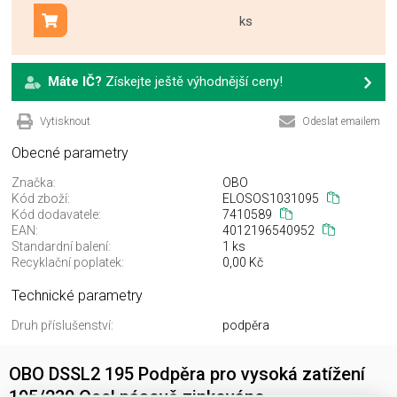
ks
Přidat do košíku
Máte IČ?
Získejte ještě výhodnější ceny!
Vytisknout
Odeslat emailem
Obecné parametry
Značka:
OBO
Kód zboží:
ELOSOS1031095
Kód dodavatele:
7410589
EAN:
4012196540952
Standardní balení:
1 ks
Recyklační poplatek:
0,00 Kč
Technické parametry
Druh příslušenství:
podpěra
OBO DSSL2 195 Podpěra pro vysoká zatížení