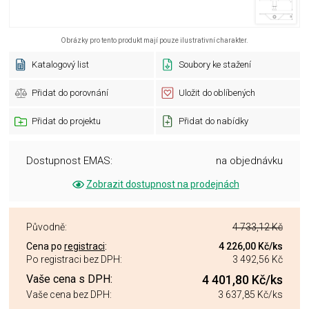
Obrázky pro tento produkt mají pouze ilustrativní charakter.
Katalogový list
Soubory ke stažení
Přidat do porovnání
Uložit do oblíbených
Přidat do projektu
Přidat do nabídky
Dostupnost EMAS:
na objednávku
Zobrazit dostupnost na prodejnách
Původně:
4 733,12 Kč
Cena po
registraci
:
4 226,00 Kč
/ks
Po registraci bez DPH:
3 492,56 Kč
Vaše cena s DPH:
4 401,80 Kč
/ks
Vaše cena bez DPH:
3 637,85 Kč
/ks