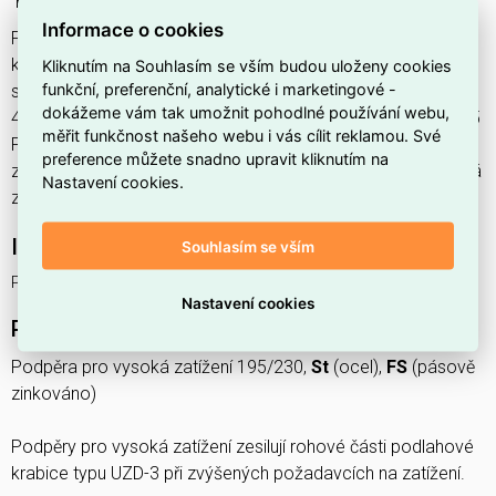
195/230 Ocel pásově zinkováno
Informace o cookies
Podpěra pro vysoká zatížení DSSL2 195 najdete v
kategoriích Podlahové systémy, Příslušenství, Úložné
Kliknutím na Souhlasím se vším budou uloženy cookies
funkční, preferenční, analytické i marketingové -
systémy, nosné systémy a příslušenství, výrobce OBO, EAN
dokážeme vám tak umožnit pohodlné používání webu,
4012196540952, kód dodavatele 7410589. OBO DSSL2 195
měřit funkčnost našeho webu i vás cílit reklamou. Své
Podpěra pro vysoká zatížení 195/230 Ocel pásově
preference můžete snadno upravit kliknutím na
zinkováno nabízíme od 1 ks. Kód EMAS Podpěra pro vysoká
Nastavení cookies.
zatížení DSSL2 195 je ELOSOS1031095.
Interní název produktu
Souhlasím se vším
Podpěra pro vysoká zatížení DSSL2 195
Nastavení cookies
Podrobný popis produktu
Podpěra pro vysoká zatížení 195/230,
St
(ocel),
FS
(pásově
zinkováno)
Podpěry pro vysoká zatížení zesilují rohové části podlahové
krabice typu UZD-3 při zvýšených požadavcích na zatížení.