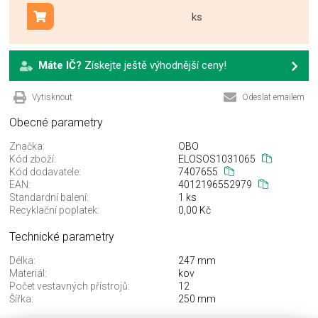
ks
Přidat do košíku
Máte IČ?
Získejte ještě výhodnější ceny!
Vytisknout
Odeslat emailem
Obecné parametry
Značka:
OBO
Kód zboží:
ELOSOS1031065
Kód dodavatele:
7407655
EAN:
4012196552979
Standardní balení:
1 ks
Recyklační poplatek:
0,00 Kč
Technické parametry
Délka:
247 mm
Materiál:
kov
Počet vestavných přístrojů:
12
Šířka:
250 mm