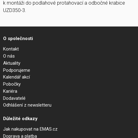
k montáži do podlahové protahovací a odbočné krabice
UZD350-3.
O společnosti
Kontakt
O nás
Aktuality
Podporujeme
Kalendář akcí
Pobočky
Kariéra
Dodavatelé
Odhlášení z newsletteru
Důležité odkazy
Jak nakupovat na EMAS.cz
Doprava a platba