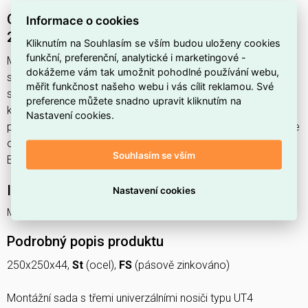
OBO MS3 3UT4 Montážní sada pro UZD350-3
Informace o cookies
250x250x44 Ocel pásově zinkováno
Kliknutím na Souhlasím se vším budou uloženy cookies
funkční, preferenční, analytické i marketingové -
Modulární nosič MS3 3UT4 najdete v kategoriích Podlahové
dokážeme vám tak umožnit pohodlné používání webu,
systémy, Přístrojové krabice, Úložné systémy, nosné
měřit funkčnost našeho webu i vás cílit reklamou. Své
systémy a příslušenství, výrobce OBO, EAN 4012196552979,
preference můžete snadno upravit kliknutím na
kód dodavatele 7407655. OBO MS3 3UT4 Montážní sada
Nastavení cookies.
pro UZD350-3 250x250x44 Ocel pásově zinkováno nabízíme
od 1 ks. Kód EMAS Modulární nosič MS3 3UT4 je
Souhlasím se vším
ELOSOS1031065.
Interní název produktu
Nastavení cookies
Modulární nosič MS3 3UT4
Podrobný popis produktu
250x250x44,
St
(ocel),
FS
(pásově zinkováno)
Montážní sada s třemi univerzálními nosiči typu UT4