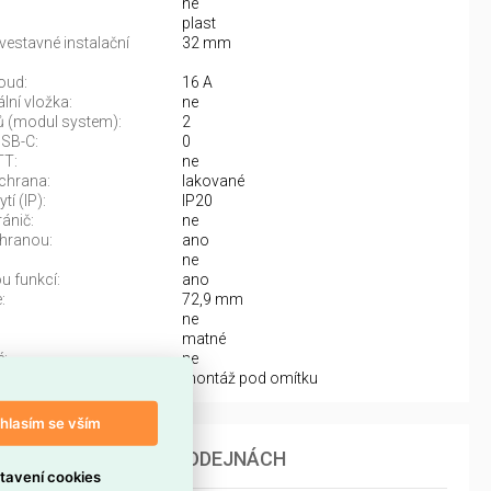
ne
plast
vestavné instalační
32 mm
oud:
16 A
lní vložka:
ne
 (modul system):
2
USB-C:
0
TT:
ne
chrana:
lakované
tí (IP):
IP20
ánič:
ne
hranou:
ano
ne
 funkcí:
ano
:
72,9 mm
ne
matné
:
ne
áže:
montáž pod omítku
hlasím se vším
DOSTUPNOST NA PRODEJNÁCH
tavení cookies