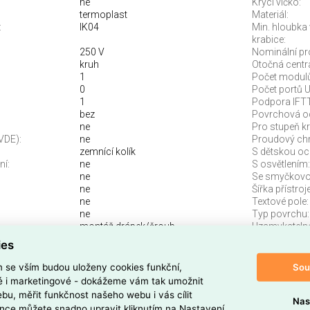
ne
Krycí víčko:
termoplast
Materiál:
:
IK04
Min. hloubka 
krabice:
250 V
Nominální pr
kruh
Otočná centrá
1
Počet modulů
0
Počet portů 
1
Podpora IFT
bez
Povrchová o
ne
Pro stupeň kry
VDE):
ne
Proudový chr
zemnící kolík
S dětskou oc
ní:
ne
S osvětlením:
ne
Se smyčkovou
ne
Šířka přístroje
ne
Textové pole:
ne
Typ povrchu:
montáž drápek/šroub
Uzamykatelné
72,9 mm
Způsob mont
ies
Sou
m se vším budou uloženy cookies funkční,
ZÁSUVKA ČERNÁ AKCE 9+1
ké i marketingové - dokážeme vám tak umožnit
bu, měřit funkčnost našeho webu i vás cílit
SUNO
v barvě
černá (RAL 9017)
s
1 zásuvkou
a EAN
Nas
nce můžete snadno upravit kliknutím na Nastavení