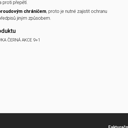
proti přepětí.
proudovým chráničem
, proto je nutné zajistit ochranu
předpisů jiným způsobem.
oduktu
VKA ČERNÁ AKCE 9+1
Fakturačn