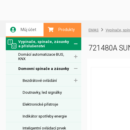
Můj účet
Produkty
EMAS
Vypínače, spín
Vypínače, spínače, zásuvky
a příslušenství
721480A SU
Domácí automatizace BUS,
KNX
Domovní spínače a zásuvky
Bezdrátové ovládání
Doutnavky, led signálky
Elektronické přístroje
Indikátor spotřeby energie
Inteligentní ovládací prvek