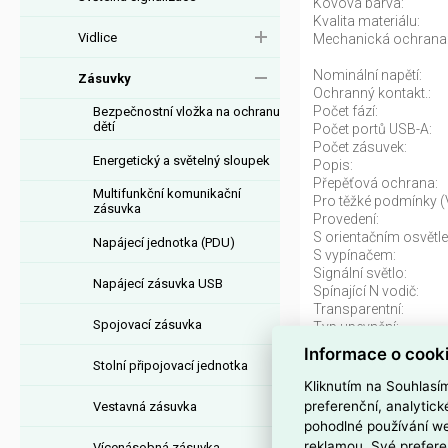
Kovová barva:
Kvalita materiálu:
Vidlice
Mechanická ochrana
Nominální napětí:
Zásuvky
Ochranný kontakt.:
Počet fází:
Bezpečnostní vložka na ochranu
dětí
Počet portů USB-A:
Počet zásuvek:
Energetický a světelný sloupek
Popis:
Přepěťová ochrana:
Multifunkční komunikační
Pro těžké podmínky (
zásuvka
Provedení:
S orientačním osvětle
Napájecí jednotka (PDU)
S vypínačem:
Signální světlo:
Napájecí zásuvka USB
Spínající N vodič:
Transparentní:
Spojovací zásuvka
Typ upevnění:
Výška přístroje:
Informace o cook
Stolní připojovací jednotka
Kliknutím na Souhlasí
721480A SUNO 
preferenční, analytic
Vestavná zásuvka
pohodlné používání we
Zásuvka
721480A 
reklamou. Své prefere
Vícenásobná zásuvka