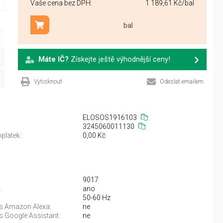
Vaše cena bez DPH:
1 189,61 Kč
/bal
bal
Přidat do košíku
Máte IČ?
Získejte ještě výhodnější ceny!
Vytisknout
Odeslat emailem
ELOSOS1916103
3245060011130
platek:
0,00 Kč
9017
:
ano
50-60 Hz
 s Amazon Alexa:
ne
s Google Assistant:
ne