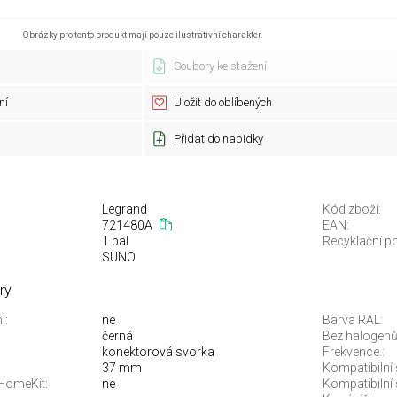
Obrázky pro tento produkt mají pouze ilustrativní charakter.
Soubory ke stažení
ní
Uložit do oblíbených
Přidat do nabídky
Legrand
Kód zboží:
721480A
EAN:
1 bal
Recyklační po
SUNO
ry
í:
ne
Barva RAL:
černá
Bez halogenů
konektorová svorka
Frekvence.:
37 mm
Kompatibilní
 HomeKit:
ne
Kompatibilní 