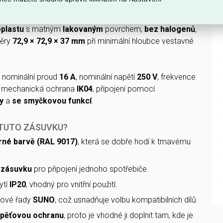
ízí
dětskou ochranu
a
zemnící kolík
.
plastu
s matným
lakovaným
povrchem,
bez halogenů
,
ěry
72,9 × 72,9 × 37 mm
při minimální hloubce vestavné
: nominální proud
16 A
, nominální napětí
250 V
, frekvence
, mechanická ochrana
IK04
, připojení pomocí
y
a
se smyčkovou funkcí
.
 TUTO ZÁSUVKU?
rné barvě (RAL 9017)
, která se dobře hodí k tmavému
 zásuvku
pro připojení jednoho spotřebiče.
ytí
IP20
, vhodný pro vnitřní použití.
tové řady
SUNO
, což usnadňuje volbu kompatibilních dílů.
epěťovou ochranu
, proto je vhodné ji doplnit tam, kde je