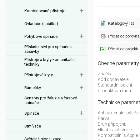
Kombinované přístroje
Katalogový list
Ovladače (tlačítka)
Přidat do porovná
Pohybové spínače
Příslušenství pro spínače a
Přidat do projektu
zásuvky
Přístroje a kryty komunikační
Obecné parametry
techniky
Značka:
Přístrojové kryty
Kód dodavatele:
Standardní balení:
Rámečky
Produktová řada:
Senzory pro žaluzie a časové
Technické paramet
spínače
Antibakteriální ošetřen
Spínače
Barva:
Druh připojení:
Stmívače
Hloubka přístroje:
Kompatibilní s Apple
Světelná signalizace