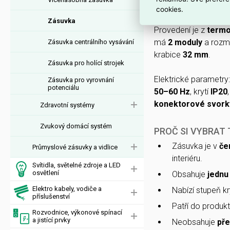
3245060011130
nab
cookies.
Zásuvka
Provedení je z
termo
má
2 moduly
a rozm
Zásuvka centrálního vysávání
krabice
32 mm
.
Zásuvka pro holící strojek
Elektrické parametry
Zásuvka pro vyrovnání
potenciálu
50–60 Hz
, krytí
IP20
konektorové svork
Zdravotní systémy
Zvukový domácí systém
PROČ SI VYBRAT
Zásuvka je v
če
Průmyslové zásuvky a vidlice
interiéru.
Svítidla, světelné zdroje a LED
osvětlení
Obsahuje
jednu
Elektro kabely, vodiče a
Nabízí stupeň kr
příslušenství
Patří do produk
Rozvodnice, výkonové spínací
a jistící prvky
Neobsahuje
př