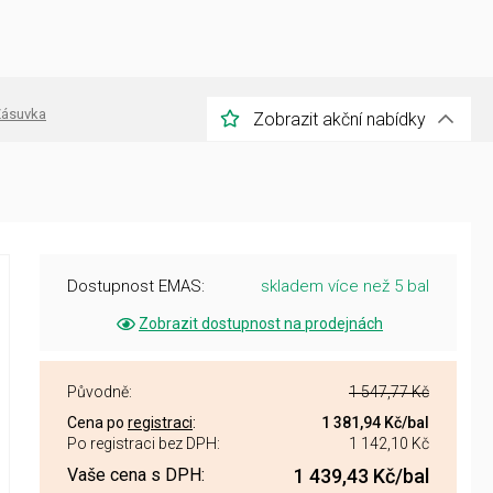
ásuvka
Zobrazit akční nabídky
Dostupnost EMAS:
skladem více než 5 bal
Zobrazit dostupnost na prodejnách
Původně:
1 547,77 Kč
Cena po
registraci
:
1 381,94 Kč
/bal
Po registraci bez DPH:
1 142,10 Kč
Vaše cena s DPH:
1 439,43 Kč
/bal