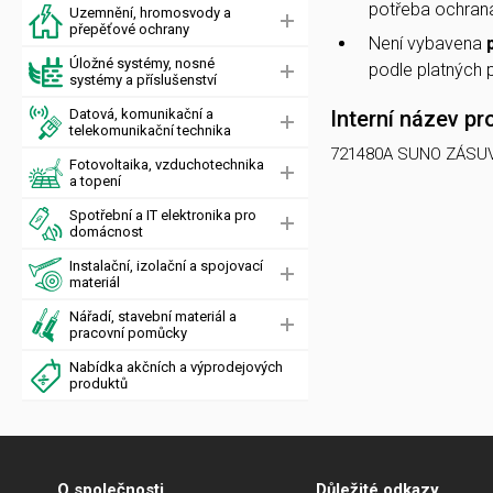
potřeba ochrana 
Uzemnění, hromosvody a
přepěťové ochrany
Není vybavena
Úložné systémy, nosné
podle platných 
systémy a příslušenství
Datová, komunikační a
Interní název pr
telekomunikační technika
721480A SUNO ZÁSU
Fotovoltaika, vzduchotechnika
a topení
Spotřební a IT elektronika pro
domácnost
Instalační, izolační a spojovací
materiál
Nářadí, stavební materiál a
pracovní pomůcky
Nabídka akčních a výprodejových
produktů
O společnosti
Důležité odkazy