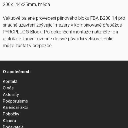
200x144x25mm, hnědá
Vakuově balené provedení pěnového bloku FBA-B200-14 pro
snadné uzavření zbývající mezery v kombinované přepážce
PYROPLUG® Block. Po dokončení montáže nařízněte fólii
a blok se znovu rozepne do své původní velikosti. Fólie
může zůstat v přepážce.
O společnosti
Kontakt
O nás
Aktuality
Podporujeme
Kalendář akcí
Pobočky
Kariéra
Dodavatelé