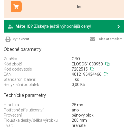
ks
Přidat do košíku
Máte IČ?
Získejte ještě výhodnější ceny!
Vytisknout
Odeslat emailem
Obecné parametry
Značka:
OBO
Kód zboží:
ELOSOS1030950
Kód dodavatele:
7202515
EAN:
4012196434466
Standardní balení:
1 ks
Recyklační poplatek:
0,00 Kč
Technické parametry
Hloubka.:
25 mm
Potřebné příslušenství:
ano
Provedení:
pěnový blok
Tloušťka desky/délka výrobku:
200 mm
Tvar:
hranaté