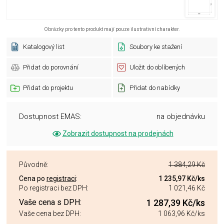
Obrázky pro tento produkt mají pouze ilustrativní charakter.
Katalogový list
Soubory ke stažení
Přidat do porovnání
Uložit do oblíbených
Přidat do projektu
Přidat do nabídky
Dostupnost EMAS:
na objednávku
Zobrazit dostupnost na prodejnách
Původně:
1 384,29 Kč
Cena po
registraci
:
1 235,97 Kč
/ks
Po registraci bez DPH:
1 021,46 Kč
Vaše cena s DPH:
1 287,39 Kč
/ks
Vaše cena bez DPH:
1 063,96 Kč
/ks