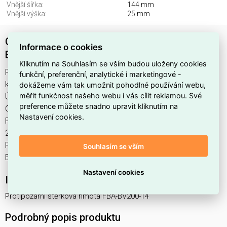
Vnější šířka:
144 mm
Vnější výška:
25 mm
OBO FBA-BV200-14 Vakuový blok PYROPLUG
Informace o cookies
Block 200x144x25mm hnědá
Kliknutím na Souhlasím se vším budou uloženy cookies
Protipožární stěrková hmota FBA-BV200-14 najdete v
funkční, preferenční, analytické i marketingové -
kategoriích Systém požární ochrany, Protipožární izolace,
dokážeme vám tak umožnit pohodlné používání webu,
měřit funkčnost našeho webu i vás cílit reklamou. Své
Úložné systémy, nosné systémy a příslušenství, výrobce
preference můžete snadno upravit kliknutím na
OBO, EAN 4012196434466, kód dodavatele 7202515. OBO
Nastavení cookies.
FBA-BV200-14 Vakuový blok PYROPLUG Block
200x144x25mm hnědá nabízíme od 1 ks. Kód EMAS
Protipožární stěrková hmota FBA-BV200-14 je
Souhlasím se vším
ELOSOS1030950.
Nastavení cookies
Interní název produktu
Protipožární stěrková hmota FBA-BV200-14
Podrobný popis produktu