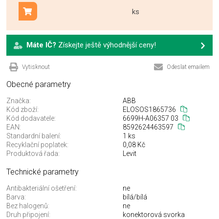
ks
Přidat do košíku
Máte IČ?
Získejte ještě výhodnější ceny!
Vytisknout
Odeslat emailem
Obecné parametry
Značka:
ABB
Kód zboží:
ELOSOS1865736
Kód dodavatele:
6699H-A06357 03
EAN:
8592624463597
Standardní balení:
1 ks
Recyklační poplatek:
0,08 Kč
Produktová řada:
Levit
Technické parametry
Antibakteriální ošetření:
ne
Barva:
bílá/bílá
Bez halogenů:
ne
Druh připojení:
konektorová svorka