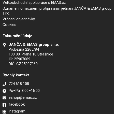
Velkoobchodní spolupráce s EMAS.cz
Oznámení o možném protiprávním jednání JANČA & EMAS group
s.r.o.
Vrácení objednávky
Cookies
Fakturační údaje
JANČA & EMAS group s.r.o.
Průběžná 2265/84
100 00, Praha 10 Strašnice
IČ: 25907069
DIČ: CZ25907069
Rychlý kontakt
724 618 108
Po–Pá: 8.00–16.00
eshop@emas.cz
facebook
instagram