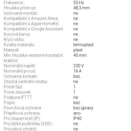
Frekvence.:
50 Hz
Hloubka přístroje:
48,3 mm
Izolovaná montáž:
ne
Kompatibilní s Amazon Alexa:
ne
Kompatibilní s Apple HomeKit:
ne
Kompatibilní s Google Assistant:
ne
Kovová barva:
ne
Krycí víčko:
ne
Kvalita materiálu:
termoplast
Materiál:
plast
Min. hloubka vestavné instalační
40 mm
krabice:
Nominální napětí:
230 V
Nominální proud:
16 A
Ochranný kontakt.:
bez
Otočná centrální vložka:
ne
Počet fází:
1
Počet zásuvek:
1
Podpora IFTTT:
ne
Popis:
bez
Povrchová ochrana:
bez úpravy
Přepěťová ochrana:
ano
Pro stupeň krytí (IP):
IP40
Pro těžké podmínky (VDE):
ne
Proudový chránič:
ne