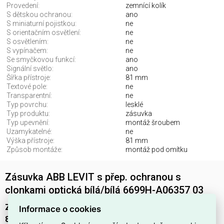
Provedení:
zemnící kolík
S dětskou ochranou:
ano
S miniaturní pojistkou:
ne
S orientačním osvětlení:
ne
S osvětlením:
ne
S vypínačem:
ne
Se smyčkovou funkcí:
ano
Signální světlo:
ano
Šířka přístroje:
81 mm
Textové pole:
ne
Transparentní:
ne
Typ povrchu:
lesklé
Typ produktu:
zásuvka
Typ upevnění:
montáž šroubem
Uzamykatelné:
ne
Výška přístroje:
81 mm
Způsob montáže:
montáž pod omítku
Zásuvka ABB LEVIT s přep. ochranou s
clonkami optická bílá/bílá 6699H-A06357 03
Zásuvka ABB LEVIT 6699H-A06357 03
(EAN:
Informace o cookies
8592624463597
) je podomítková
zásuvka
v provedení