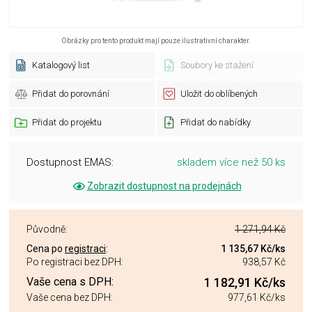
Obrázky pro tento produkt mají pouze ilustrativní charakter.
Katalogový list
Soubory ke stažení
Přidat do porovnání
Uložit do oblíbených
Přidat do projektu
Přidat do nabídky
Dostupnost EMAS:
skladem více než 50 ks
Zobrazit dostupnost na prodejnách
Původně:
1 271,94 Kč
Cena po
registraci
:
1 135,67 Kč
/ks
Po registraci bez DPH:
938,57 Kč
Vaše cena s DPH:
1 182,91 Kč
/ks
Vaše cena bez DPH:
977,61 Kč
/ks