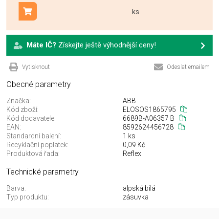
ks
Přidat do košíku
Máte IČ?
Získejte ještě výhodnější ceny!
Vytisknout
Odeslat emailem
Obecné parametry
Značka:
ABB
Kód zboží:
ELOSOS1865795
Kód dodavatele:
6689B-A06357 B
EAN:
8592624456728
Standardní balení:
1 ks
Recyklační poplatek:
0,09 Kč
Produktová řada:
Reflex
Technické parametry
Barva:
alpská bílá
Typ produktu:
zásuvka