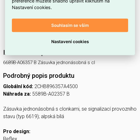
preference můžete snadno upravit kliknutím na
a kompatibilních komponent.
Nastavení cookies.
Modelové označení
6689B-A06357 B
umožňuje
přesnou identifikaci při objednávce.
Souhlasím se vším
Zásuvka je v odstínu
alpské bílé
, který ladí s většinou
interiérů.
Nastavení cookies
Interní název produktu
6689B-A06357 B Zásuvka jednonásobná s cl
Podrobný popis produktu
Globální kód:
2CHB896357A4500
Náhrada za:
5589B-A02357 B
Zásuvka jednonásobná s clonkami, se signalizací provozního
stavu (typ 6619); alpská bílá
Pro design:
Reflex