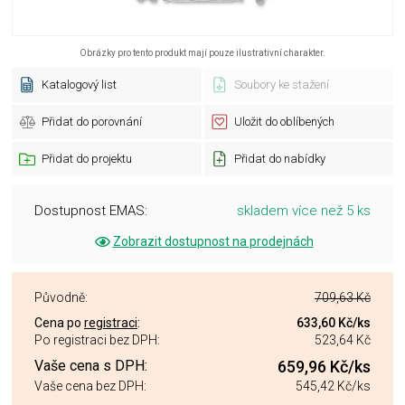
Obrázky pro tento produkt mají pouze ilustrativní charakter.
Katalogový list
Soubory ke stažení
Přidat do porovnání
Uložit do oblíbených
Přidat do projektu
Přidat do nabídky
Dostupnost EMAS:
skladem více než 5 ks
Zobrazit dostupnost na prodejnách
Původně:
709,63 Kč
Cena po
registraci
:
633,60 Kč
/ks
Po registraci bez DPH:
523,64 Kč
Vaše cena s DPH:
659,96 Kč
/ks
Vaše cena bez DPH:
545,42 Kč
/ks