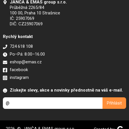
JANČA & EMAS group s.r.o.
Průběžná 2265/84
100 00, Praha 10 Strašnice
IČ: 25907069
DIČ: CZ25907069
Rychlý kontakt
724 618 108
Po–Pá: 8.00–16.00
eshop@emas.cz
facebook
instagram
Získejte slevy, akce a novinky přednostně na váš e-mail.
2026 © JANČA & EMAS group s.r.o.