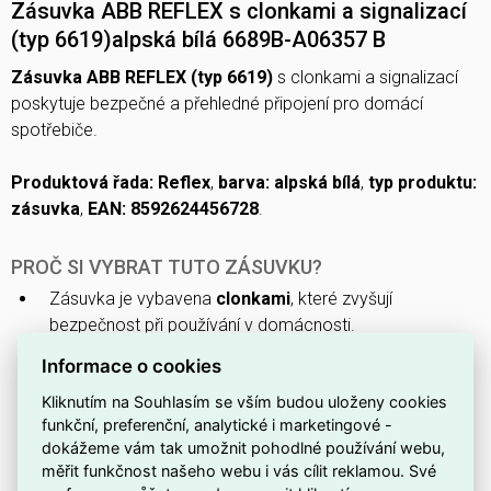
Zásuvka ABB REFLEX s clonkami a signalizací
(typ 6619)alpská bílá 6689B-A06357 B
Zásuvka ABB REFLEX (typ 6619)
s clonkami a signalizací
poskytuje bezpečné a přehledné připojení pro domácí
spotřebiče.
Produktová řada: Reflex
,
barva: alpská bílá
,
typ produktu:
zásuvka
,
EAN: 8592624456728
.
PROČ SI VYBRAT TUTO ZÁSUVKU?
Zásuvka je vybavena
clonkami
, které zvyšují
bezpečnost při používání v domácnosti.
Díky integrované
signalizaci
snadno zjistíte stav
Informace o cookies
připojení nebo indikaci provozu.
Kliknutím na Souhlasím se vším budou uloženy cookies
Patří do produktové řady
Reflex
, takže snadno
funkční, preferenční, analytické i marketingové -
zapadne k dalším prvkům stejné série.
dokážeme vám tak umožnit pohodlné používání webu,
měřit funkčnost našeho webu i vás cílit reklamou. Své
Jedná se o typ
6619
, což usnadní výběr náhradních dílů