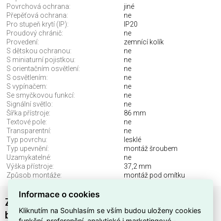
Povrchová ochrana:
jiné
Přepěťová ochrana:
ne
Pro stupeň krytí (IP):
IP20
Proudový chránič:
ne
Provedení:
zemnící kolík
S dětskou ochranou:
ne
S miniaturní pojistkou:
ne
S orientačním osvětlení:
ne
S osvětlením:
ne
S vypínačem:
ne
Se smyčkovou funkcí:
ne
Signální světlo:
ne
Šířka přístroje:
86 mm
Textové pole:
ne
Transparentní:
ne
Typ povrchu:
lesklé
Typ upevnění:
montáž šroubem
Uzamykatelné:
ne
Výška přístroje:
37,2 mm
Způsob montáže:
montáž pod omítku
Informace o cookies
Zásuvka ABB DECENTO s ochranným kolíkem,
Kliknutím na Souhlasím se vším budou uloženy cookies
bílá/bílá (porcelán) 6619K-C06357
funkční, preferenční, analytické i marketingové -