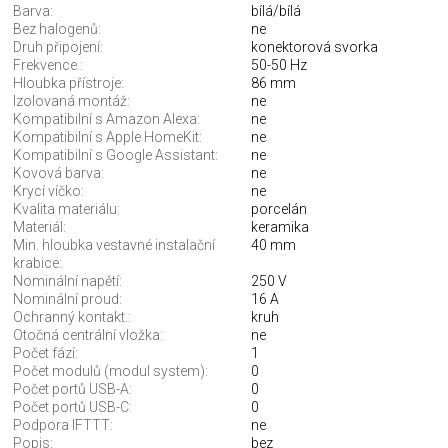
Barva:
bílá/bílá
Bez halogenů:
ne
Druh připojení:
konektorová svorka
Frekvence.:
50-50 Hz
Hloubka přístroje:
86 mm
Izolovaná montáž:
ne
Kompatibilní s Amazon Alexa:
ne
Kompatibilní s Apple HomeKit:
ne
Kompatibilní s Google Assistant:
ne
Kovová barva:
ne
Krycí víčko:
ne
Kvalita materiálu:
porcelán
Materiál:
keramika
Min. hloubka vestavné instalační
40 mm
krabice:
Nominální napětí:
250 V
Nominální proud:
16 A
Ochranný kontakt.:
kruh
Otočná centrální vložka:
ne
Počet fází:
1
Počet modulů (modul system):
0
Počet portů USB-A:
0
Počet portů USB-C:
0
Podpora IFTTT:
ne
Popis:
bez