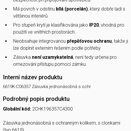
Má povrch v odstínu
bílá (porcelán)
, který dobře ladí s
většinou interiérů.
Pro stupeň krytí je klasifikována jako
IP20
, vhodná pro
použití ve vnitřních prostorách.
Neobsahuje integrovanou
přepěťovou ochranu
, takže ji
lze doplnit externím řešením podle potřeby.
Zásuvka
není uzamykatelná
, není tedy určena pro
omezování přístupu pomocí zámku.
Interní název produktu
6619K-C06357 Zásuvka jednonásobná s ochr
Podrobný popis produktu
Globální kód:
2CHK196357C4300
Zásuvka jednonásobná s ochranným kolíkem, s clonkami
(typ 6619)