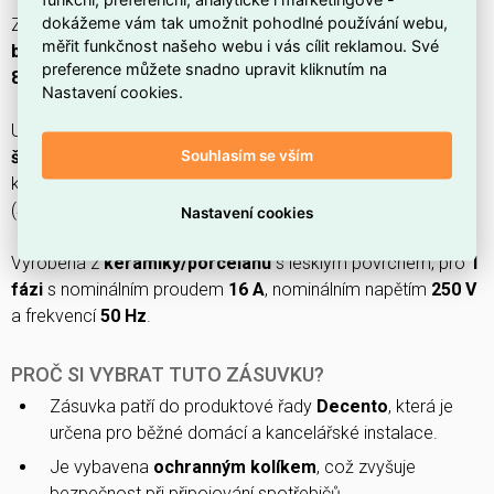
dokážeme vám tak umožnit pohodlné používání webu,
Zásuvka ABB Decento s ochranným kolíkem v provedení
měřit funkčnost našeho webu i vás cílit reklamou. Své
bílá/bílá (porcelán)
, typ
6619K-C06357
(EAN
preference můžete snadno upravit kliknutím na
8592624455684
), z produktové řady
Decento
.
Nastavení cookies.
Určena pro montáž pod omítku s typem upevnění
montáž
Souhlasím se vším
šroubem
, připojením
konektorová svorka
a ochranným
kontaktem ve tvaru
kruhu
; rozměry
86 × 37,2 × 86 mm
(Š×V×H), minimální hloubka instalační krabice
40 mm
.
Nastavení cookies
Vyrobená z
keramiky/porcelánu
s lesklým povrchem, pro
1
fázi
s nominálním proudem
16 A
, nominálním napětím
250 V
a frekvencí
50 Hz
.
PROČ SI VYBRAT TUTO ZÁSUVKU?
Zásuvka patří do produktové řady
Decento
, která je
určena pro běžné domácí a kancelářské instalace.
Je vybavena
ochranným kolíkem
, což zvyšuje
bezpečnost při připojování spotřebičů.