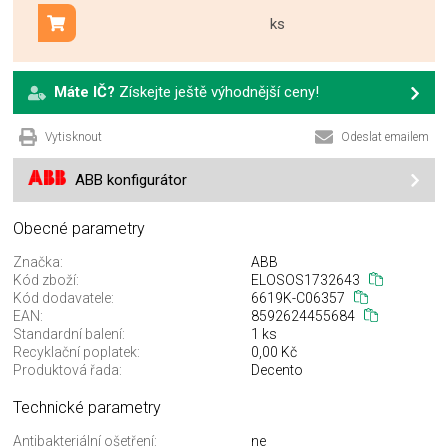
ks
Přidat do košíku
Máte IČ?
Získejte ještě výhodnější ceny!
Vytisknout
Odeslat emailem
ABB konfigurátor
Obecné parametry
Značka:
ABB
Kód zboží:
ELOSOS1732643
Kód dodavatele:
6619K-C06357
EAN:
8592624455684
Standardní balení:
1 ks
Recyklační poplatek:
0,00 Kč
Produktová řada:
Decento
Technické parametry
Antibakteriální ošetření:
ne