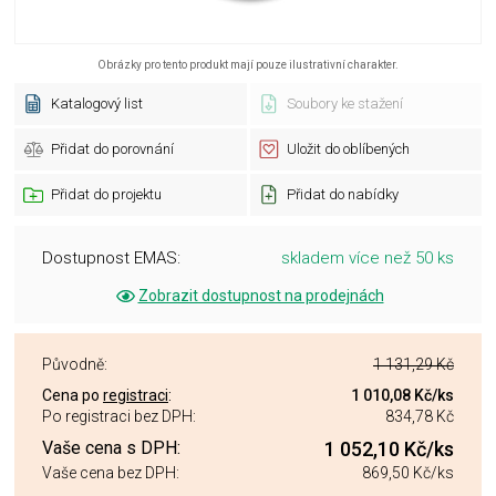
Obrázky pro tento produkt mají pouze ilustrativní charakter.
Katalogový list
Soubory ke stažení
Přidat do porovnání
Uložit do oblíbených
Přidat do projektu
Přidat do nabídky
Dostupnost EMAS:
skladem více než 50 ks
Zobrazit dostupnost na prodejnách
Původně:
1 131,29 Kč
Cena po
registraci
:
1 010,08 Kč
/ks
Po registraci bez DPH:
834,78 Kč
Vaše cena s DPH:
1 052,10 Kč
/ks
Vaše cena bez DPH:
869,50 Kč
/ks