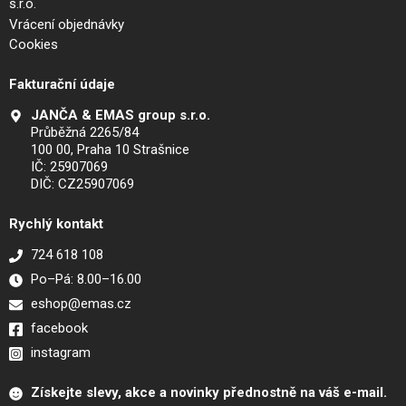
s.r.o.
Vrácení objednávky
Cookies
Fakturační údaje
JANČA & EMAS group s.r.o.
Průběžná 2265/84
100 00, Praha 10 Strašnice
IČ: 25907069
DIČ: CZ25907069
Rychlý kontakt
724 618 108
Po–Pá: 8.00–16.00
eshop@emas.cz
facebook
instagram
Získejte slevy, akce a novinky přednostně na váš e-mail.