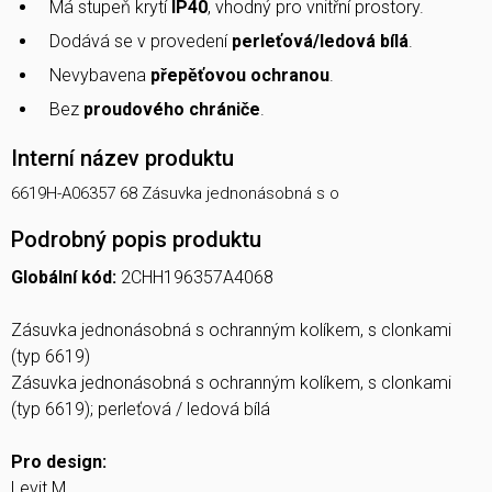
Má stupeň krytí
IP40
, vhodný pro vnitřní prostory.
Dodává se v provedení
perleťová/ledová bílá
.
Nevybavena
přepěťovou ochranou
.
Bez
proudového chrániče
.
Interní název produktu
6619H-A06357 68 Zásuvka jednonásobná s o
Podrobný popis produktu
Globální kód:
2CHH196357A4068
Zásuvka jednonásobná s ochranným kolíkem, s clonkami
(typ 6619)
Zásuvka jednonásobná s ochranným kolíkem, s clonkami
(typ 6619); perleťová / ledová bílá
Pro design:
Levit M