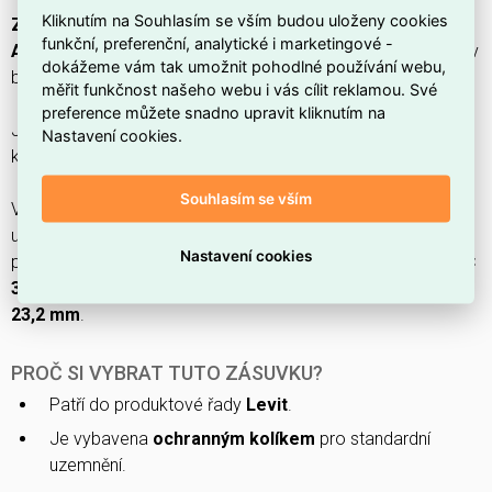
Kliknutím na Souhlasím se vším budou uloženy cookies
Zásuvka ABB LEVIT M s ochranným kolíkem 6619H-
funkční, preferenční, analytické i marketingové -
A06357 68
,
EAN 8592624456315
, z produktové řady
Levit
v
dokážeme vám tak umožnit pohodlné používání webu,
barvě
perleťová/led. bílá
.
měřit funkčnost našeho webu i vás cílit reklamou. Své
preference můžete snadno upravit kliknutím na
Jednofázová zásuvka s hodnotami
16 A
a
250 V
při
50 Hz
,
Nastavení cookies.
krytím
IP40
a
ochranným kontaktem (kruh)
.
Souhlasím se vším
Vyrobená z
termoplastu (plast)
s
lesklým
povrchem,
určená pro
montáž pod omítku
s
upevněním šroubem
,
Nastavení cookies
připojení přes
konektorovou svorku
, rozměry
73,8 × 73,8 ×
37 mm
(Š×H×V), min. hloubka vestavné instalační krabice
23,2 mm
.
PROČ SI VYBRAT TUTO ZÁSUVKU?
Patří do produktové řady
Levit
.
Je vybavena
ochranným kolíkem
pro standardní
uzemnění.