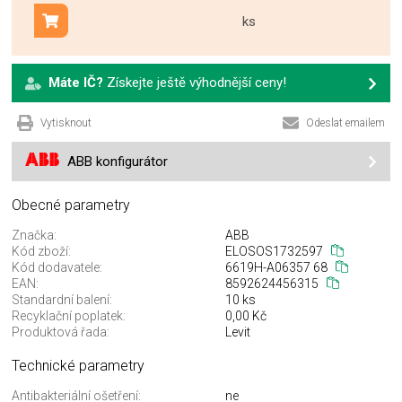
ks
Přidat do košíku
Máte IČ?
Získejte ještě výhodnější ceny!
Vytisknout
Odeslat emailem
ABB konfigurátor
Obecné parametry
Značka:
ABB
Kód zboží:
ELOSOS1732597
Kód dodavatele:
6619H-A06357 68
EAN:
8592624456315
Standardní balení:
10 ks
Recyklační poplatek:
0,00 Kč
Produktová řada:
Levit
Technické parametry
Antibakteriální ošetření:
ne