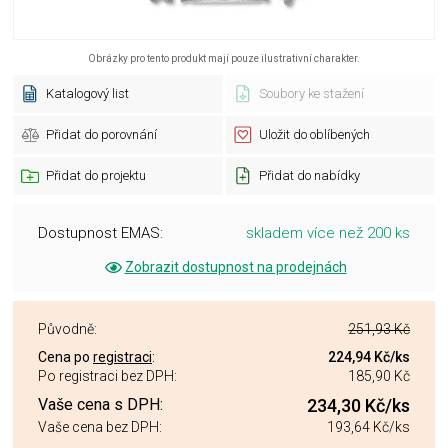
Obrázky pro tento produkt mají pouze ilustrativní charakter.
Katalogový list
Soubory ke stažení
Přidat do porovnání
Uložit do oblíbených
Přidat do projektu
Přidat do nabídky
Dostupnost EMAS:
skladem více než 200 ks
Zobrazit dostupnost na prodejnách
Původně:
251,93 Kč
Cena po
registraci
:
224,94 Kč
/ks
Po registraci bez DPH:
185,90 Kč
Vaše cena s DPH:
234,30 Kč
/ks
Vaše cena bez DPH:
193,64 Kč
/ks