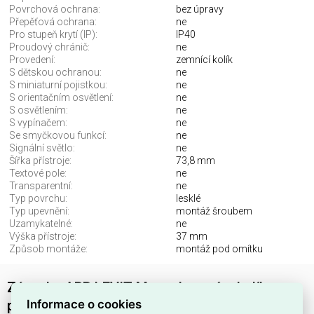
Povrchová ochrana:
bez úpravy
Přepěťová ochrana:
ne
Pro stupeň krytí (IP):
IP40
Proudový chránič:
ne
Provedení:
zemnící kolík
S dětskou ochranou:
ne
S miniaturní pojistkou:
ne
S orientačním osvětlení:
ne
S osvětlením:
ne
S vypínačem:
ne
Se smyčkovou funkcí:
ne
Signální světlo:
ne
Šířka přístroje:
73,8 mm
Textové pole:
ne
Transparentní:
ne
Typ povrchu:
lesklé
Typ upevnění:
montáž šroubem
Uzamykatelné:
ne
Výška přístroje:
37 mm
Způsob montáže:
montáž pod omítku
Zásuvka ABB LEVIT M s ochranným kolíkem,
Informace o cookies
perleťová/ledová bílá 6619H-A06357 68