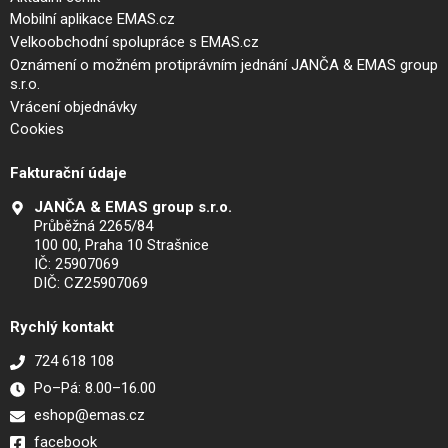
Mobilní aplikace EMAS.cz
Velkoobchodní spolupráce s EMAS.cz
Oznámení o možném protiprávním jednání JANČA & EMAS group
s.r.o.
Vrácení objednávky
Cookies
Fakturační údaje
JANČA & EMAS group s.r.o.
Průběžná 2265/84
100 00, Praha 10 Strašnice
IČ: 25907069
DIČ: CZ25907069
Rychlý kontakt
724 618 108
Po–Pá: 8.00–16.00
eshop@emas.cz
facebook