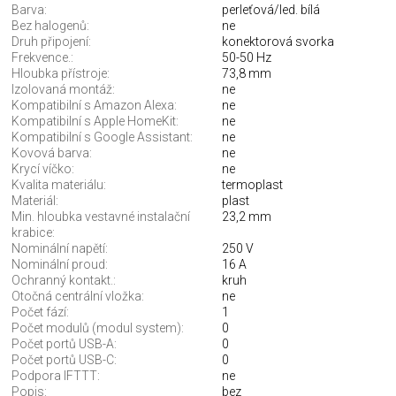
Barva:
perleťová/led. bílá
Bez halogenů:
ne
Druh připojení:
konektorová svorka
Frekvence.:
50-50 Hz
Hloubka přístroje:
73,8 mm
Izolovaná montáž:
ne
Kompatibilní s Amazon Alexa:
ne
Kompatibilní s Apple HomeKit:
ne
Kompatibilní s Google Assistant:
ne
Kovová barva:
ne
Krycí víčko:
ne
Kvalita materiálu:
termoplast
Materiál:
plast
Min. hloubka vestavné instalační
23,2 mm
krabice:
Nominální napětí:
250 V
Nominální proud:
16 A
Ochranný kontakt.:
kruh
Otočná centrální vložka:
ne
Počet fází:
1
Počet modulů (modul system):
0
Počet portů USB-A:
0
Počet portů USB-C:
0
Podpora IFTTT:
ne
Popis:
bez