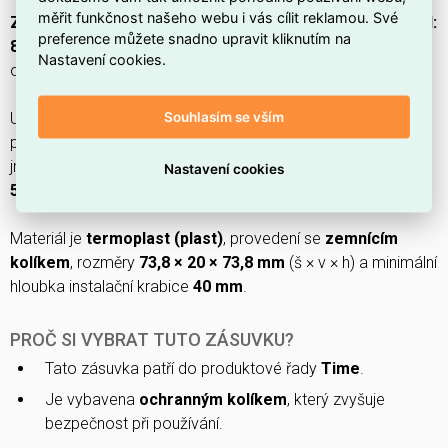
měřit funkčnost našeho webu i vás cílit reklamou. Své
Zásuvka ABB TIME s ochranným kolíkem, s víčkem (EAN:
preference můžete snadno upravit kliknutím na
8592624454120)
v provedení
šampaňská
nabízí
IP40
Nastavení cookies.
ochranu a lakovaný matný povrch.
Souhlasím se vším
Určena pro podomítkovou montáž s upevněním šroubem a
připojením pomocí
konektorové svorky
,
1 fáze
,
jmenovitým proudem
16 A
a napětím
250 V
(frekvence
50-
Nastavení cookies
50 Hz
).
Materiál je
termoplast (plast)
, provedení se
zemnícím
kolíkem
, rozměry
73,8 × 20 × 73,8 mm
(š × v × h) a minimální
hloubka instalační krabice
40 mm
.
PROČ SI VYBRAT TUTO ZÁSUVKU?
Tato zásuvka patří do produktové řady
Time
.
Je vybavena
ochranným kolíkem
, který zvyšuje
bezpečnost při používání.