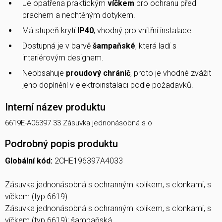
Je opatřena praktickým
víčkem
pro ochranu před
prachem a nechtěným dotykem.
Má stupeň krytí
IP40
, vhodný pro vnitřní instalace.
Dostupná je v barvě
šampaňské
, která ladí s
interiérovým designem.
Neobsahuje
proudový chránič
, proto je vhodné zvážit
jeho doplnění v elektroinstalaci podle požadavků.
Interní název produktu
6619E-A06397 33 Zásuvka jednonásobná s o
Podrobný popis produktu
Globální kód:
2CHE196397A4033
Zásuvka jednonásobná s ochranným kolíkem, s clonkami, s
víčkem (typ 6619)
Zásuvka jednonásobná s ochranným kolíkem, s clonkami, s
víčkem (typ 6619); šampaňská