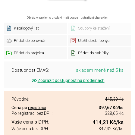
Obrázky pro tento produkt mají pouze ilustrativní charakter.
Katalogový list
Soubory ke stažení
Přidat do porovnání
Uložit do oblíbených
Přidat do projektu
Přidat do nabídky
Dostupnost EMAS:
skladem méně než 5 ks
Zobrazit dostupnost na prodejnách
Původně:
445,39 Kč
Cena po
registraci
:
397,67 Kč
/ks
Po registraci bez DPH:
328,65 Kč
Vaše cena s DPH:
414,21 Kč
/ks
Vaše cena bez DPH:
342,32 Kč
/ks