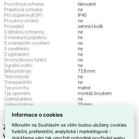
Povrchová ochrana:
lakované
Přepěťová ochrana:
ne
Pro stupeň krytí (IP):
IP40
Proudový chránič:
ne
Provedení:
zemnící kolík
S dětskou ochranou:
ne
S miniaturní pojistkou:
ne
S orientačním osvětlení:
ne
S osvětlením:
ne
S vypínačem:
ne
Se smyčkovou funkcí:
ne
Signální světlo:
ne
Šířka přístroje:
73,8 mm
Textové pole:
ne
Transparentní:
ne
Typ povrchu:
matné
Typ upevnění:
montáž šroubem
Uzamykatelné:
ne
Výška přístroje:
20 mm
Způsob montáže:
montáž pod omítku
Informace o cookies
Kliknutím na Souhlasím se vším budou uloženy cookies
Zásuvka ABB TIME s ochranným kolíkem, s
funkční, preferenční, analytické i marketingové -
víčkem šampaňská 6619E-A06397 33
dokážeme vám tak umožnit pohodlné používání webu,