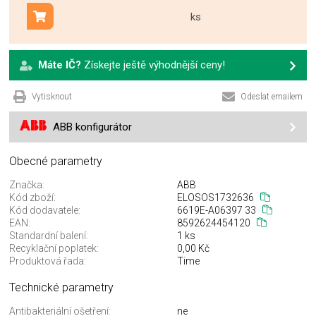
ks
Přidat do košíku
Máte IČ?
Získejte ještě výhodnější ceny!
Vytisknout
Odeslat emailem
ABB konfigurátor
Obecné parametry
Značka:
ABB
Kód zboží:
ELOSOS1732636
Kód dodavatele:
6619E-A06397 33
EAN:
8592624454120
Standardní balení:
1 ks
Recyklační poplatek:
0,00 Kč
Produktová řada:
Time
Technické parametry
Antibakteriální ošetření:
ne