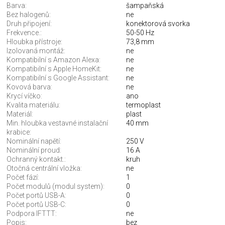
Barva:
šampaňská
Bez halogenů:
ne
Druh připojení:
konektorová svorka
Frekvence.:
50-50 Hz
Hloubka přístroje:
73,8 mm
Izolovaná montáž:
ne
Kompatibilní s Amazon Alexa:
ne
Kompatibilní s Apple HomeKit:
ne
Kompatibilní s Google Assistant:
ne
Kovová barva:
ne
Krycí víčko:
ano
Kvalita materiálu:
termoplast
Materiál:
plast
Min. hloubka vestavné instalační
40 mm
krabice:
Nominální napětí:
250 V
Nominální proud:
16 A
Ochranný kontakt.:
kruh
Otočná centrální vložka:
ne
Počet fází:
1
Počet modulů (modul system):
0
Počet portů USB-A:
0
Počet portů USB-C:
0
Podpora IFTTT:
ne
Popis:
bez