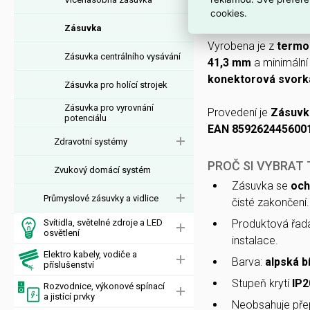
nabízí krytí
IP20
, nom
cookies.
Zásuvka
Vyrobena je z
termo
Zásuvka centrálního vysávání
41,3 mm
a minimální 
konektorová svork
Zásuvka pro holící strojek
Zásuvka pro vyrovnání
Provedení je
Zásuvka
potenciálu
EAN 859262445600
Zdravotní systémy
PROČ SI VYBRAT
Zvukový domácí systém
Zásuvka se
och
Průmyslové zásuvky a vidlice
čisté zakončení.
Svítidla, světelné zdroje a LED
Produktová řad
osvětlení
instalace.
Elektro kabely, vodiče a
Barva:
alpská bí
příslušenství
Stupeň krytí
IP2
Rozvodnice, výkonové spínací
a jistící prvky
Neobsahuje pře