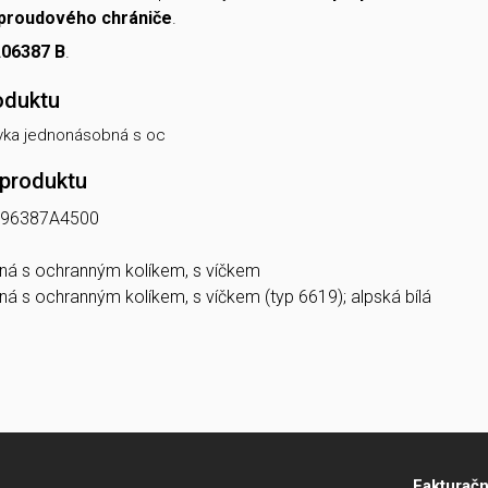
 proudového chrániče
.
06387 B
.
oduktu
vka jednonásobná s oc
 produktu
96387A4500
á s ochranným kolíkem, s víčkem
 s ochranným kolíkem, s víčkem (typ 6619); alpská bílá
Fakturačn