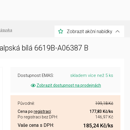
ásuvka
Zobrazit akční nabídky
alpská bílá 6619B-A06387 B
Dostupnost EMAS:
skladem více než 5 ks
Zobrazit dostupnost na prodejnách
Původně:
199,18 Kč
Cena po
registraci
:
177,83 Kč
/ks
Po registraci bez DPH:
146,97 Kč
Vaše cena s DPH:
185,24 Kč
/ks