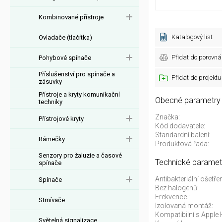
Kombinované přístroje
Katalogový list
Ovladače (tlačítka)
Přidat do porovná
Pohybové spínače
Příslušenství pro spínače a
Přidat do projektu
zásuvky
Přístroje a kryty komunikační
Obecné parametry
techniky
Značka:
Přístrojové kryty
Kód dodavatele:
Standardní balení:
Rámečky
Produktová řada:
Senzory pro žaluzie a časové
Technické paramet
spínače
Antibakteriální ošetřen
Spínače
Bez halogenů:
Frekvence.:
Stmívače
Izolovaná montáž:
Kompatibilní s Apple
Světelná signalizace