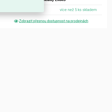
Centrální sklad Ostrava
více než 5 ks skladem
Zobrazit přesnou dostupnost na prodejnách