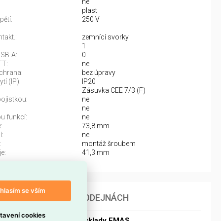
ne
plast
ětí:
250 V
takt.:
zemnící svorky
1
USB-A:
0
TT:
ne
chrana:
bez úpravy
tí (IP):
IP20
Zásuvka CEE 7/3 (F)
pojistkou:
ne
ne
 funkcí:
ne
:
73,8 mm
í:
ne
:
montáž šroubem
e:
41,3 mm
hlasím se vším
DOSTUPNOST NA PRODEJNÁCH
tavení cookies
Dostupnost centrální sklady EMAS