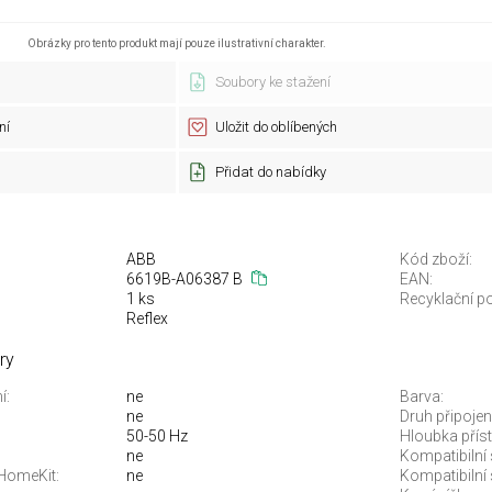
Obrázky pro tento produkt mají pouze ilustrativní charakter.
Soubory ke stažení
ní
Uložit do oblíbených
Přidat do nabídky
ABB
Kód zboží:
6619B-A06387 B
EAN:
1 ks
Recyklační po
Reflex
ry
í:
ne
Barva:
ne
Druh připojení
50-50 Hz
Hloubka příst
ne
Kompatibilní
 HomeKit:
ne
Kompatibilní 