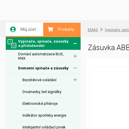
Můj účet
Produkty
EMAS
Vypínače, spín
Vypínače, spínače, zásuvky
a příslušenství
Zásuvka ABB
Domácí automatizace BUS,
KNX
Domovní spínače a zásuvky
Bezdrátové ovládání
Doutnavky, led signálky
Elektronické přístroje
Indikátor spotřeby energie
Inteligentní ovládací prvek