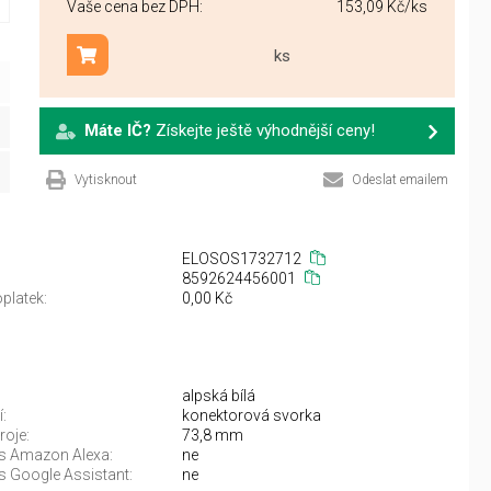
Vaše cena bez DPH:
153,09 Kč
/ks
ks
Přidat do košíku
Máte IČ?
Získejte ještě výhodnější ceny!
Vytisknout
Odeslat emailem
ELOSOS1732712
8592624456001
platek:
0,00 Kč
alpská bílá
:
konektorová svorka
roje:
73,8 mm
 s Amazon Alexa:
ne
s Google Assistant:
ne