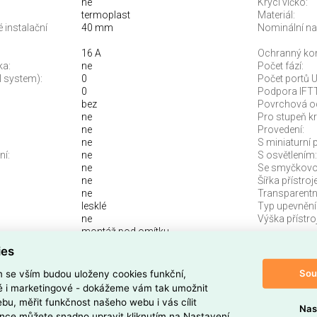
ne
Krycí víčko:
termoplast
Materiál:
 instalační
40 mm
Nominální nap
16 A
Ochranný kon
ka:
ne
Počet fází:
 system):
0
Počet portů 
0
Podpora IFT
bez
Povrchová o
ne
Pro stupeň kry
ne
Provedení:
ne
S miniaturní 
ní:
ne
S osvětlením:
ne
Se smyčkovou
ne
Šířka přístroje
ne
Transparentn
lesklé
Typ upevnění
ne
Výška přístroj
montáž pod omítku
ies
FLEX s ochranným kolíkem, s víčkem alpská
Sou
m se vším budou uloženy cookies funkční,
87 B
ké i marketingové - dokážeme vám tak umožnit
bu, měřit funkčnost našeho webu i vás cílit
Nas
v barvě
alpská bílá
je určena pro
montáž pod omítku
a
nce můžete snadno upravit kliknutím na Nastavení