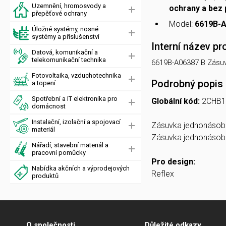
Uzemnění, hromosvody a
ochrany a bez
přepěťové ochrany
Model:
6619B-A
Úložné systémy, nosné
systémy a příslušenství
Interní název pr
Datová, komunikační a
telekomunikační technika
6619B-A06387 B Zásu
Fotovoltaika, vzduchotechnika
Podrobný popis
a topení
Spotřební a IT elektronika pro
Globální kód:
2CHB1
domácnost
Instalační, izolační a spojovací
Zásuvka jednonásobn
materiál
Zásuvka jednonásobná
Nářadí, stavební materiál a
pracovní pomůcky
Pro design:
Nabídka akčních a výprodejových
Reflex
produktů
O společnosti
Důležité odkazy