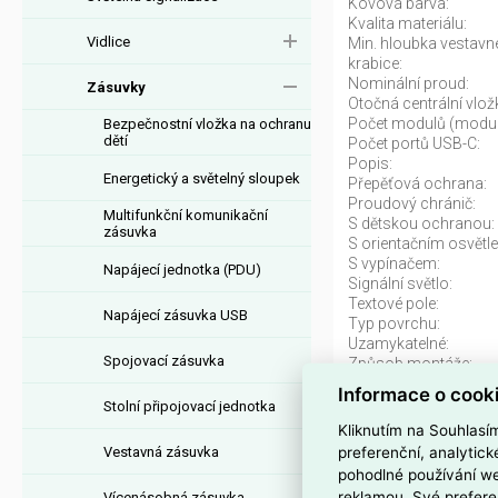
Kovová barva:
Kvalita materiálu:
Vidlice
Min. hloubka vestavné
krabice:
Nominální proud:
Zásuvky
Otočná centrální vlož
Počet modulů (modul
Bezpečnostní vložka na ochranu
dětí
Počet portů USB-C:
Popis:
Energetický a světelný sloupek
Přepěťová ochrana:
Proudový chránič:
Multifunkční komunikační
S dětskou ochranou:
zásuvka
S orientačním osvětle
S vypínačem:
Napájecí jednotka (PDU)
Signální světlo:
Textové pole:
Napájecí zásuvka USB
Typ povrchu:
Uzamykatelné:
Spojovací zásuvka
Způsob montáže:
Informace o cook
Stolní připojovací jednotka
Zásuvka ABB RE
Kliknutím na Souhlasí
bílá 6619B-A063
preferenční, analytic
Vestavná zásuvka
pohodlné používání we
Zásuvka ABB
Reflex
reklamou. Své prefere
Vícenásobná zásuvka