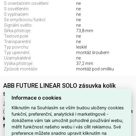
S orientačním osvětlení:
ne
S osvětlením:
ne
S vypínačem:
ne
Se smyčkovou funkcí:
ne
Signální světlo:
ne
Šířka přístroje:
73,8 mm
Textové pole:
ne
Transparentní:
ne
Typ povrchu:
lesklé
Typ upevnění:
montáž šroubem
Uzamykatelné:
ne
Výška přístroje:
37,2 mm
Způsob montáže:
montáž pod omítku
ABB FUTURE LINEAR SOLO zásuvka kolík
slonová kost 6619B-A0635782 (náhrada 5519)
Informace o cookies
Zásuvka
ABB FUTURE LINEAR SOLO 6619B-A0635782
Kliknutím na Souhlasím se vším budou uloženy cookies
(EAN
8592624455837
) je podomítková zásuvka s
zemnícím
funkční, preferenční, analytické i marketingové -
kolíkem
v barvě
slonová kost (RAL 1013)
, určená pro
1
dokážeme vám tak umožnit pohodlné používání webu,
fázi
.
měřit funkčnost našeho webu i vás cílit reklamou. Své
preference můžete snadno upravit kliknutím na