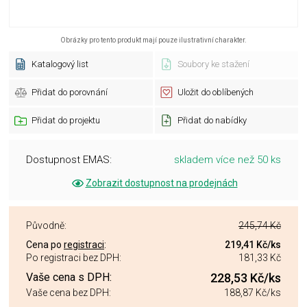
Obrázky pro tento produkt mají pouze ilustrativní charakter.
Katalogový list
Soubory ke stažení
Přidat do porovnání
Uložit do oblíbených
Přidat do projektu
Přidat do nabídky
Dostupnost EMAS:
skladem více než 50 ks
Zobrazit dostupnost na prodejnách
Původně:
245,74 Kč
Cena po
registraci
:
219,41 Kč
/ks
Po registraci bez DPH:
181,33 Kč
Vaše cena s DPH:
228,53 Kč
/ks
Vaše cena bez DPH:
188,87 Kč
/ks