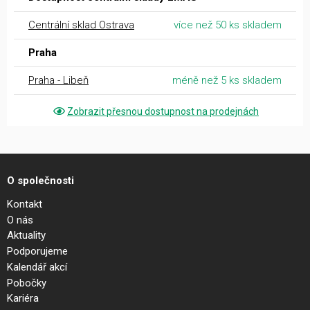
Centrální sklad Ostrava
více než 50 ks skladem
Praha
Praha - Libeň
méně než 5 ks skladem
Zobrazit přesnou dostupnost na prodejnách
O společnosti
Kontakt
O nás
Aktuality
Podporujeme
Kalendář akcí
Pobočky
Kariéra