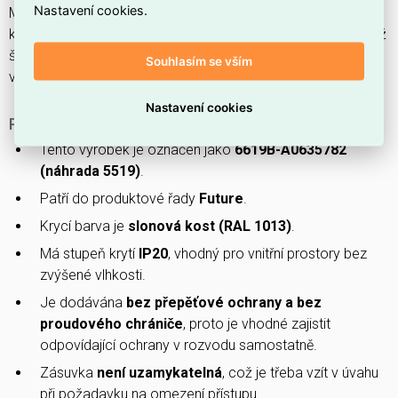
Nastavení cookies.
Má nominální proud
16 A
a nominální napětí
250 V
, stupeň
krytí
IP20
, rozměry
73,8 × 73,8 × 37,2 mm
(š × h × v), montáž
šroubem a připojení pomocí
konektorové svorky
,
Souhlasím se vším
vyrobená z termoplastu.
Nastavení cookies
PROČ SI VYBRAT TUTO ZÁSUVKU?
Tento výrobek je označen jako
6619B-A0635782
(náhrada 5519)
.
Patří do produktové řady
Future
.
Krycí barva je
slonová kost (RAL 1013)
.
Má stupeň krytí
IP20
, vhodný pro vnitřní prostory bez
zvýšené vlhkosti.
Je dodávána
bez přepěťové ochrany a bez
proudového chrániče
, proto je vhodné zajistit
odpovídající ochrany v rozvodu samostatně.
Zásuvka
není uzamykatelná
, což je třeba vzít v úvahu
při požadavku na omezení přístupu.