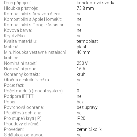
Druh připojení:
konektorová svorka
Hloubka přístroje:
73,8 mm
Kompatibilní s Amazon Alexa:
ne
Kompatibilní s Apple HomeKit:
ne
Kompatibilní s Google Assistant:
ne
Kovová barva:
ne
Krycí víčko:
ne
Kvalita materiálu:
termoplast
Materiál:
plast
Min. hloubka vestavné instalační
40 mm
krabice:
Nominální napětí:
250 V
Nominální proud:
16 A
Ochranný kontakt.:
kruh
Otočná centrální vložka:
ne
Počet fází:
1
Počet modulů (modul system):
0
Podpora IFTTT:
ne
Popis:
bez
Povrchová ochrana:
bez úpravy
Přepěťová ochrana:
ne
Pro stupeň krytí (IP):
IP20
Proudový chránič:
ne
Provedení:
zemnící kolík
S dětskou ochranou:
ne