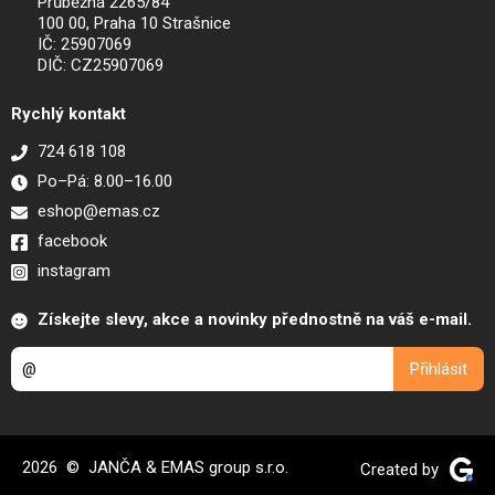
Průběžná 2265/84
100 00, Praha 10 Strašnice
IČ: 25907069
DIČ: CZ25907069
Rychlý kontakt
724 618 108
Po–Pá: 8.00–16.00
eshop@emas.cz
facebook
instagram
Získejte slevy, akce a novinky přednostně na váš e-mail.
2026 © JANČA & EMAS group s.r.o.
Created by