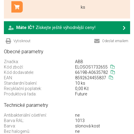
ks
Přidat do košíku
Máte IČ?
Získejte ještě výhodnější ceny!
Vytisknout
Odeslat emailem
Obecné parametry
Značka:
ABB
Kód zboží:
ELOSOS1732655
Kód dodavatele:
6619B-A0635782
EAN:
8592624455837
Standardní balení:
10 ks
Recyklační poplatek:
0,00 Kč
Produktová řada:
Future
Technické parametry
Antibakteriální ošetření:
ne
Barva RAL:
1013
Barva:
slonová kost
Bez halogenů:
ne