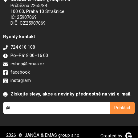
Průběžná 2265/84
100 00, Praha 10 Strašnice
IČ: 25907069
DIČ: CZ25907069
Rychlý kontakt
724 618 108
Po–Pá: 8.00–16.00
eshop@emas.cz
facebook
instagram
Získejte slevy, akce a novinky přednostně na váš e-mail.
2026 © JANČA & EMAS group s.r.o.
Created by