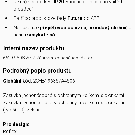
Je určena pro krytí
IP20
, vhodné do suchého vnitřního
prostředí.
Patří do produktové řady
Future
od ABB.
Neobsahuje
přepěťovou ochranu
,
proudový chránič
a
není
uzamykatelná
.
Interní název produktu
6619B-A06357 Z Zásuvka jednonásobná s oc
Podrobný popis produktu
Globální kód:
2CHB196357A4506
Zásuvka jednonásobná s ochranným kolíkem, s clonkami
Zásuvka jednonásobná s ochranným kolíkem, s clonkami
(typ 6619); zelená
Pro design:
Reflex