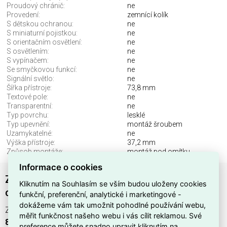
Proudový chránič:
ne
Provedení:
zemnící kolík
S dětskou ochranou:
ne
S miniaturní pojistkou:
ne
S orientačním osvětlení:
ne
S osvětlením:
ne
S vypínačem:
ne
Se smyčkovou funkcí:
ne
Signální světlo:
ne
Šířka přístroje:
73,8 mm
Textové pole:
ne
Transparentní:
ne
Typ povrchu:
lesklé
Typ upevnění:
montáž šroubem
Uzamykatelné:
ne
Výška přístroje:
37,2 mm
Způsob montáže:
montáž pod omítku
Informace o cookies
Zásuvka ABB REFLEX s ochranným kolíkem, s
Kliknutím na Souhlasím se vším budou uloženy cookies
clonkami zelená 6619B-A06357 Z
funkční, preferenční, analytické i marketingové -
dokážeme vám tak umožnit pohodlné používání webu,
Zásuvka
ABB REFLEX 6619B-A06357 Z
(EAN
měřit funkčnost našeho webu i vás cílit reklamou. Své
8592624455936
) v
zelené
barvě z produktové řady
Future
preference můžete snadno upravit kliknutím na