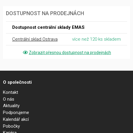
DOSTUPNOST NA PRODEJNÁCH
Dostupnost centrální sklady EMAS
Centrální sklad Ostrava
více než 120 ks skladem
Zobrazit přesnou dostupnost na prodejnách
O společnosti
Kontakt
O nás
Aktuality
Podporujeme
Kalendář akcí
Pobočky
Kariéra