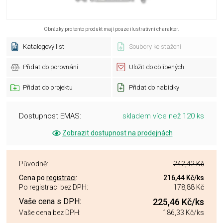
Obrázky pro tento produkt mají pouze ilustrativní charakter.
Katalogový list
Soubory ke stažení
Přidat do porovnání
Uložit do oblíbených
Přidat do projektu
Přidat do nabídky
Dostupnost EMAS:
skladem více než 120 ks
Zobrazit dostupnost na prodejnách
Původně:
242,42 Kč
Cena po
registraci
:
216,44 Kč
/ks
Po registraci bez DPH:
178,88 Kč
Vaše cena s DPH:
225,46 Kč
/ks
Vaše cena bez DPH:
186,33 Kč
/ks