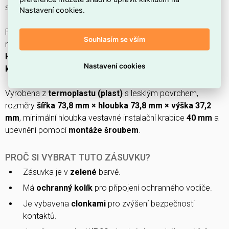
s ochranným kolíkem a clonkami pro montáž pod omítku.
Nastavení cookies.
Provedení s
zemnícím kolíkem
, ochranný kontakt
kruh
,
Souhlasím se vším
nominální proud
16 A
, nominální napětí
250 V
, frekvence
50
Hz
a stupeň krytí
IP20
; připojení je řešeno přes
Nastavení cookies
konektorovou svorku
.
Vyrobena z
termoplastu (plast)
s lesklým povrchem,
rozměry
šířka 73,8 mm × hloubka 73,8 mm × výška 37,2
mm
, minimální hloubka vestavné instalační krabice
40 mm
a
upevnění pomocí
montáže šroubem
.
PROČ SI VYBRAT TUTO ZÁSUVKU?
Zásuvka je v
zelené
barvě.
Má
ochranný kolík
pro připojení ochranného vodiče.
Je vybavena
clonkami
pro zvýšení bezpečnosti
kontaktů.