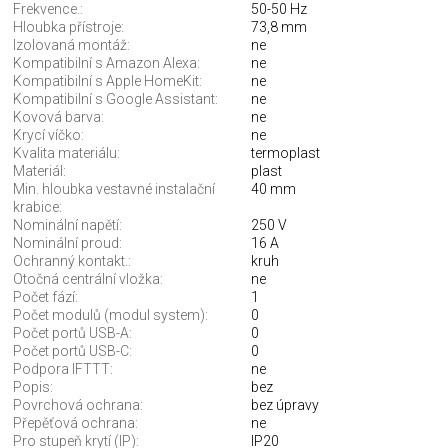
Frekvence.:
50-50 Hz
Hloubka přístroje:
73,8 mm
Izolovaná montáž:
ne
Kompatibilní s Amazon Alexa:
ne
Kompatibilní s Apple HomeKit:
ne
Kompatibilní s Google Assistant:
ne
Kovová barva:
ne
Krycí víčko:
ne
Kvalita materiálu:
termoplast
Materiál:
plast
Min. hloubka vestavné instalační
40 mm
krabice:
Nominální napětí:
250 V
Nominální proud:
16 A
Ochranný kontakt.:
kruh
Otočná centrální vložka:
ne
Počet fází:
1
Počet modulů (modul system):
0
Počet portů USB-A:
0
Počet portů USB-C:
0
Podpora IFTTT:
ne
Popis:
bez
Povrchová ochrana:
bez úpravy
Přepěťová ochrana:
ne
Pro stupeň krytí (IP):
IP20