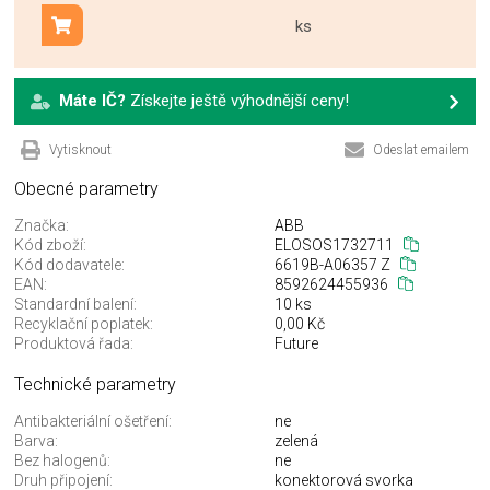
ks
Přidat do košíku
Máte IČ?
Získejte ještě výhodnější ceny!
Vytisknout
Odeslat emailem
Obecné parametry
Značka:
ABB
Kód zboží:
ELOSOS1732711
Kód dodavatele:
6619B-A06357 Z
EAN:
8592624455936
Standardní balení:
10 ks
Recyklační poplatek:
0,00 Kč
Produktová řada:
Future
Technické parametry
Antibakteriální ošetření:
ne
Barva:
zelená
Bez halogenů:
ne
Druh připojení:
konektorová svorka