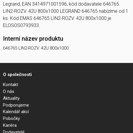
Legrand, EAN 3414971001596, kód dodavatele 646765.
LIN2-ROZV. 42U 800x1000 LEGRAND 646765 nabízíme od 1
ks. Kód EMAS 646765 LIN2-ROZV. 42U 800x1000 je
ELOSOS0793933.
Interní název produktu
646765 LIN2-ROZV. 42U 800x1000
O společnosti
Kontakt
O nás
Aktuality
Podporujeme
Kalendář akcí
Pobočky
Kariéra
Dodavatelé