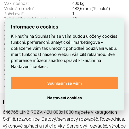
Max. nosnost:
400 kg
Modulární rozteč:
482,6 mm (19 palců)
Počet dveří:
1
Počet výškových jednotek (U):
42
S bočnicí:
ano
Informace o cookies
S podstavcem:
ne
S předními dveřmi:
ano
Kliknutím na Souhlasím se vším budou uloženy cookies
S prosklenými dveřmi:
ano
funkční, preferenční, analytické i marketingové -
S uzemněním:
ano
dokážeme vám tak umožnit pohodlné používání webu,
Se stříškou:
ano
měřit funkčnost našeho webu i vás cílit reklamou. Své
Se zadními dveřmi:
ne
preference můžete snadno upravit kliknutím na
Šířka:
810 mm
Stupeň krytí (IP):
IP20
Nastavení cookies.
Stupeň ochrany (NEMA):
jiné
Typ povrchu:
práškový nástřik
Typ ventilace:
bez
Souhlasím se vším
Výška:
2026 mm
Nastavení cookies
LIN2-ROZV. 42U 800x1000 LEGRAND 646765
646765 LIN2-ROZV. 42U 800x1000 najdete v kategoriích
Skříně, rozvodnice, Datový/serverový rozvaděč, Rozvodnice,
výkonové spínací a jistící prvky, Serverový rozváděč, výrobce