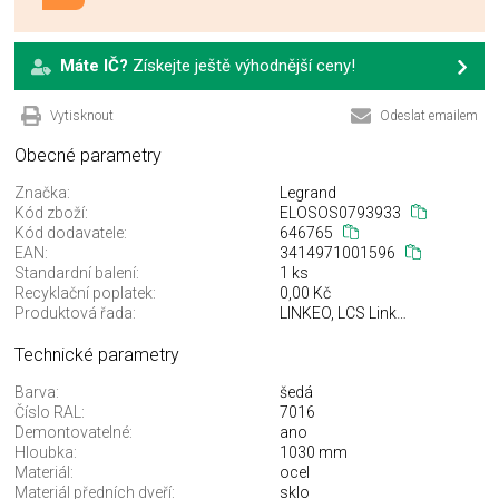
Máte IČ?
Získejte ještě výhodnější ceny!
Vytisknout
Odeslat emailem
Obecné parametry
Značka:
Legrand
Kód zboží:
ELOSOS0793933
Kód dodavatele:
646765
EAN:
3414971001596
Standardní balení:
1 ks
Recyklační poplatek:
0,00 Kč
Produktová řada:
LINKEO, LCS Linkeo
Technické parametry
Barva:
šedá
Číslo RAL:
7016
Demontovatelné:
ano
Hloubka:
1030 mm
Materiál:
ocel
Materiál předních dveří:
sklo