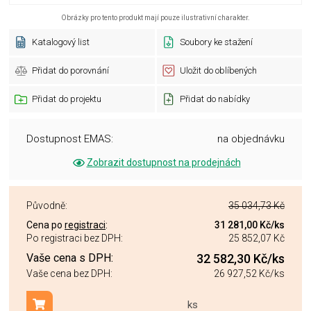
Obrázky pro tento produkt mají pouze ilustrativní charakter.
Katalogový list
Soubory ke stažení
Přidat do porovnání
Uložit do oblíbených
Přidat do projektu
Přidat do nabídky
Dostupnost EMAS:
na objednávku
Zobrazit dostupnost na prodejnách
Původně:
35 034,73 Kč
Cena po
registraci
:
31 281,00 Kč
/ks
Po registraci bez DPH:
25 852,07 Kč
Vaše cena s DPH:
32 582,30 Kč
/ks
Vaše cena bez DPH:
26 927,52 Kč
/ks
ks
Přidat do košíku