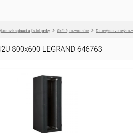
konové spínací a jistící prvky
Skříně, rozvodnice
Datový/serverový ro
 42U 800x600 LEGRAND 646763