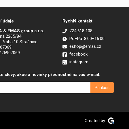
í údaje
Rychlý kontakt
 & EMAS group s.r.o.
724 618 108
ná 2265/84
Po–Pá: 8.00–16.00
, Praha 10 Strašnice
eshop@emas.cz
907069
CZ25907069
facebook
instagram
te slevy, akce a novinky přednostně na váš e-mail.
Created by