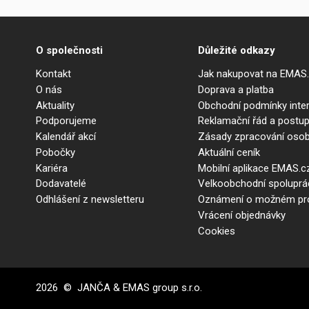
O společnosti
Důležité odkazy
Kontakt
Jak nakupovat na EMAS
O nás
Doprava a platba
Aktuality
Obchodní podmínky int
Podporujeme
Reklamační řád a postup
Kalendář akcí
Zásady zpracování osob
Pobočky
Aktuální ceník
Kariéra
Mobilní aplikace EMAS.c
Dodavatelé
Velkoobchodní spolupr
Odhlášení z newsletteru
Oznámení o možném prot
Vrácení objednávky
Cookies
2026 © JANČA & EMAS group s.r.o.