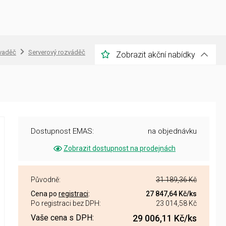
zvaděč
Serverový rozváděč
Zobrazit akční nabídky
Dostupnost EMAS:
na objednávku
Zobrazit dostupnost na prodejnách
Původně:
31 189,36 Kč
Cena po
registraci
:
27 847,64 Kč
/ks
Po registraci bez DPH:
23 014,58 Kč
Vaše cena s DPH:
29 006,11 Kč
/ks