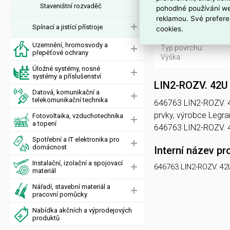
S bočnicí:
Staveništní rozvaděč
pohodlné používání we
S předními dveřmi:
reklamou. Své prefere
S uzemněním:
Spínací a jistící přístroje
cookies.
Se zadními dveřmi:
Stupeň krytí (IP):
Uzemnění, hromosvody a
Typ povrchu:
přepěťové ochrany
Výška:
Úložné systémy, nosné
systémy a příslušenství
LIN2-ROZV. 42U
Datová, komunikační a
telekomunikační technika
646763 LIN2-ROZV. 42
prvky, výrobce Leg
Fotovoltaika, vzduchotechnika
a topení
646763 LIN2-ROZV. 
Spotřební a IT elektronika pro
domácnost
Interní název pr
Instalační, izolační a spojovací
646763 LIN2-ROZV. 42
materiál
Nářadí, stavební materiál a
pracovní pomůcky
Nabídka akčních a výprodejových
produktů