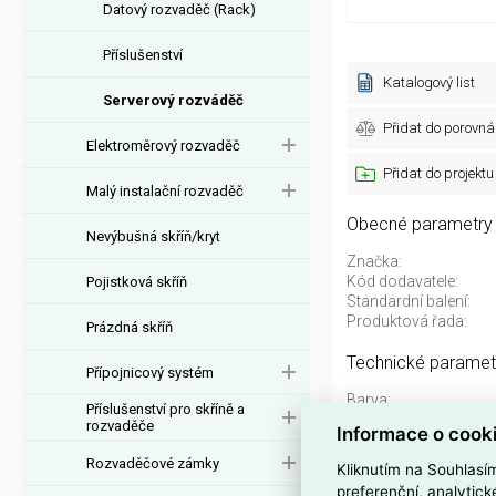
Datový rozvaděč (Rack)
Příslušenství
Katalogový list
Serverový rozváděč
Přidat do porovná
Elektroměrový rozvaděč
Přidat do projektu
Malý instalační rozvaděč
Obecné parametry
Nevýbušná skříň/kryt
Značka:
Kód dodavatele:
Pojistková skříň
Standardní balení:
Produktová řada:
Prázdná skříň
Technické paramet
Přípojnicový systém
Barva:
Příslušenství pro skříně a
Demontovatelné:
rozvaděče
Informace o cook
Materiál:
Max. nosnost:
Rozvaděčové zámky
Kliknutím na Souhlasí
Počet dveří:
preferenční, analytic