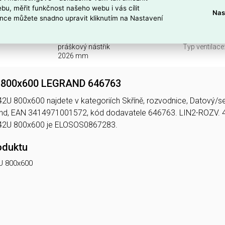
ano
S podstavce
bu, měřit funkčnost našeho webu i vás cílit
ano
S proskleným
Nas
nce můžete snadno upravit kliknutím na Nastavení
ano
Se stříškou:
ne
Šířka:
IP20
Stupeň ochr
práškový nástřik
Typ ventilace
2026 mm
 800x600 LEGRAND 646763
U 800x600 najdete v kategoriích Skříně, rozvodnice, Datový/ser
rand, EAN 3414971001572, kód dodavatele 646763. LIN2-ROZV
42U 800x600 je ELOSOS0867283.
oduktu
U 800x600