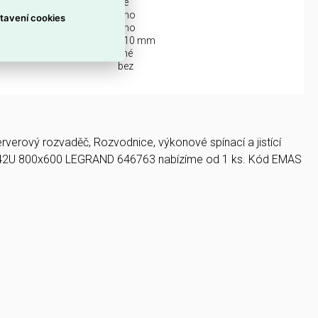
m:
ne
i dveřmi:
ano
tavení cookies
ano
810 mm
any (NEMA):
jiné
:
bez
verový rozvaděč, Rozvodnice, výkonové spínací a jistící
. 42U 800x600 LEGRAND 646763 nabízíme od 1 ks. Kód EMAS