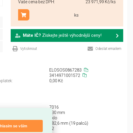
Vaše cena bez DPH:
23 971,99 Kč
/ks
ks
Přidat do košíku
Máte IČ?
Získejte ještě výhodnější ceny!
Vytisknout
Odeslat emailem
ELOSOS0867283
3414971001572
platek:
0,00 Kč
7016
630 mm
ích dveří:
sklo
teč:
482,6 mm (19 palců)
hlasím se vším
ch jednotek (U):
42