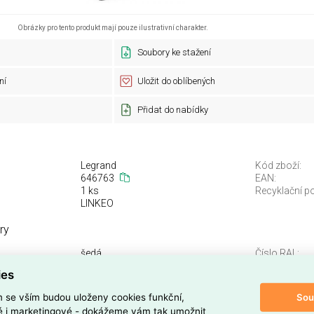
Obrázky pro tento produkt mají pouze ilustrativní charakter.
Soubory ke stažení
ní
Uložit do oblíbených
Přidat do nabídky
Legrand
Kód zboží:
646763
EAN:
1 ks
Recyklační po
LINKEO
ry
šedá
Číslo RAL:
ano
Hloubka:
ies
ocel
Materiál předn
400 kg
Modulární roz
Sou
m se vším budou uloženy cookies funkční,
1
Počet výškový
ké i marketingové - dokážeme vám tak umožnit