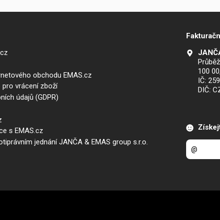
Fakturačn
.cz
JANČA
Průběž
100 00
ernetového obchodu EMAS.cz
IČ: 25
 pro vrácení zboží
DIČ: 
ních údajů (GDPR)
z
Získej
áce s EMAS.cz
iprávním jednání JANČA & EMAS group s.r.o.