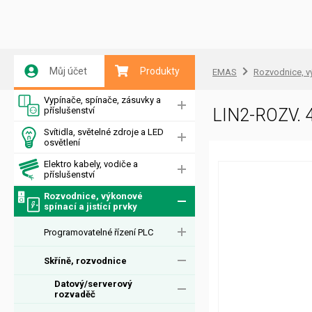
Můj účet
Produkty
EMAS
Rozvodnice, vý
Vypínače, spínače, zásuvky a
příslušenství
LIN2-ROZV.
Svítidla, světelné zdroje a LED
osvětlení
Elektro kabely, vodiče a
příslušenství
Rozvodnice, výkonové
spínací a jistící prvky
Programovatelné řízení PLC
Skříně, rozvodnice
Datový/serverový
rozvaděč