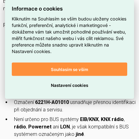
BUS systémy, zatímco
EIB/KNX
,
rádio
,
Powernet
a
LON
Informace o cookies
nejsou podporovány.
Kliknutím na Souhlasím se vším budou uloženy cookies
PROČ SI VYBRAT TENTO KRYT?
funkční, preferenční, analytické i marketingové -
dokážeme vám tak umožnit pohodlné používání webu,
Kryt pro smart switch disponuje
děleným provedením
,
měřit funkčnost našeho webu i vás cílit reklamou. Své
které usnadňuje montáž a vedení kabelů.
preference můžete snadno upravit kliknutím na
Patří do produktové řady
Levit
, takže ladí s ostatními
Nastavení cookies.
komponentami této série.
Vyroben z
plastu
, což zajišťuje nízkou hmotnost a
Souhlasím se vším
snadnou údržbu.
Barva
macchiato
poskytuje neutrální vzhled vhodný do
Nastavení cookies
moderních interiérů.
Označení
6221H-A01010
usnadňuje přesnou identifikaci
při objednání a servisu.
Není určeno pro BUS systémy
EIB/KNX
,
KNX rádio
,
rádio
,
Powernet
ani
LON
, je však kompatibilní s BUS
systémem označeným jako
jiné
.