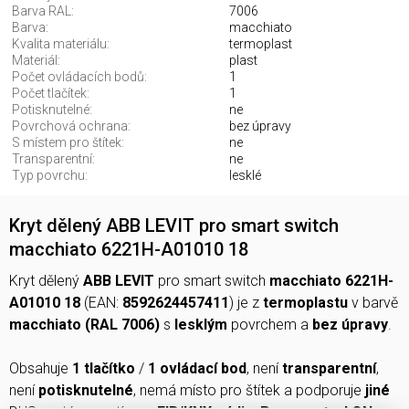
Barva RAL:
7006
Barva:
macchiato
Kvalita materiálu:
termoplast
Materiál:
plast
Počet ovládacích bodů:
1
Počet tlačítek:
1
Potisknutelné:
ne
Povrchová ochrana:
bez úpravy
S místem pro štítek:
ne
Transparentní:
ne
Typ povrchu:
lesklé
Kryt dělený ABB LEVIT pro smart switch
macchiato 6221H-A01010 18
Kryt dělený
ABB LEVIT
pro smart switch
macchiato 6221H-
A01010 18
(EAN:
8592624457411
) je z
termoplastu
v barvě
macchiato (RAL 7006)
s
lesklým
povrchem a
bez úpravy
.
Obsahuje
1 tlačítko
/
1 ovládací bod
, není
transparentní
,
není
potisknutelné
, nemá místo pro štítek a podporuje
jiné