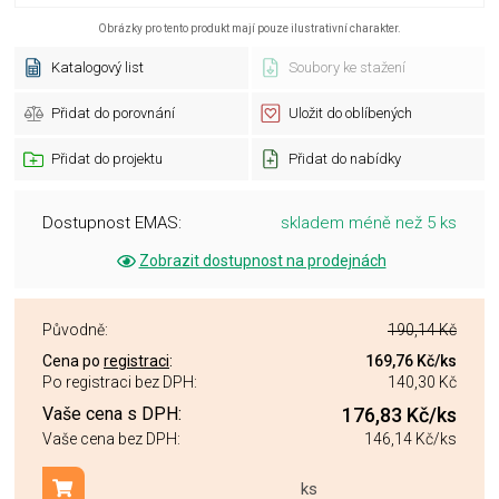
Obrázky pro tento produkt mají pouze ilustrativní charakter.
Katalogový list
Soubory ke stažení
Přidat do porovnání
Uložit do oblíbených
Přidat do projektu
Přidat do nabídky
Dostupnost EMAS:
skladem méně než 5 ks
Zobrazit dostupnost na prodejnách
Původně:
190,14 Kč
Cena po
registraci
:
169,76 Kč
/ks
Po registraci bez DPH:
140,30 Kč
Vaše cena s DPH:
176,83 Kč
/ks
Vaše cena bez DPH:
146,14 Kč
/ks
ks
Přidat do košíku