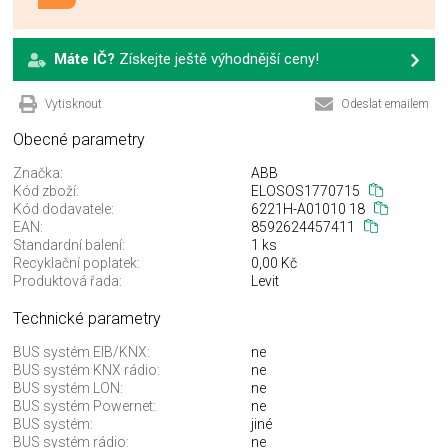
Máte IČ?
Získejte ještě výhodnější ceny!
Vytisknout
Odeslat emailem
Obecné parametry
Značka:
ABB
Kód zboží:
ELOSOS1770715
Kód dodavatele:
6221H-A01010 18
EAN:
8592624457411
Standardní balení:
1 ks
Recyklační poplatek:
0,00 Kč
Produktová řada:
Levit
Technické parametry
BUS systém EIB/KNX:
ne
BUS systém KNX rádio:
ne
BUS systém LON:
ne
BUS systém Powernet:
ne
BUS systém:
jiné
BUS systém rádio:
ne