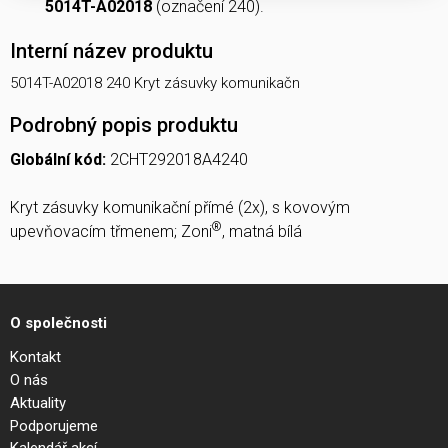
5014T-A02018
(označení 240).
Interní název produktu
5014T-A02018 240 Kryt zásuvky komunikačn
Podrobný popis produktu
Globální kód:
2CHT292018A4240
Kryt zásuvky komunikační přímé (2x), s kovovým
®
upevňovacím třmenem; Zoni
, matná bílá
O společnosti
Kontakt
O nás
Aktuality
Podporujeme