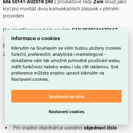
bílá 5014T-A02018 240
z produktové řady
Zoni
slouží jako
kryt pro montáž dvou komunikačních zásuvek v přímém
provedení.
Pro identifikaci produktu použijte
EAN 8592624477617
.
Informace o cookies
PROČ SI VYBRAT TENTO KRYT PRO KOMUNIKAČNÍ
Kliknutím na Souhlasím se vším budou uloženy cookies
ZÁSUVKY?
funkční, preferenční, analytické i marketingové -
dokážeme vám tak umožnit pohodlné používání webu,
Kryt určený pro
dvě přímé komunikační zásuvky
,
měřit funkčnost našeho webu i vás cílit reklamou. Své
vhodný tam, kde je potřeba dvojité provedení.
preference můžete snadno upravit kliknutím na
Součást
produktové řady Zoni
, takže zapadne do
Nastavení cookies.
jednotného designu instalačních řad.
Vyrobeno výrobcem
ABB
, což usnadňuje kompatibilitu
Souhlasím se vším
s ostatními komponenty značky.
Povrch v
matné bílé
barvě pro nenápadný a neutrální
Nastavení cookies
vzhled interiéru.
Pro snadné objednání je uvedeno
objednací číslo