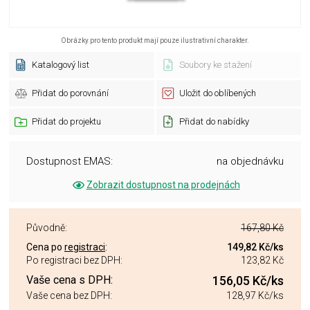
Obrázky pro tento produkt mají pouze ilustrativní charakter.
Katalogový list
Soubory ke stažení
Přidat do porovnání
Uložit do oblíbených
Přidat do projektu
Přidat do nabídky
Dostupnost EMAS:
na objednávku
Zobrazit dostupnost na prodejnách
Původně:
167,80 Kč
Cena po
registraci
:
149,82 Kč
/ks
Po registraci bez DPH:
123,82 Kč
Vaše cena s DPH:
156,05 Kč
/ks
Vaše cena bez DPH:
128,97 Kč
/ks