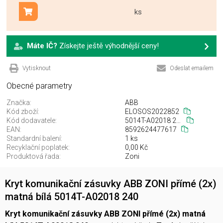
ks
Přidat do košíku
Máte IČ?
Získejte ještě výhodnější ceny!
Vytisknout
Odeslat emailem
Obecné parametry
Značka:
ABB
Kód zboží:
ELOSOS2022852
Kód dodavatele:
5014T-A02018 240
EAN:
8592624477617
Standardní balení:
1 ks
Recyklační poplatek:
0,00 Kč
Produktová řada:
Zoni
Kryt komunikační zásuvky ABB ZONI přímé (2x)
matná bílá 5014T-A02018 240
Kryt komunikační zásuvky ABB ZONI přímé (2x) matná