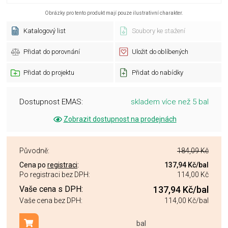
Obrázky pro tento produkt mají pouze ilustrativní charakter.
Katalogový list
Soubory ke stažení
Přidat do porovnání
Uložit do oblíbených
Přidat do projektu
Přidat do nabídky
Dostupnost EMAS:
skladem více než 5 bal
Zobrazit dostupnost na prodejnách
Původně:
184,09 Kč
Cena po
registraci
:
137,94 Kč
/bal
Po registraci bez DPH:
114,00 Kč
Vaše cena s DPH:
137,94 Kč
/bal
Vaše cena bez DPH:
114,00 Kč
/bal
bal
Přidat do košíku