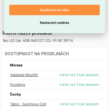
poskytuje rovnoměrné rozptýlení světla.
Barva světla
6500 K
(studená), v souladu s normou EN
Souhlasím se vším
12464-1 pro studené osvětlení (>5300 K).
Světelný zdroj má uvedený výkon
60 W
.
Nastavení cookies
Interní název produktu
3ks LED žár. 60W A60 E27 CDL FR ND 3PF/6
DOSTUPNOST NA PRODEJNÁCH
Morava
Valašské Meziříčí
méně než 5 bal skladem
Prostějov
méně než 5 bal skladem
Čechy
Tábor - Sezimovo Ústí
méně než 5 bal skladem