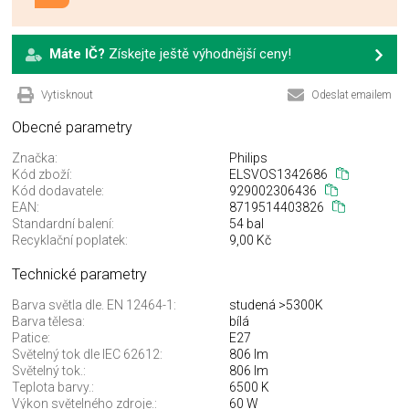
Máte IČ?
Získejte ještě výhodnější ceny!
Vytisknout
Odeslat emailem
Obecné parametry
Značka:
Philips
Kód zboží:
ELSVOS1342686
Kód dodavatele:
929002306436
EAN:
8719514403826
Standardní balení:
54 bal
Recyklační poplatek:
9,00 Kč
Technické parametry
Barva světla dle. EN 12464-1:
studená >5300K
Barva tělesa:
bílá
Patice:
E27
Světelný tok dle IEC 62612:
806 lm
Světelný tok.:
806 lm
Teplota barvy.:
6500 K
Výkon světelného zdroje.:
60 W