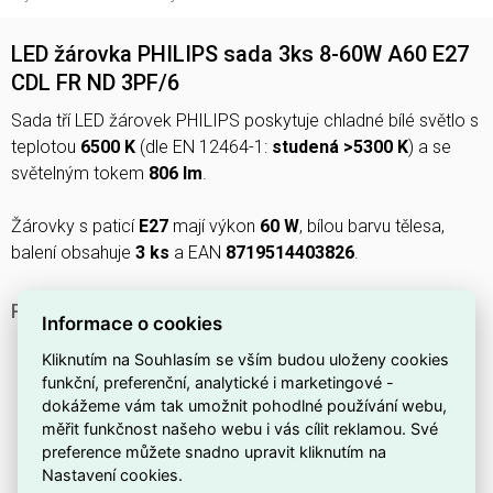
LED žárovka PHILIPS sada 3ks 8-60W A60 E27
CDL FR ND 3PF/6
Sada tří LED žárovek PHILIPS poskytuje chladné bílé světlo s
teplotou
6500 K
(dle EN 12464-1:
studená >5300 K
) a se
světelným tokem
806 lm
.
Žárovky s paticí
E27
mají výkon
60 W
, bílou barvu tělesa,
balení obsahuje
3 ks
a EAN
8719514403826
.
PROČ SI VYBRAT TUTO SADU LED ŽÁROVEK?
Informace o cookies
Sada obsahuje
3 kusy
, takže rychle vyměníte více
Kliknutím na Souhlasím se vším budou uloženy cookies
svítidel najednou.
funkční, preferenční, analytické i marketingové -
Výrobce
PHILIPS
— známá značka v oblasti svítidel.
dokážeme vám tak umožnit pohodlné používání webu,
měřit funkčnost našeho webu i vás cílit reklamou. Své
Patice
E27
zajišťuje kompatibilitu s běžnými objímkami.
preference můžete snadno upravit kliknutím na
Tvar žárovky
A60
odpovídá standardním svítidlům a
Nastavení cookies.