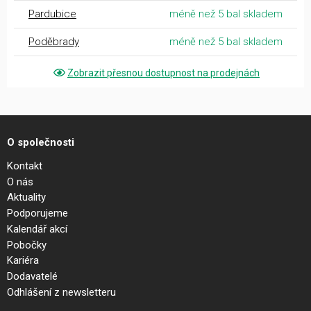
Pardubice
méně než 5 bal skladem
Poděbrady
méně než 5 bal skladem
Zobrazit přesnou dostupnost na prodejnách
O společnosti
Kontakt
O nás
Aktuality
Podporujeme
Kalendář akcí
Pobočky
Kariéra
Dodavatelé
Odhlášení z newsletteru