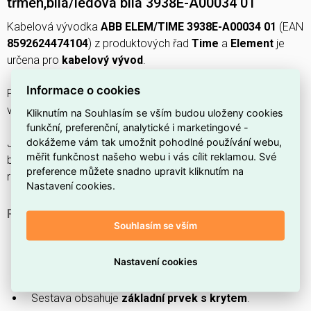
třmen,bílá/ledová bílá 3938E-A00034 01
Kabelová vývodka
ABB ELEM/TIME 3938E-A00034 01
(EAN
8592624474104
) z produktových řad
Time
a
Element
je
určena pro
kabelový vývod
.
Informace o cookies
Pro stupeň krytí má
IP20
, montáž je
pod omítku
a směr
výstupu je
POD
.
Kliknutím na Souhlasím se vším budou uloženy cookies
funkční, preferenční, analytické i marketingové -
dokážeme vám tak umožnit pohodlné používání webu,
Jedná se o
svorkovnici s krytem
z
plastu/termoplastu
v
měřit funkčnost našeho webu i vás cílit reklamou. Své
barvě
bílá/ledová bílá (RAL 9003)
, upevnění je
šroubem
a
preference můžete snadno upravit kliknutím na
rozměry jsou
77 × 77 × 31,5 mm
(š×h×v).
Nastavení cookies.
PROČ SI VYBRAT TUTO KABELOVOU VÝVODKU?
Souhlasím se vším
Je určen pro
kabelový vývod
.
Zajišťuje krytí
IP20
.
Nastavení cookies
Je navržen pro
montáž pod omítku
.
Sestava obsahuje
základní prvek s krytem
.