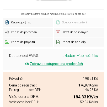
Obrázky pro tento produkt mají pouze ilustrativní charakter.
Katalogový list
Soubory ke stažení
Přidat do porovnání
Uložit do oblíbených
Přidat do projektu
Přidat do nabídky
Dostupnost EMAS:
skladem více než 5 ks
Zobrazit dostupnost na prodejnách
Původně:
198,21 Kč
Cena po
registraci
:
176,97 Kč
/ks
Po registraci bez DPH:
146,26 Kč
Vaše cena s DPH:
184,33 Kč
/ks
Vaše cena bez DPH:
152,34 Kč
/ks