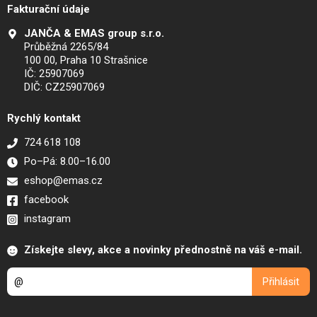
Fakturační údaje
JANČA & EMAS group s.r.o.
Průběžná 2265/84
100 00, Praha 10 Strašnice
IČ: 25907069
DIČ: CZ25907069
Rychlý kontakt
724 618 108
Po–Pá: 8.00–16.00
eshop@emas.cz
facebook
instagram
Získejte slevy, akce a novinky přednostně na váš e-mail.