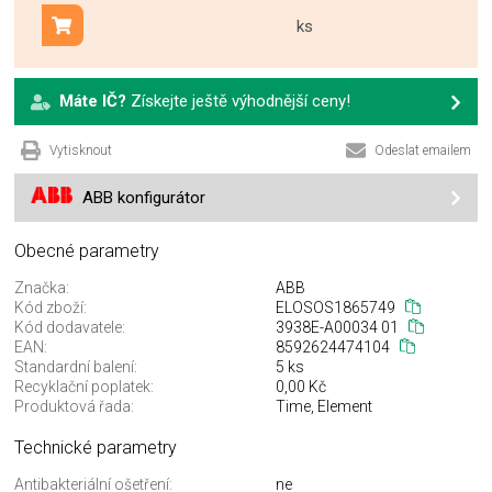
ks
Přidat do košíku
Máte IČ?
Získejte ještě výhodnější ceny!
Vytisknout
Odeslat emailem
ABB konfigurátor
Obecné parametry
Značka:
ABB
Kód zboží:
ELOSOS1865749
Kód dodavatele:
3938E-A00034 01
EAN:
8592624474104
Standardní balení:
5 ks
Recyklační poplatek:
0,00 Kč
Produktová řada:
Time, Element
Technické parametry
Antibakteriální ošetření:
ne