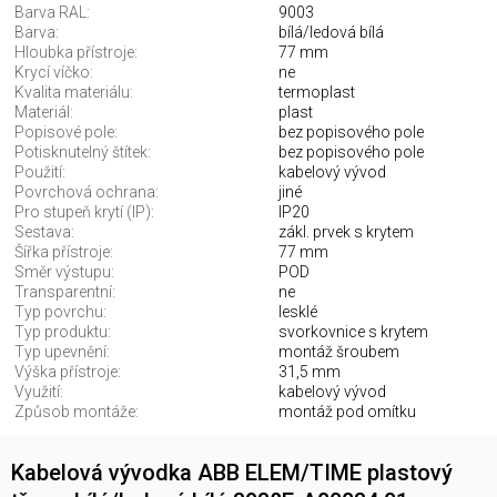
Barva RAL:
9003
Barva:
bílá/ledová bílá
Hloubka přístroje:
77 mm
Krycí víčko:
ne
Kvalita materiálu:
termoplast
Materiál:
plast
Popisové pole:
bez popisového pole
Potisknutelný štítek:
bez popisového pole
Použití:
kabelový vývod
Povrchová ochrana:
jiné
Pro stupeň krytí (IP):
IP20
Sestava:
zákl. prvek s krytem
Šířka přístroje:
77 mm
Směr výstupu:
POD
Transparentní:
ne
Typ povrchu:
lesklé
Typ produktu:
svorkovnice s krytem
Typ upevnění:
montáž šroubem
Výška přístroje:
31,5 mm
Využití:
kabelový vývod
Způsob montáže:
montáž pod omítku
Kabelová vývodka ABB ELEM/TIME plastový