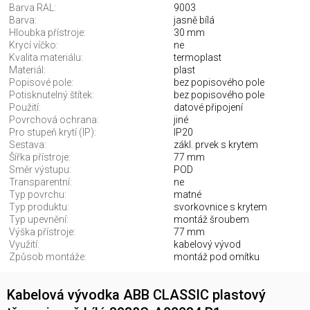
Barva RAL:
9003
Barva:
jasně bílá
Hloubka přístroje:
30 mm
Krycí víčko:
ne
Kvalita materiálu:
termoplast
Materiál:
plast
Popisové pole:
bez popisového pole
Potisknutelný štítek:
bez popisového pole
Použití:
datové připojení
Povrchová ochrana:
jiné
Pro stupeň krytí (IP):
IP20
Sestava:
zákl. prvek s krytem
Šířka přístroje:
77 mm
Směr výstupu:
POD
Transparentní:
ne
Typ povrchu:
matné
Typ produktu:
svorkovnice s krytem
Typ upevnění:
montáž šroubem
Výška přístroje:
77 mm
Využití:
kabelový vývod
Způsob montáže:
montáž pod omítku
Kabelová vývodka ABB CLASSIC plastový