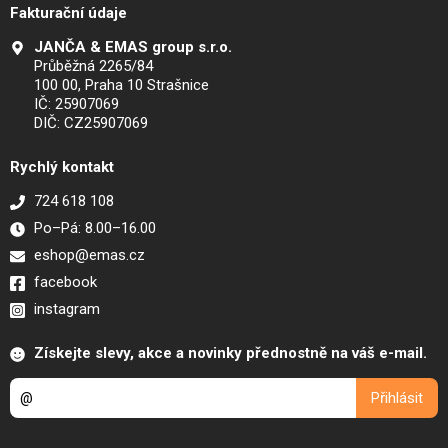
Fakturační údaje
JANČA & EMAS group s.r.o.
Průběžná 2265/84
100 00, Praha 10 Strašnice
IČ: 25907069
DIČ: CZ25907069
Rychlý kontakt
724 618 108
Po–Pá: 8.00–16.00
eshop@emas.cz
facebook
instagram
Získejte slevy, akce a novinky přednostně na váš e-mail.