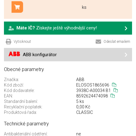
ks
Přidat do košíku
Máte IČ?
Získejte ještě výhodnější ceny!
Vytisknout
Odeslat emailem
ABB konfigurátor
Obecné parametry
Značka:
ABB
Kód zboží:
ELOSOS1865696
Kód dodavatele:
3938C-A00034 B1
EAN:
8592624474098
Standardní balení:
5 ks
Recyklační poplatek:
0,00 Kč
Produktová řada:
CLASSIC
Technické parametry
Antibakteriální ošetření:
ne