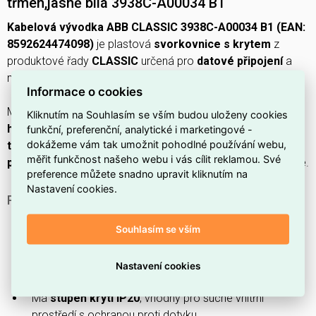
třmen,jasně bílá 3938C-A00034 B1
Kabelová vývodka ABB CLASSIC 3938C-A00034 B1 (EAN:
8592624474098)
je plastová
svorkovnice s krytem
z
produktové řady
CLASSIC
určená pro
datové připojení
a
montáž
pod omítku
.
Informace o cookies
Má
stupeň krytí IP20
, rozměry
šířka 77 mm, výška 77 mm,
Kliknutím na Souhlasím se vším budou uloženy cookies
hloubka 30 mm
, provedení v
jasně bílé (RAL 9003)
z
funkční, preferenční, analytické i marketingové -
dokážeme vám tak umožnit pohodlné používání webu,
termoplastu
s
upevněním na šroub
a směřováním výstupu
měřit funkčnost našeho webu i vás cílit reklamou. Své
pod
; není
transparentní
a dodává se
bez popisového pole
.
preference můžete snadno upravit kliknutím na
Nastavení cookies.
PROČ SI VYBRAT TUTO KABELOVOU VÝVODKU?
Patří do
produktové řady CLASSIC
, určené pro
Souhlasím se vším
základní instalační řešení.
Je určena pro
datové připojení
, tedy pro vedení
Nastavení cookies
signálových a datových kabelů v interiéru.
Má
stupeň krytí IP20
, vhodný pro suché vnitřní
prostředí s ochranou proti dotyku.