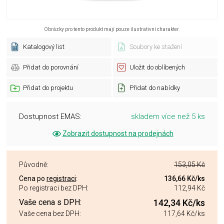
Obrázky pro tento produkt mají pouze ilustrativní charakter.
Katalogový list
Soubory ke stažení
Přidat do porovnání
Uložit do oblíbených
Přidat do projektu
Přidat do nabídky
Dostupnost EMAS:
skladem více než 5 ks
Zobrazit dostupnost na prodejnách
Původně:
153,05 Kč
Cena po
registraci
:
136,66 Kč
/ks
Po registraci bez DPH:
112,94 Kč
Vaše cena s DPH:
142,34 Kč
/ks
Vaše cena bez DPH:
117,64 Kč
/ks