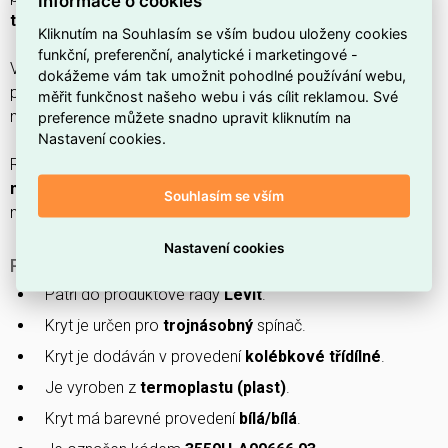
Informace o cookies
tlačítko/spínač
.
Kliknutím na Souhlasím se vším budou uloženy cookies
funkční, preferenční, analytické i marketingové -
Vyrobený z
termoplastu (plast)
v
bílá/bílá
s
lesklým
dokážeme vám tak umožnit pohodlné používání webu,
povrchem, bez povrchové ochrany, poskytuje krytí
IP20
a
měřit funkčnost našeho webu i vás cílit reklamou. Své
montáž pomocí
spony/příchytky
.
preference můžete snadno upravit kliknutím na
Nastavení cookies.
Rozměry jsou
výška 27,2 mm
,
šířka 50,3 mm
a
hloubka 50
mm
; neobsahuje antibakteriální ošetření, světelný průzor ani
Souhlasím se vším
místo pro štítek.
Nastavení cookies
PROČ SI VYBRAT TENTO KRYT SPÍNAČE?
Patří do produktové řady
Levit
.
Kryt je určen pro
trojnásobný
spínač.
Kryt je dodáván v provedení
kolébkové třídílné
.
Je vyroben z
termoplastu (plast)
.
Kryt má barevné provedení
bílá/bílá
.