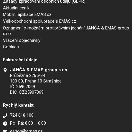
Zásady zpracování osobních údajů (GDPR)
Aktuální ceník
Mobilní aplikace EMAS.cz
Velkoobchodní spolupráce s EMAS.cz
Oznámení o možném protiprávním jednání JANČA & EMAS group
s.r.o.
Vrácení objednávky
Cookies
Fakturační údaje
JANČA & EMAS group s.r.o.
Průběžná 2265/84
100 00, Praha 10 Strašnice
IČ: 25907069
DIČ: CZ25907069
Rychlý kontakt
724 618 108
Po–Pá: 8.00–16.00
eshop@emas.cz