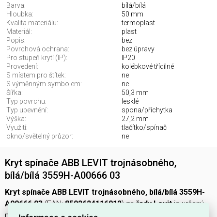
Barva:
bílá/bílá
Hloubka:
50 mm
Kvalita materiálu:
termoplast
Materiál:
plast
Popis:
bez
Povrchová ochrana:
bez úpravy
Pro stupeň krytí (IP):
IP20
Provedení:
kolébkové třídílné
S místem pro štítek:
ne
S výměnným symbolem:
ne
Šířka:
50,3 mm
Typ povrchu:
lesklé
Typ upevnění:
spona/příchytka
Výška:
27,2 mm
Využití:
tlačítko/spínač
okno/světelný průzor:
ne
Kryt spínače ABB LEVIT trojnásobného,
bílá/bílá 3559H-A00666 03
Kryt spínače ABB LEVIT trojnásobného, bílá/bílá 3559H-
A00666 03
(EAN:
8592624116912
) ze
řady Levit
je určený
pro
kolébkové třídílné
provedení a použití u