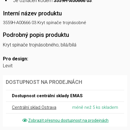
Je označen kódem
3559H-A00666 03
.
Interní název produktu
3559H-A00666 03 Kryt spínače trojnásobné
Podrobný popis produktu
Kryt spínače trojnásobného; bílá/bílá
Pro design:
Levit
DOSTUPNOST NA PRODEJNÁCH
Dostupnost centrální sklady EMAS
Centrální sklad Ostrava
méně než 5 ks skladem
Zobrazit přesnou dostupnost na prodejnách