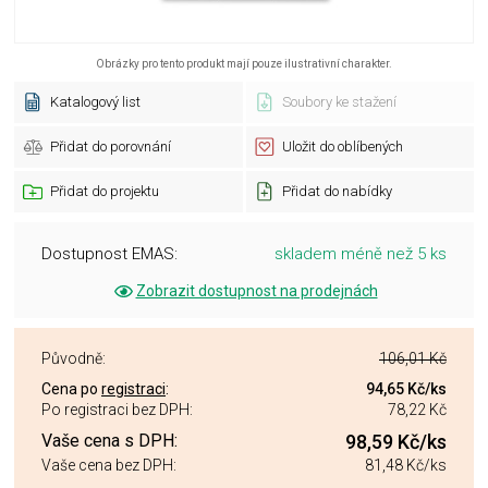
Obrázky pro tento produkt mají pouze ilustrativní charakter.
Katalogový list
Soubory ke stažení
Přidat do porovnání
Uložit do oblíbených
Přidat do projektu
Přidat do nabídky
Dostupnost EMAS:
skladem méně než 5 ks
Zobrazit dostupnost na prodejnách
Původně:
106,01 Kč
Cena po
registraci
:
94,65 Kč
/ks
Po registraci bez DPH:
78,22 Kč
Vaše cena s DPH:
98,59 Kč
/ks
Vaše cena bez DPH:
81,48 Kč
/ks