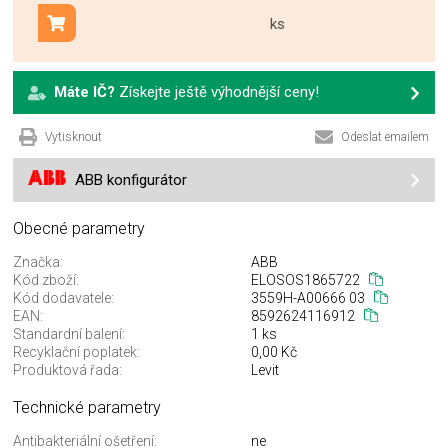
ks
Přidat do košíku
Máte IČ?
Získejte ještě výhodnější ceny!
Vytisknout
Odeslat emailem
ABB konfigurátor
Obecné parametry
Značka:
ABB
Kód zboží:
ELOSOS1865722
Kód dodavatele:
3559H-A00666 03
EAN:
8592624116912
Standardní balení:
1 ks
Recyklační poplatek:
0,00 Kč
Produktová řada:
Levit
Technické parametry
Antibakteriální ošetření:
ne