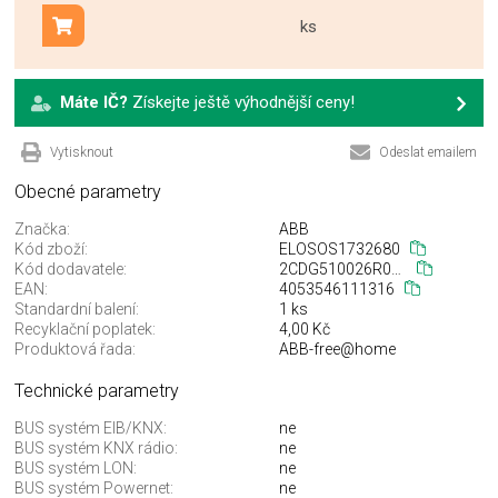
ks
Přidat do košíku
Máte IČ?
Získejte ještě výhodnější ceny!
Vytisknout
Odeslat emailem
Obecné parametry
Značka:
ABB
Kód zboží:
ELOSOS1732680
Kód dodavatele:
2CDG510026R0011
EAN:
4053546111316
Standardní balení:
1 ks
Recyklační poplatek:
4,00 Kč
Produktová řada:
ABB-free@home
Technické parametry
BUS systém EIB/KNX:
ne
BUS systém KNX rádio:
ne
BUS systém LON:
ne
BUS systém Powernet:
ne