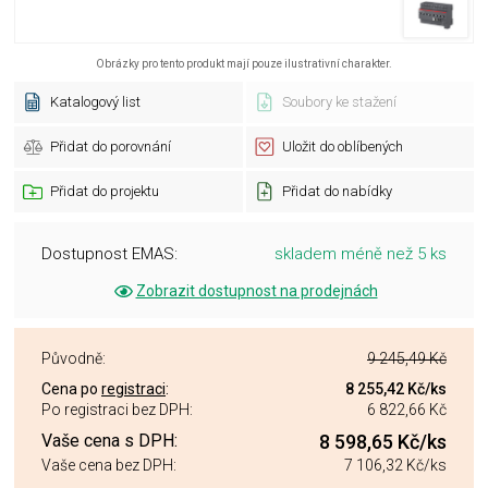
Obrázky pro tento produkt mají pouze ilustrativní charakter.
Katalogový list
Soubory ke stažení
Přidat do porovnání
Uložit do oblíbených
Přidat do projektu
Přidat do nabídky
Dostupnost EMAS:
skladem méně než 5 ks
Zobrazit dostupnost na prodejnách
Původně:
9 245,49 Kč
Cena po
registraci
:
8 255,42 Kč
/ks
Po registraci bez DPH:
6 822,66 Kč
Vaše cena s DPH:
8 598,65 Kč
/ks
Vaše cena bez DPH:
7 106,32 Kč
/ks