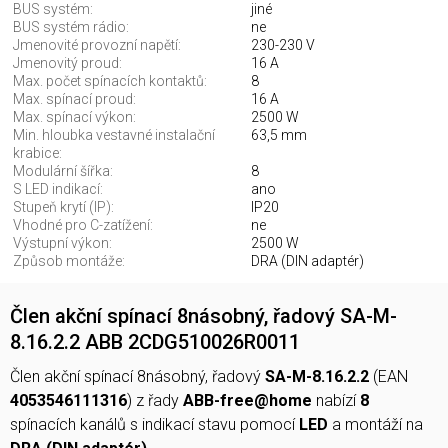
BUS systém:
jiné
BUS systém rádio:
ne
Jmenovité provozní napětí:
230-230 V
Jmenovitý proud:
16 A
Max. počet spínacích kontaktů:
8
Max. spínací proud:
16 A
Max. spínací výkon:
2500 W
Min. hloubka vestavné instalační
63,5 mm
krabice:
Modulární šířka:
8
S LED indikací:
ano
Stupeň krytí (IP):
IP20
Vhodné pro C-zatížení:
ne
Výstupní výkon:
2500 W
Způsob montáže:
DRA (DIN adaptér)
Člen akční spínací 8násobný, řadový SA-M-
8.16.2.2 ABB 2CDG510026R0011
Člen akční spínací 8násobný, řadový
SA-M-8.16.2.2
(EAN
4053546111316
) z řady
ABB-free@home
nabízí
8
spínacích kanálů s indikací stavu pomocí
LED
a montáží na