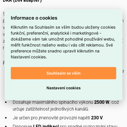
DRA (DIN adaptér)
.
S krytím
IP20
, jmenovitým proudem
16 A
, jmenovitým
Informace o cookies
provozním napětím
230 V
a maximálním spínacím/výstupním
Kliknutím na Souhlasím se vším budou uloženy cookies
výkonem
2500 W
zvládá až
8
kontaktů při minimální hloubce
funkční, preferenční, analytické i marketingové -
vestavné instalační krabice
63,5 mm
; BUS systém je
jiné
a
dokážeme vám tak umožnit pohodlné používání webu,
zařízení nepodporuje EIB/KNX, rádio, Powernet, LON ani KNX
měřit funkčnost našeho webu i vás cílit reklamou. Své
rádio.
preference můžete snadno upravit kliknutím na
Nastavení cookies.
PROČ SI VYBRAT TENTO ŘADOVÝ AKČNÍ SPÍNAČ?
Tento řadový akční spínač je
8násobný
, takže umožňuje
Souhlasím se vším
ovládat až osm nezávislých obvodů.
Má jmenovitý proud
16 A
, vhodný pro běžné domácí a
Nastavení cookies
komerční spotřebiče.
Dosahuje maximálního spínacího výkonu
2500 W
, což
určuje zatížitelnost jednotlivých kanálů.
Je určen pro jmenovité provozní napětí
230 V
.
Disponuje
LED indikací
pro snadné rozpoznání stavu