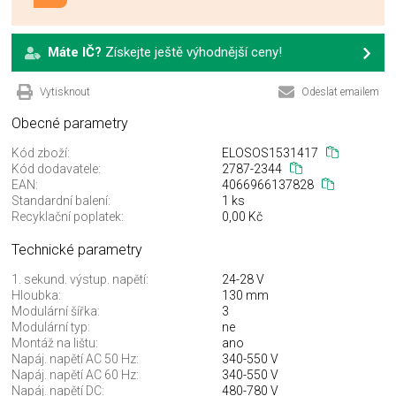
Máte IČ?
Získejte ještě výhodnější ceny!
Vytisknout
Odeslat emailem
Obecné parametry
Kód zboží:
ELOSOS1531417
Kód dodavatele:
2787-2344
EAN:
4066966137828
Standardní balení:
1 ks
Recyklační poplatek:
0,00 Kč
Technické parametry
1. sekund. výstup. napětí:
24-28 V
Hloubka:
130 mm
Modulární šířka:
3
Modulární typ:
ne
Montáž na lištu:
ano
Napáj. napětí AC 50 Hz:
340-550 V
Napáj. napětí AC 60 Hz:
340-550 V
Napáj. napětí DC:
480-780 V