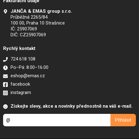
Fakturační údaje
JANČA & EMAS group s.r.o.
Průběžná 2265/84
100 00, Praha 10 Strašnice
IČ: 25907069
DIČ: CZ25907069
Rychlý kontakt
724 618 108
Po–Pá: 8.00–16.00
eshop@emas.cz
facebook
instagram
Získejte slevy, akce a novinky přednostně na váš e-mail.