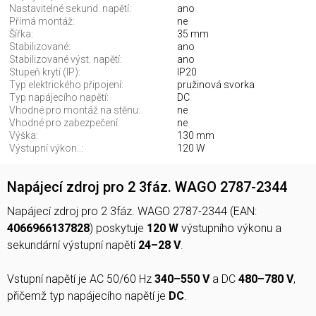
Nastavitelné sekund. napětí:
ano
Přímá montáž:
ne
Šířka:
35 mm
Stabilizované:
ano
Stabilizované výst. napětí:
ano
Stupeň krytí (IP):
IP20
Typ elektrického připojení:
pružinová svorka
Typ napájecího napětí:
DC
Vhodné pro montáž na stěnu:
ne
Vhodné pro zabezpečení:
ne
Výška:
130 mm
Výstupní výkon..:
120 W
Napájecí zdroj pro 2 3fáz. WAGO 2787-2344
Napájecí zdroj pro 2 3fáz. WAGO 2787-2344 (EAN:
4066966137828
) poskytuje
120 W
výstupního výkonu a
sekundární výstupní napětí
24–28 V
.
Vstupní napětí je AC 50/60 Hz
340–550 V
a DC
480–780 V
,
přičemž typ napájecího napětí je
DC
.