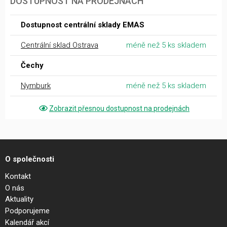
DOSTUPNOST NA PRODEJNÁCH
Dostupnost centrální sklady EMAS
Centrální sklad Ostrava
méně než 5 ks skladem
Čechy
Nymburk
méně než 5 ks skladem
Zobrazit přesnou dostupnost na prodejnách
O společnosti
Kontakt
O nás
Aktuality
Podporujeme
Kalendář akcí