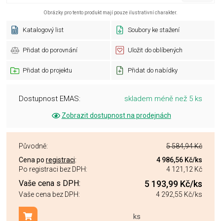
Obrázky pro tento produkt mají pouze ilustrativní charakter.
Katalogový list
Soubory ke stažení
Přidat do porovnání
Uložit do oblíbených
Přidat do projektu
Přidat do nabídky
Dostupnost EMAS:
skladem méně než 5 ks
Zobrazit dostupnost na prodejnách
Původně:
5 584,94 Kč
Cena po
registraci
:
4 986,56 Kč
/ks
Po registraci bez DPH:
4 121,12 Kč
Vaše cena s DPH:
5 193,99 Kč
/ks
Vaše cena bez DPH:
4 292,55 Kč
/ks
ks
Přidat do košíku