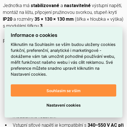
Jednotka má
stabilizované
a
nastavitelné
výstupní napětí,
montáž na lištu, připojení pružinovou svorkou, stupeň krytí
IP20
a rozměry
35 × 130 × 130 mm
(šířka × hloubka × výška)
s modulární šířkou
3
.
Informace o cookies
PROČ SI VYBRAT TENTO NAPÁJECÍ ZDROJ?
Kliknutím na Souhlasím se vším budou uloženy cookies
Je navržen pro napájení dvou třífázových obvodů, tedy
funkční, preferenční, analytické i marketingové -
určen pro dvě třífázová zapojení
, což usnadní
dokážeme vám tak umožnit pohodlné používání webu,
měřit funkčnost našeho webu i vás cílit reklamou. Své
integraci do rozvodů.
preference můžete snadno upravit kliknutím na
Poskytuje stabilní
výstupní výkon 120 W
pro napájení
Nastavení cookies.
řídicích jednotek a drobnějších zátěží.
Sekundární výstupní napětí je
24–28 V
, které je běžně
Souhlasím se vším
využívané v průmyslových řídicích systémech.
Má kompaktní
nemodulární konstrukci
, která
Nastavení cookies
zjednodušuje montáž tam, kde není potřeba
modulárního rozšíření.
Vstupní síťové napětí je kompatibilní s
340–550 V AC při