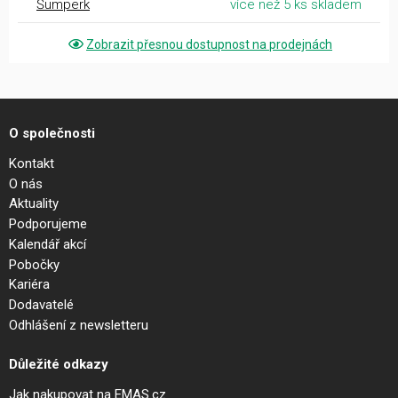
Šumperk
více než 5 ks skladem
Zobrazit přesnou dostupnost na prodejnách
O společnosti
Kontakt
O nás
Aktuality
Podporujeme
Kalendář akcí
Pobočky
Kariéra
Dodavatelé
Odhlášení z newsletteru
Důležité odkazy
Jak nakupovat na EMAS.cz