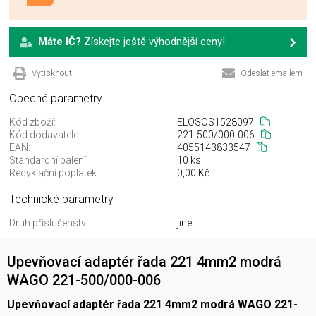
Máte IČ?
Získejte ještě výhodnější ceny!
Vytisknout
Odeslat emailem
Obecné parametry
Kód zboží:
ELOSOS1528097
Kód dodavatele:
221-500/000-006
EAN:
4055143833547
Standardní balení:
10 ks
Recyklační poplatek:
0,00 Kč
Technické parametry
Druh příslušenství:
jiné
Upevňovací adaptér řada 221 4mm2 modrá
WAGO 221-500/000-006
Upevňovací adaptér řada 221 4mm2 modrá WAGO 221-