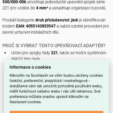
500/000-006
umožňuje jednoduché upevnění spojek série
221 pro vodiče do
4 mm²
a usnadňuje organizaci rozvodů.
Produkt kategorie
druh příslušenství: jiné
je identifikován
kódem
EAN: 4055143833547
a nabízí odolné provedení pro
pevné uchycení instalačních dílů.
PROČ SI VYBRAT TENTO UPEVŇOVACÍ ADAPTÉR?
Určen pro spojky řady
221
, takže se hodí k systémům
WAGO této řady.
Podporuje vodiče o průřezu
4mm2
, což umožňuje
Informace o cookies
připojení silnějších vodičů.
Kliknutím na Souhlasím se vším budou uloženy cookies
Jasně označená barva
modrá
usnadňuje identifikaci při
funkční, preferenční, analytické i marketingové -
dokážeme vám tak umožnit pohodlné používání webu,
montáži.
měřit funkčnost našeho webu i vás cílit reklamou. Své
Dodává se pod typovým číslem
WAGO 221-500/000-
preference můžete snadno upravit kliknutím na
006
pro snadnou objednávku a dohledání
Nastavení cookies.
dokumentace.