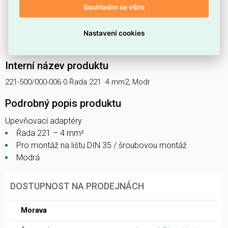
Funkce:
upevňovací adaptér
umožňuje bezpečné
Souhlasím se vším
uchycení spojek v instalaci.
Druh příslušenství:
jiné
, vhodné tam, kde standardní
Nastavení cookies
držáky nejsou použitelné.
Interní název produktu
221-500/000-006 0 Řada 221  4 mm2, Modr
Podrobný popis produktu
Upevňovací adaptéry
Řada 221 – 4 mm²
Pro montáž na lištu DIN 35 / šroubovou montáž
Modrá
DOSTUPNOST NA PRODEJNÁCH
Morava