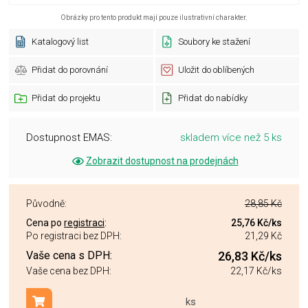
Obrázky pro tento produkt mají pouze ilustrativní charakter.
Katalogový list
Soubory ke stažení
Přidat do porovnání
Uložit do oblíbených
Přidat do projektu
Přidat do nabídky
Dostupnost EMAS:
skladem více než 5 ks
Zobrazit dostupnost na prodejnách
Původně:
28,85 Kč
Cena po
registraci
:
25,76 Kč
/ks
Po registraci bez DPH:
21,29 Kč
Vaše cena s DPH:
26,83 Kč
/ks
Vaše cena bez DPH:
22,17 Kč
/ks
ks
Přidat do košíku