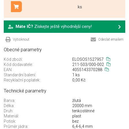
ks
Přidat do košíku
Máte IČ?
Získejte ještě výhodnější ceny!
Vytisknout
Odeslat emailem
Obecné parametry
Kód zboží:
ELOSOS1527957
Kód dodavatele:
211-503/000-002
EAN:
4055143370288
Standardní balení:
1 ks
Recyklační poplatek:
0,00 Kč
Technické parametry
Barva:
žlutá
Délka:
20000 mm
Druh:
tenkostěnné
Materiál:
plast
Potisk:
bez
Průměr jádra:
6,4-6,4 mm