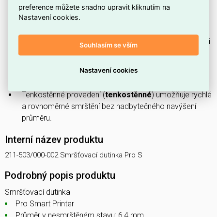
preference můžete snadno upravit kliknutím na
Dodávána v délce
20000 mm
, ideální pro sériové
Nastavení cookies.
zpracování nebo dělení na požadované kusy.
Vyrobena z
plastu
, což zajišťuje flexibilitu a odolnost při
Souhlasím se vším
běžném použití.
S výraznou
žlutou
barvou pro snadnou vizuální
Nastavení cookies
identifikaci vedení a spojů.
Tenkostěnné provedení (
tenkostěnné
) umožňuje rychlé
a rovnoměrné smrštění bez nadbytečného navýšení
průměru.
Interní název produktu
211-503/000-002 Smršťovací dutinka Pro S
Podrobný popis produktu
Smršťovací dutinka
Pro Smart Printer
Průměr v nesmrštěném stavu: 6,4 mm