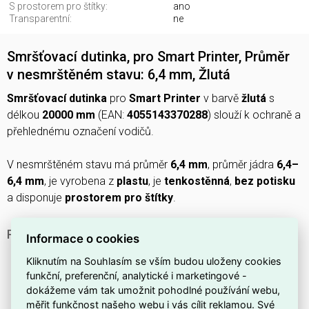
S prostorem pro štítky:
ano
Transparentní:
ne
Smršťovací dutinka, pro Smart Printer, Průměr
v nesmrštěném stavu: 6,4 mm, Žlutá
Smršťovací dutinka
pro
Smart Printer
v barvě
žlutá
s
délkou
20000 mm
(EAN:
4055143370288
) slouží k ochraně a
přehlednému označení vodičů.
V nesmrštěném stavu má průměr
6,4 mm
, průměr jádra
6,4–
6,4 mm
, je vyrobena z
plastu
, je
tenkostěnná
,
bez potisku
a disponuje
prostorem pro štítky
.
PROČ SI VYBRAT TUTO SMRŠŤOVACÍ DUTINKU?
Informace o cookies
Navržena pro použití se
Smart Printer
, což usnadňuje
Kliknutím na Souhlasím se vším budou uloženy cookies
integraci do tiskových a označovacích postupů.
funkční, preferenční, analytické i marketingové -
dokážeme vám tak umožnit pohodlné používání webu,
V nesmrštěném stavu má průměr
6,4 mm
, takže
měřit funkčnost našeho webu i vás cílit reklamou. Své
umožňuje navléknout běžné vodiče před smrštěním.