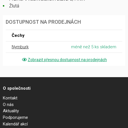
Žlutá
DOSTUPNOST NA PRODEJNÁCH
Čechy
Nymburk
méně než 5 ks skladem
Zobrazit přesnou dostupnost na prodejnách
O společnosti
Kontakt
O nás
Aktuality
Podporujeme
Kalendář akcí