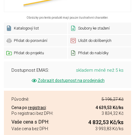
Obrázky pro tento produkt mají pouze ilustrativní charakter.
Katalogový list
Soubory ke stažení
Přidat do porovnání
Uložit do oblíbených
Přidat do projektu
Přidat do nabídky
Dostupnost EMAS:
skladem méně než 5 ks
Zobrazit dostupnost na prodejnách
Původně:
5 196,27 Kč
Cena po
registraci
:
4 639,53 Kč
/ks
Po registraci bez DPH:
3 834,32 Kč
Vaše cena s DPH:
4 832,53 Kč
/ks
Vaše cena bez DPH:
3 993,83 Kč
/ks