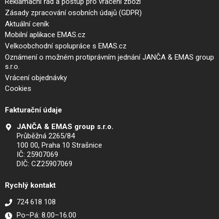
Reklamační řád a postup pro vrácení zboží
Zásady zpracování osobních údajů (GDPR)
Aktuální ceník
Mobilní aplikace EMAS.cz
Velkoobchodní spolupráce s EMAS.cz
Oznámení o možném protiprávním jednání JANČA & EMAS group
s.r.o.
Vrácení objednávky
Cookies
Fakturační údaje
JANČA & EMAS group s.r.o.
Průběžná 2265/84
100 00, Praha 10 Strašnice
IČ: 25907069
DIČ: CZ25907069
Rychlý kontakt
724 618 108
Po–Pá: 8.00–16.00