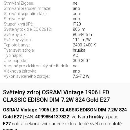
Stmívání Zigbee:
ne
Stmívání přerušením fáze:
ano
Stmívání sepnutím fáze:
ano
Stmívatelné:
ano
Stupeň krytí (IP):
IP20
Světelný tok dle IEC 62612:
806 lm
Světelný tok.:
806-806 lm
Světelný výkon:
111 lm/W
Teplota barvy.:
2400-2400 K
Tvar svět. zdroje:
hruška
Typ napětí:
AC
Úhel paprsku:
300-300 °
Vhodné pro elektronický předřadník:
ne
Vláknová žárovka:
ano
Výkon světelného zdroje.:
7,2-7,2 W
Světelný zdroj OSRAM Vintage 1906 LED
CLASSIC EDISON DIM 7.2W 824 Gold E27
OSRAM Vintage 1906 LED CLASSIC EDISON DIM 7.2W 824
Gold E27
(EAN:
4099854137822
) ve tvaru
hrušky
s paticí
E27
nabízí dekorativní zlacené sklo a teplé světlo o teplotě