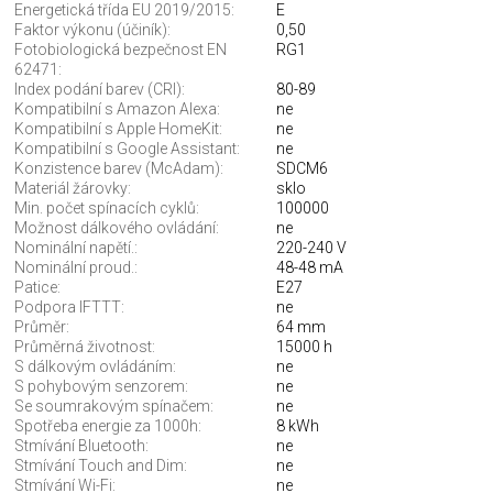
Energetická třída EU 2019/2015:
E
Faktor výkonu (účiník):
0,50
Fotobiologická bezpečnost EN
RG1
62471:
Index podání barev (CRI):
80-89
Kompatibilní s Amazon Alexa:
ne
Kompatibilní s Apple HomeKit:
ne
Kompatibilní s Google Assistant:
ne
Konzistence barev (McAdam):
SDCM6
Materiál žárovky:
sklo
Min. počet spínacích cyklů:
100000
Možnost dálkového ovládání:
ne
Nominální napětí.:
220-240 V
Nominální proud.:
48-48 mA
Patice:
E27
Podpora IFTTT:
ne
Průměr:
64 mm
Průměrná životnost:
15000 h
S dálkovým ovládáním:
ne
S pohybovým senzorem:
ne
Se soumrakovým spínačem:
ne
Spotřeba energie za 1000h:
8 kWh
Stmívání Bluetooth:
ne
Stmívání Touch and Dim:
ne
Stmívání Wi-Fi:
ne