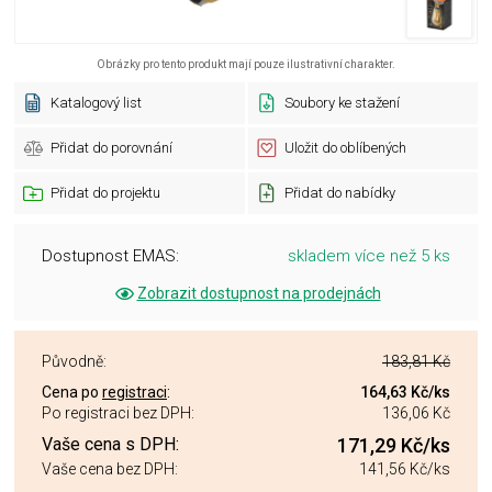
Obrázky pro tento produkt mají pouze ilustrativní charakter.
Katalogový list
Soubory ke stažení
Přidat do porovnání
Uložit do oblíbených
Přidat do projektu
Přidat do nabídky
Dostupnost EMAS:
skladem více než 5 ks
Zobrazit dostupnost na prodejnách
Původně:
183,81 Kč
Cena po
registraci
:
164,63 Kč
/ks
Po registraci bez DPH:
136,06 Kč
Vaše cena s DPH:
171,29 Kč
/ks
Vaše cena bez DPH:
141,56 Kč
/ks