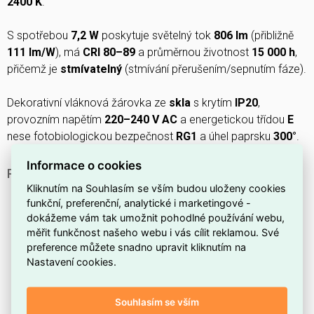
2400 K
.
S spotřebou
7,2 W
poskytuje světelný tok
806 lm
(přibližně
111 lm/W
), má
CRI 80–89
a průměrnou životnost
15 000 h
,
přičemž je
stmívatelný
(stmívání přerušením/sepnutím fáze).
Dekorativní vláknová žárovka ze
skla
s krytím
IP20
,
provozním napětím
220–240 V AC
a energetickou třídou
E
nese fotobiologickou bezpečnost
RG1
a úhel paprsku
300°
.
Informace o cookies
PROČ SI VYBRAT TENTO SVĚTELNÝ ZDROJ?
Kliknutím na Souhlasím se vším budou uloženy cookies
Kompatibilní s běžnými objímkami díky patice
E27
.
funkční, preferenční, analytické i marketingové -
Je
stmívatelný
, takže snadno upravíte intenzitu světla
dokážeme vám tak umožnit pohodlné používání webu,
měřit funkčnost našeho webu i vás cílit reklamou. Své
podle potřeby.
preference můžete snadno upravit kliknutím na
Provozní napětí
220–240 V
odpovídá standardním
Nastavení cookies.
domácím instalacím.
Klasický tvar ve stylu Edison v podobě
hrušky
dodá
Souhlasím se vším
svítidlu retro vzhled.