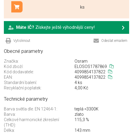
ks
Přidat do košíku
Máte IČ?
Získejte ještě výhodnější ceny!
Vytisknout
Odeslat emailem
Obecné parametry
Značka:
Osram
Kód zboží:
ELOSOS1787869
Kód dodavatele:
4099854137822
EAN:
4099854137822
Standardní balení:
4 ks
Recyklační poplatek:
4,00 Kč
Technické parametry
Barva světla dle. EN 12464-1:
teplá <3300K
Barva:
zlato
Celkové harmonické zkreslení
115,3 %
(THD):
Délka:
143 mm