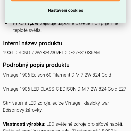
Vydává teplé světlo o teplotě
2400 K
(kategorie do
Nastavení cookies
3300 K podle EN 12464-1).
Příkon
7,2 W
zajišťuje úsporné osvětlení při příjemné
teplotě světla.
Interní název produktu
1906LDISOND 7,2W/824230VFILGDE27FS1OSRAM
Podrobný popis produktu
Vintage 1906 Edison 60 Filament DIM 7.2W 824 Gold
Vintage 1906 LED CLASSIC EDISON DIM 7.2W 824 Gold E27
Stmívatelné LED zdroje, edice Vintage , klasický tvar
Edisonovy žárovky.
Vlastnosti výrobku:
LED světelné zdroje pro síťové napětí.