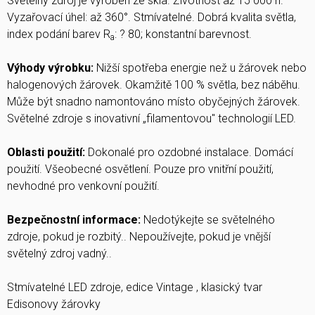
Světelný zdroj je vyroben ze skla. Životnost až 15 000 h.
Vyzařovací úhel: až 360°. Stmívatelné. Dobrá kvalita světla,
index podání barev R
: ? 80; konstantní barevnost.
a
Výhody výrobku:
Nižší spotřeba energie než u žárovek nebo
halogenových žárovek. Okamžitě 100 % světla, bez náběhu.
Může být snadno namontováno místo obyčejných žárovek.
Světelné zdroje s inovativní „filamentovou" technologií LED.
Oblasti použití:
Dokonalé pro ozdobné instalace. Domácí
použití. Všeobecné osvětlení. Pouze pro vnitřní použití,
nevhodné pro venkovní použití.
Bezpečnostní informace:
Nedotýkejte se světelného
zdroje, pokud je rozbitý.. Nepoužívejte, pokud je vnější
světelný zdroj vadný..
Stmívatelné LED zdroje, edice Vintage , klasický tvar
Edisonovy žárovky