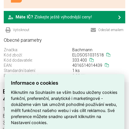
Máte IČ?
Získejte ještě výhodnější ceny!
Vytisknout
Odeslat emailem
Obecné parametry
Značka:
Bachmann
Kód zboží:
ELOSOS1031518
Kód dodavatele:
333.400
EAN:
4016514014439
Standardní balení:
1 ks
Recyklační poplatek:
0,00 Kč
Informace o cookies
Bachman 333.400 19'' 1U 8xCEE7/3 1xswitch
Kliknutím na Souhlasím se vším budou uloženy cookies
funkční, preferenční, analytické i marketingové -
438,5mm
dokážeme vám tak umožnit pohodlné používání webu,
19 1U 8xCEE7 / 3 1xswitch 438,5mm , výrobce Bachmann,
měřit funkčnost našeho webu i vás cílit reklamou. Své
EAN 4016514014439, kód dodavatele 333.400. Bachman
preference můžete snadno upravit kliknutím na
Nastavení cookies.
333.400 19'' 1U 8xCEE7/3 1xswitch 438,5mm nabízíme od 1