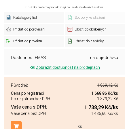
Obrázky pro tento produkt mají pouze ilustrativní charakter.
Katalogový list
Soubory ke stažení
Přidat do porovnání
Uložit do oblíbených
Přidat do projektu
Přidat do nabídky
Dostupnost EMAS:
na objednávku
Zobrazit dostupnost na prodejnách
Původně:
1 869,12 Kč
Cena po
registraci
:
1 668,86 Kč
/ks
Po registraci bez DPH:
1 379,22 Kč
Vaše cena s DPH:
1 738,29 Kč
/ks
Vaše cena bez DPH:
1 436,60 Kč
/ks
ks
Přidat do košíku