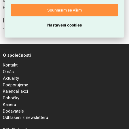
ks. Kód EMAS 19 1U 8xCEE7 / 3 1xswitch 438,5mm je
ELOSOS1031518.
Souhlasím se vším
Interní název produktu
Nastavení cookies
19 1U 8xCEE7 / 3 1xswitch 438,5mm
O společnosti
Kontakt
O nás
Aktuality
Podporujeme
Kalendář akcí
Pobočky
Kariéra
Dodavatelé
Odhlášení z newsletteru