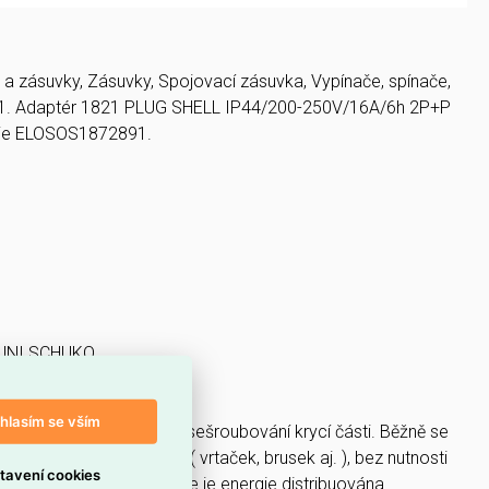
 zásuvky, Zásuvky, Spojovací zásuvka, Vypínače, spínače,
821. Adaptér 1821 PLUG SHELL IP44/200-250V/16A/6h 2P+P
 je ELOSOS1872891.
e UNI SCHUKO
ice UNI SCHUKO.
hlasím se vším
ovní vidlice na IP44 při sešroubování krycí části. Běžně se
ektrických spetřebičů ( vrtaček, brusek aj. ), bez nutnosti
tavení cookies
 a na dalších místech, kde je energie distribuována