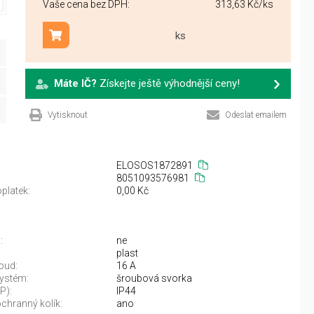
Vaše cena bez DPH:
313,63 Kč
/ks
ks
Přidat do košíku
Máte IČ?
Získejte ještě výhodnější ceny!
Vytisknout
Odeslat emailem
ELOSOS1872891
8051093576981
platek:
0,00 Kč
:
ne
plast
oud:
16 A
systém:
šroubová svorka
IP):
IP44
chranný kolík:
ano