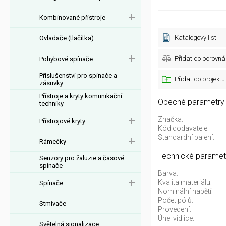
Kombinované přístroje
Katalogový list
Ovladače (tlačítka)
Přidat do porovná
Pohybové spínače
Příslušenství pro spínače a
Přidat do projektu
zásuvky
Přístroje a kryty komunikační
Obecné parametry
techniky
Značka:
Přístrojové kryty
Kód dodavatele:
Standardní balení:
Rámečky
Technické paramet
Senzory pro žaluzie a časové
spínače
Barva:
Kvalita materiálu:
Spínače
Nominální napětí:
Počet pólů:
Stmívače
Provedení:
Úhel vidlice:
Světelná signalizace