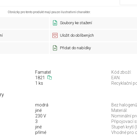
Obrázky pro tento produkt mají pouze ilustrativní charakter.
Soubory ke stažení
ní
Uložit do oblíbených
Přidat do nabídky
Famatel
Kód zboží:
1821
EAN:
1 ks
Recyklační po
ry
modrá
Bez halogenů
jiné
Materiál:
230 V
Nominální pr
3
Připojovací 
jiné
Stupeň krytí (
přímé
Vhodné pro o