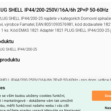
LUG SHELL IP44/200-250V/16A/6h 2P+P 50-60Hz
LUG SHELL IP44/200-25 najdete v kategoriích Domovní spínače a
ství, výrobce Famatel, EAN 8051093576981, kód dodavatele 1
d 1 ks. Kód EMAS 1821 Adaptér 1821 PLUG SHELL IP44/200-25
oduktu
LUG SHELL IP44/200-25
 produktu
SHELL IP44/200-250V/16A/6h 2P+P 50-60Hz - pro dom. vidlic
ies
SHELL IP44/200-250V/16A/6h 2P+P 50-60Hz - pro domovní vidl
Sou
m se vším budou uloženy cookies funkční,
slouží ke změně jednoho typu vidlice na jiný. Zvýšení krytí dom
ké i marketingové - dokážeme vám tak umožnit
zařízení pro rychlé a jednoduché uzpůsobení napájecích kabelů el
bu, měřit funkčnost našeho webu i vás cílit
Nas
dlice. Jedná se o ideální řešení pro dílny, na stavby, v kempech
nce můžete snadno upravit kliknutím na Nastavení