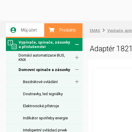
Můj účet
Produkty
EMAS
Vypínače, spín
Vypínače, spínače, zásuvky
a příslušenství
Adaptér 182
Domácí automatizace BUS,
KNX
Domovní spínače a zásuvky
Bezdrátové ovládání
Doutnavky, led signálky
Elektronické přístroje
Indikátor spotřeby energie
Inteligentní ovládací prvek