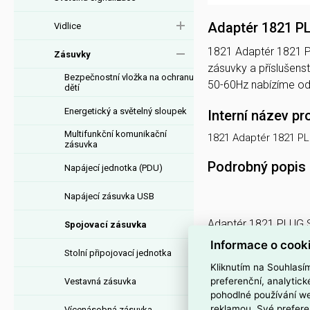
Adaptér 1821 P
Vidlice
1821 Adaptér 1821 P
Zásuvky
zásuvky a příslušen
Bezpečnostní vložka na ochranu
50-60Hz nabízíme o
dětí
Energetický a světelný sloupek
Interní název pr
Multifunkční komunikační
1821 Adaptér 1821 P
zásuvka
Podrobný popis
Napájecí jednotka (PDU)
Napájecí zásuvka USB
Adaptér 1821 PLUG 
Spojovací zásuvka
Informace o cook
Stolní připojovací jednotka
Adaptér 1821 PLUG 
Kliknutím na Souhlasí
Adaptérem PLUG SHELL 
preferenční, analytic
Vestavná zásuvka
používá jako dočasné 
pohodlné používání we
zásahu nebo výměny vi
reklamou. Své prefere
Vícenásobná zásuvka