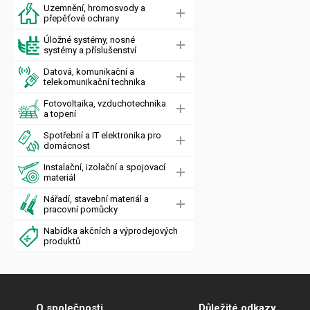
Uzemnění, hromosvody a
přepěťové ochrany
Úložné systémy, nosné
systémy a příslušenství
Datová, komunikační a
telekomunikační technika
Fotovoltaika, vzduchotechnika
a topení
Spotřební a IT elektronika pro
domácnost
Instalační, izolační a spojovací
materiál
Nářadí, stavební materiál a
pracovní pomůcky
Nabídka akčních a výprodejových
produktů
O společnosti
Důležité odkazy