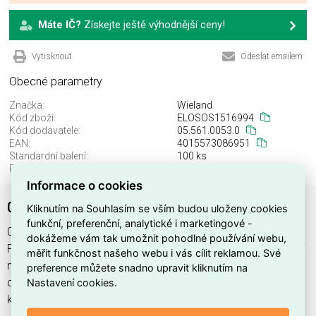
Máte IČ?
Získejte ještě výhodnější ceny!
Vytisknout
Odeslat emailem
Obecné parametry
Značka:
Wieland
Kód zboží:
ELOSOS1516994
Kód dodavatele:
05.561.0053.0
EAN:
4015573086951
Standardní balení:
100 ks
Recyklační poplatek:
0,00 Kč
Informace o cookies
05.561.0053.0
Kliknutím na Souhlasím se vším budou uloženy cookies
funkční, preferenční, analytické i marketingové -
05.561.0053.0 najdete v kategoriích Svorky, svorkovnice,
dokážeme vám tak umožnit pohodlné používání webu,
Příslušenství pro svorkovnice, Instalační, izolační a spojovací
měřit funkčnost našeho webu i vás cílit reklamou. Své
materiál, výrobce Wieland, EAN 4015573086951, kód
preference můžete snadno upravit kliknutím na
Nastavení cookies.
dodavatele 05.561.0053.0. 05.561.0053.0 nabízíme od 100
ks. Kód EMAS 05.561.0053.0 je ELOSOS1516994.