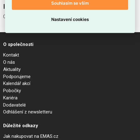
Souhlasím se vším
Interní název produktu
05.561.0053.0
Nastavení cookies
O společnosti
Kontakt
O nás
Aktuality
Podporujeme
Kalendář akcí
Pobočky
Kariéra
Dodavatelé
Odhlášení z newsletteru
Důležité odkazy
Jak nakupovat na EMAS.cz