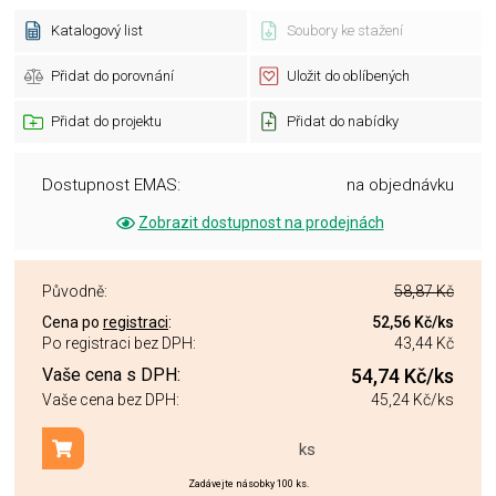
Katalogový list
Soubory ke stažení
Přidat do porovnání
Uložit do oblíbených
Přidat do projektu
Přidat do nabídky
Dostupnost EMAS:
na objednávku
Zobrazit dostupnost na prodejnách
Původně:
58,87 Kč
Cena po
registraci
:
52,56 Kč
/ks
Po registraci bez DPH:
43,44 Kč
Vaše cena s DPH:
54,74 Kč
/ks
Vaše cena bez DPH:
45,24 Kč
/ks
ks
Přidat do košíku
Zadávejte násobky 100 ks.